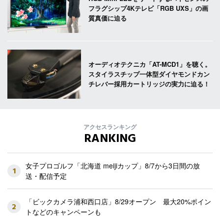
フラグシップ4Kテレビ「RGB UXS」の画
質真価に迫る
オーディオテクニカ「AT-MCD1」を聴く。
スタイラスチップ一体型ダイヤモンドカン
チレバー採用カートリッジの実力に迫る！
アクセスランキング
RANKING
女子プロゴルフ「北海道 meijiカップ」8/7から3日間の放
1
送・配信予定
「ビックカメラ浦和西口店」8/29オープン 最大20%ポイン
2
トなどのキャンペーンも