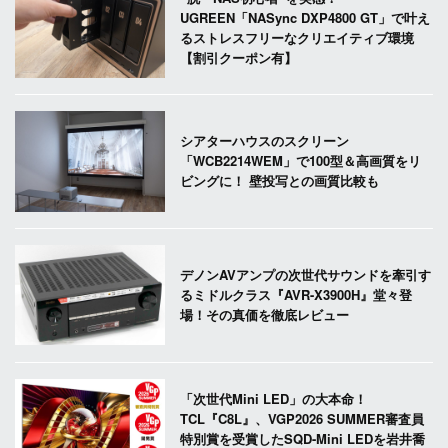
UGREEN「NASync DXP4800 GT」で叶え
るストレスフリーなクリエイティブ環境
【割引クーポン有】
シアターハウスのスクリーン
「WCB2214WEM」で100型＆高画質をリ
ビングに！ 壁投写との画質比較も
デノンAVアンプの次世代サウンドを牽引す
るミドルクラス『AVR-X3900H』堂々登
場！その真価を徹底レビュー
「次世代Mini LED」の大本命！
TCL『C8L』、VGP2026 SUMMER審査員
特別賞を受賞したSQD-Mini LEDを岩井喬