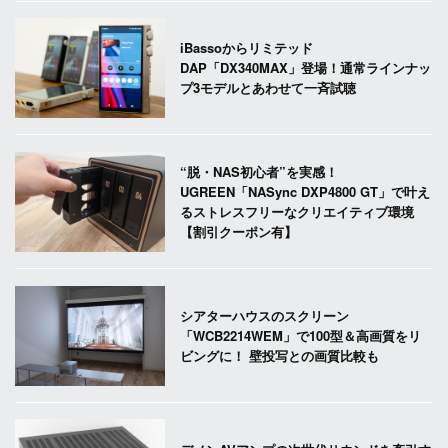
iBassoからリミテッド
DAP「DX340MAX」登場！通常ラインナッ
プ3モデルとあわせて一斉試聴
“脱・NAS初心者”を実感！
UGREEN「NASync DXP4800 GT」で叶え
るストレスフリーなクリエイティブ環境
【割引クーポン有】
シアターハウスのスクリーン
「WCB2214WEM」で100型＆高画質をリ
ビングに！ 壁投写との画質比較も