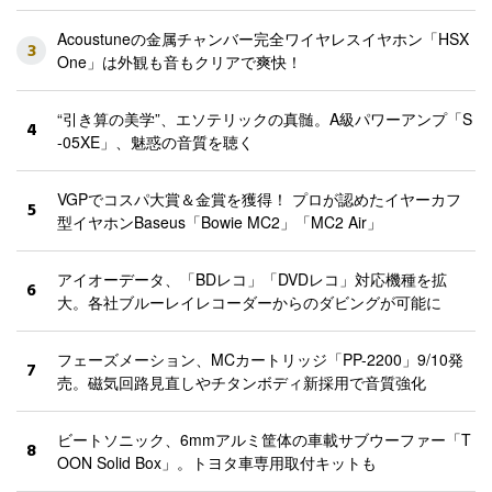
Acoustuneの金属チャンバー完全ワイヤレスイヤホン「HSX
3
One」は外観も音もクリアで爽快！
“引き算の美学”、エソテリックの真髄。A級パワーアンプ「S
4
-05XE」、魅惑の音質を聴く
VGPでコスパ大賞＆金賞を獲得！ プロが認めたイヤーカフ
5
型イヤホンBaseus「Bowie MC2」「MC2 Air」
アイオーデータ、「BDレコ」「DVDレコ」対応機種を拡
6
大。各社ブルーレイレコーダーからのダビングが可能に
フェーズメーション、MCカートリッジ「PP-2200」9/10発
7
売。磁気回路見直しやチタンボディ新採用で音質強化
ビートソニック、6mmアルミ筐体の車載サブウーファー「T
8
OON Solid Box」。トヨタ車専用取付キットも