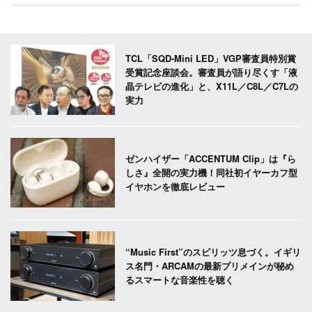
TCL「SQD-Mini LED」VGP審査員特別賞
受賞記念座談会。審査員が語り尽くす「液
晶テレビの進化」と、X11L／C8L／C7Lの
実力
ゼンハイザー「ACCENTUM Clip」は『ら
しさ』全開の実力機！同社初イヤーカフ型
イヤホンを徹底レビュー
“Music First”のスピリッツ息づく。イギリ
ス名門・ARCAMの最新プリメインが秘め
るスマートな音楽性を聴く