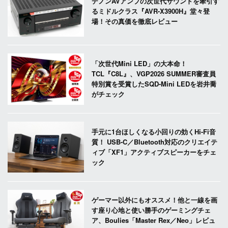
デノンAVアンプの次世代サウンドを牽引す
るミドルクラス『AVR-X3900H』堂々登
場！その真価を徹底レビュー
「次世代Mini LED」の大本命！
TCL『C8L』、VGP2026 SUMMER審査員
特別賞を受賞したSQD-Mini LEDを岩井喬
がチェック
手元に1台ほしくなる小回りの効くHi-Fi音
質！ USB-C／Bluetooth対応のクリエイテ
ィブ「XF1」アクティブスピーカーをチェ
ック
ゲーマー以外にもオススメ！他と一線を画
す座り心地と使い勝手のゲーミングチェ
ア、Boulies「Master Rex／Neo」レビュ