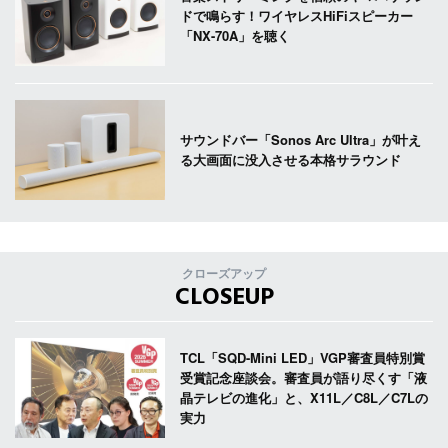
ドで鳴らす！ワイヤレスHiFiスピーカー
「NX-70A」を聴く
サウンドバー「Sonos Arc Ultra」が叶え
る大画面に没入させる本格サラウンド
クローズアップ
CLOSEUP
TCL「SQD-Mini LED」VGP審査員特別賞
受賞記念座談会。審査員が語り尽くす「液
晶テレビの進化」と、X11L／C8L／C7Lの
実力