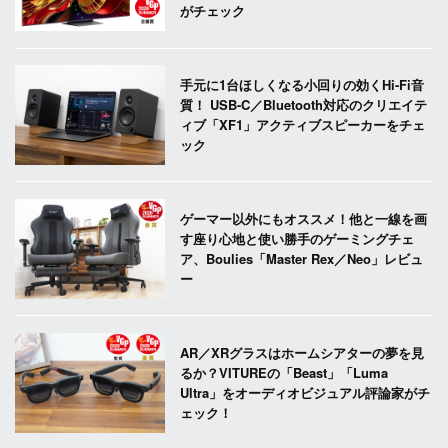
がチェック
手元に1台ほしくなる小回りの効くHi-Fi音
質！ USB-C／Bluetooth対応のクリエイテ
ィブ「XF1」アクティブスピーカーをチェ
ック
ゲーマー以外にもオススメ！他と一線を画
す座り心地と使い勝手のゲーミングチェ
ア、Boulies「Master Rex／Neo」レビュ
ー
AR／XRグラスはホームシアターの夢を見
るか？VITUREの「Beast」「Luma
Ultra」をオーディオビジュアル評論家がチ
ェック！