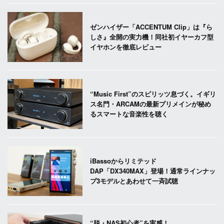
ゼンハイザー「ACCENTUM Clip」は『ら
しさ』全開の実力機！同社初イヤーカフ型
イヤホンを徹底レビュー
“Music First”のスピリッツ息づく。イギリ
ス名門・ARCAMの最新プリメインが秘め
るスマートな音楽性を聴く
iBassoからリミテッド
DAP「DX340MAX」登場！通常ラインナッ
プ3モデルとあわせて一斉試聴
“脱・NAS初心者”を実感！