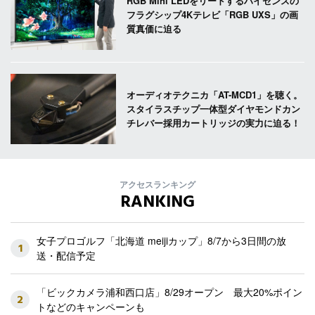
RGB Mini LEDをリードするハイセンスの
フラグシップ4Kテレビ「RGB UXS」の画
質真価に迫る
オーディオテクニカ「AT-MCD1」を聴く。
スタイラスチップ一体型ダイヤモンドカン
チレバー採用カートリッジの実力に迫る！
アクセスランキング
RANKING
女子プロゴルフ「北海道 meijiカップ」8/7から3日間の放
1
送・配信予定
「ビックカメラ浦和西口店」8/29オープン 最大20%ポイン
2
トなどのキャンペーンも