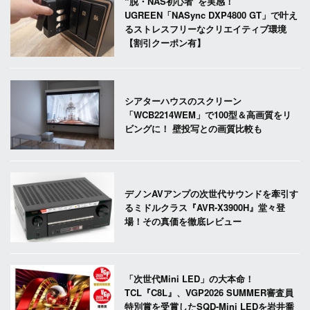
“脱・NAS初心者”を実感！
UGREEN「NASync DXP4800 GT」で叶え
るストレスフリーなクリエイティブ環境
【割引クーポン有】
シアターハウスのスクリーン
「WCB2214WEM」で100型＆高画質をリ
ビングに！ 壁投写との画質比較も
デノンAVアンプの次世代サウンドを牽引す
るミドルクラス『AVR-X3900H』堂々登
場！その真価を徹底レビュー
「次世代Mini LED」の大本命！
TCL『C8L』、VGP2026 SUMMER審査員
特別賞を受賞したSQD-Mini LEDを岩井喬