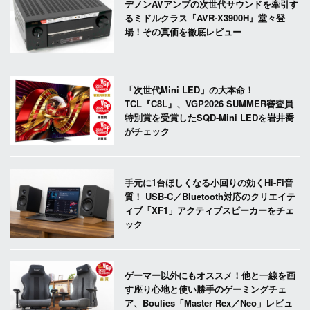
デノンAVアンプの次世代サウンドを牽引す
るミドルクラス『AVR-X3900H』堂々登
場！その真価を徹底レビュー
「次世代Mini LED」の大本命！
TCL『C8L』、VGP2026 SUMMER審査員
特別賞を受賞したSQD-Mini LEDを岩井喬
がチェック
手元に1台ほしくなる小回りの効くHi-Fi音
質！ USB-C／Bluetooth対応のクリエイテ
ィブ「XF1」アクティブスピーカーをチェ
ック
ゲーマー以外にもオススメ！他と一線を画
す座り心地と使い勝手のゲーミングチェ
ア、Boulies「Master Rex／Neo」レビュ