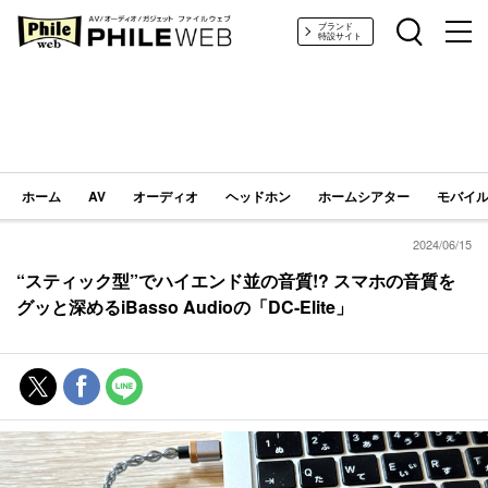
PHILE WEB｜AV/オーディオ/ガジェット
ブランド
特設サイト
ホーム
AV
オーディオ
ヘッドホン
ホームシアター
モバイル
2024/06/15
“スティック型”でハイエンド並の音質!? スマホの音質を
グッと深めるiBasso Audioの「DC-Elite」