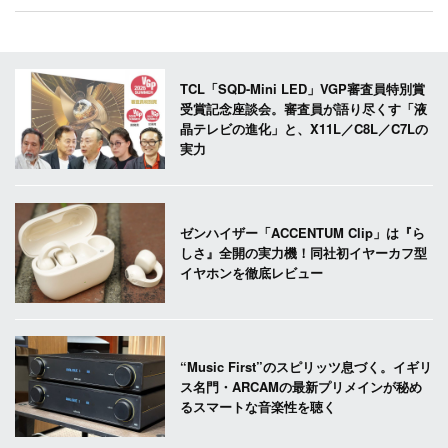
TCL「SQD-Mini LED」VGP審査員特別賞
受賞記念座談会。審査員が語り尽くす「液
晶テレビの進化」と、X11L／C8L／C7Lの
実力
ゼンハイザー「ACCENTUM Clip」は『ら
しさ』全開の実力機！同社初イヤーカフ型
イヤホンを徹底レビュー
“Music First”のスピリッツ息づく。イギリ
ス名門・ARCAMの最新プリメインが秘め
るスマートな音楽性を聴く