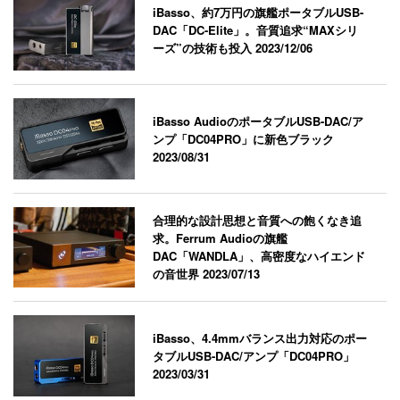
iBasso、約7万円の旗艦ポータブルUSB-
DAC「DC-Elite」。音質追求“MAXシリ
ーズ”の技術も投入
2023/12/06
iBasso AudioのポータブルUSB-DAC/ア
ンプ「DC04PRO」に新色ブラック
2023/08/31
合理的な設計思想と音質への飽くなき追
求。Ferrum Audioの旗艦
DAC「WANDLA」、高密度なハイエンド
の音世界
2023/07/13
iBasso、4.4mmバランス出力対応のポー
タブルUSB-DAC/アンプ「DC04PRO」
2023/03/31