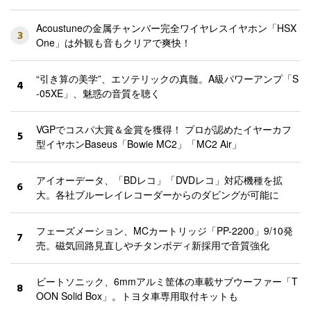
Acoustuneの金属チャンバー完全ワイヤレスイヤホン「HSX
3
One」は外観も音もクリアで爽快！
“引き算の美学”、エソテリックの真髄。A級パワーアンプ「S
4
-05XE」、魅惑の音質を聴く
VGPでコスパ大賞＆金賞を獲得！ プロが認めたイヤーカフ
5
型イヤホンBaseus「Bowie MC2」「MC2 Air」
アイオーデータ、「BDレコ」「DVDレコ」対応機種を拡
6
大。各社ブルーレイレコーダーからのダビングが可能に
フェーズメーション、MCカートリッジ「PP-2200」9/10発
7
売。磁気回路見直しやチタンボディ新採用で音質強化
ビートソニック、6mmアルミ筐体の車載サブウーファー「T
8
OON Solid Box」。トヨタ車専用取付キットも