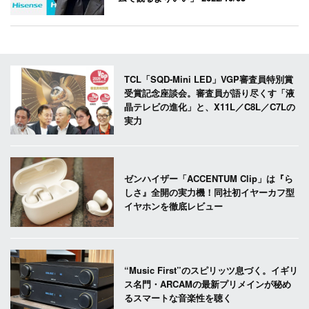
TCL「SQD-Mini LED」VGP審査員特別賞
受賞記念座談会。審査員が語り尽くす「液
晶テレビの進化」と、X11L／C8L／C7Lの
実力
ゼンハイザー「ACCENTUM Clip」は『ら
しさ』全開の実力機！同社初イヤーカフ型
イヤホンを徹底レビュー
“Music First”のスピリッツ息づく。イギリ
ス名門・ARCAMの最新プリメインが秘め
るスマートな音楽性を聴く