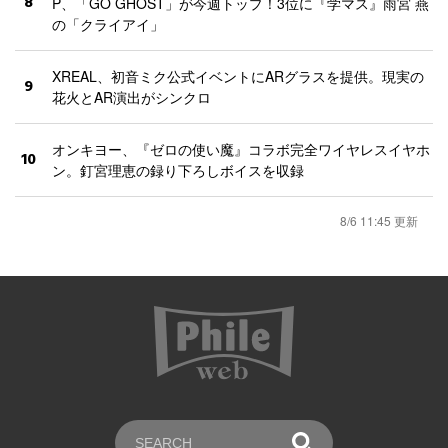
8
P、「GO GHOST」が今週トップ！3位に『学マス』雨宮 燕
の「クライアイ」
XREAL、初音ミク公式イベントにARグラスを提供。現実の
9
花火とAR演出がシンクロ
オンキヨー、『ゼロの使い魔』コラボ完全ワイヤレスイヤホ
10
ン。釘宮理恵の録り下ろしボイスを収録
8/6 11:45 更新