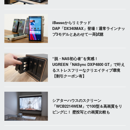
iBassoからリミテッド
DAP「DX340MAX」登場！通常ラインナッ
プ3モデルとあわせて一斉試聴
“脱・NAS初心者”を実感！
UGREEN「NASync DXP4800 GT」で叶え
るストレスフリーなクリエイティブ環境
【割引クーポン有】
シアターハウスのスクリーン
「WCB2214WEM」で100型＆高画質をリ
ビングに！ 壁投写との画質比較も