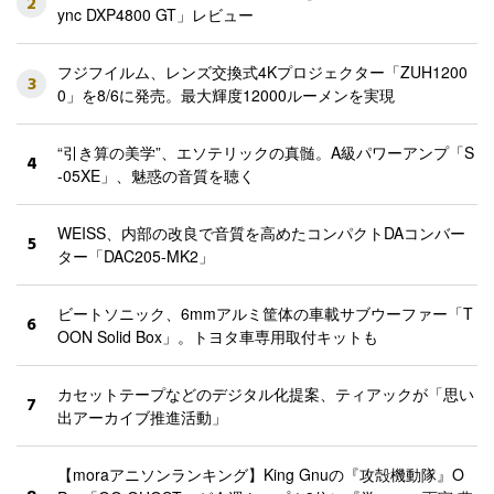
2
ync DXP4800 GT」レビュー
フジフイルム、レンズ交換式4Kプロジェクター「ZUH1200
3
0」を8/6に発売。最大輝度12000ルーメンを実現
“引き算の美学”、エソテリックの真髄。A級パワーアンプ「S
4
-05XE」、魅惑の音質を聴く
WEISS、内部の改良で音質を高めたコンパクトDAコンバー
5
ター「DAC205-MK2」
ビートソニック、6mmアルミ筐体の車載サブウーファー「T
6
OON Solid Box」。トヨタ車専用取付キットも
カセットテープなどのデジタル化提案、ティアックが「思い
7
出アーカイブ推進活動」
【moraアニソンランキング】King Gnuの『攻殻機動隊』O