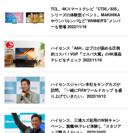
TCL、4Kスマートテレビ「C735／835」
シリーズの体験型イベント。MAKIHIKA
やウンパルンパなど“WINNER'S”メンバ
ーも登場
2022/11/18
ハイセンス「A6H」はプロが認める圧倒
的コスパ！VGP『コスパ大賞』の4K液晶
テレビをチェック
2022/11/16
ハイセンスジャパン本社をキングカズが
訪問。「一緒にFIFAワールドカップ を盛
り上げていきたい」
2022/10/12
ハイセンス、三浦カズ起用のW杯キャン
ペーン。旗艦4Kテレビ体験し「スタジア
ムで観るよりいい」
2022/10/03