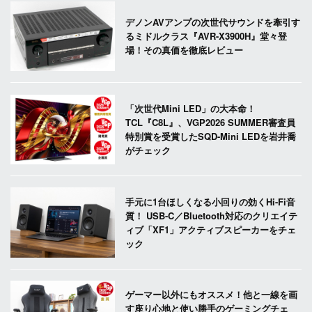
デノンAVアンプの次世代サウンドを牽引す
るミドルクラス『AVR-X3900H』堂々登
場！その真価を徹底レビュー
「次世代Mini LED」の大本命！
TCL『C8L』、VGP2026 SUMMER審査員
特別賞を受賞したSQD-Mini LEDを岩井喬
がチェック
手元に1台ほしくなる小回りの効くHi-Fi音
質！ USB-C／Bluetooth対応のクリエイテ
ィブ「XF1」アクティブスピーカーをチェ
ック
ゲーマー以外にもオススメ！他と一線を画
す座り心地と使い勝手のゲーミングチェ