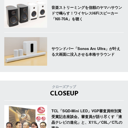
音楽ストリーミングを信頼のヤマハサウン
ドで鳴らす！ワイヤレスHiFiスピーカー
「NX-70A」を聴く
サウンドバー「Sonos Arc Ultra」が叶え
る大画面に没入させる本格サラウンド
クローズアップ
CLOSEUP
TCL「SQD-Mini LED」VGP審査員特別賞
受賞記念座談会。審査員が語り尽くす「液
晶テレビの進化」と、X11L／C8L／C7Lの
実力