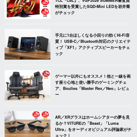
TCL『C8L』、VGP2026 SUMMER審査員
特別賞を受賞したSQD-Mini LEDを岩井喬
がチェック
手元に1台ほしくなる小回りの効くHi-Fi音
質！ USB-C／Bluetooth対応のクリエイテ
ィブ「XF1」アクティブスピーカーをチェ
ック
ゲーマー以外にもオススメ！他と一線を画
す座り心地と使い勝手のゲーミングチェ
ア、Boulies「Master Rex／Neo」レビュ
ー
AR／XRグラスはホームシアターの夢を見
るか？VITUREの「Beast」「Luma
Ultra」をオーディオビジュアル評論家がチ
ェック！