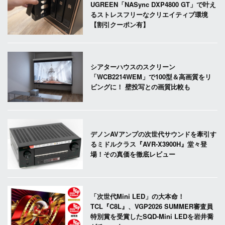
UGREEN「NASync DXP4800 GT」で叶え
るストレスフリーなクリエイティブ環境
【割引クーポン有】
シアターハウスのスクリーン
「WCB2214WEM」で100型＆高画質をリ
ビングに！ 壁投写との画質比較も
デノンAVアンプの次世代サウンドを牽引す
るミドルクラス『AVR-X3900H』堂々登
場！その真価を徹底レビュー
「次世代Mini LED」の大本命！
TCL『C8L』、VGP2026 SUMMER審査員
特別賞を受賞したSQD-Mini LEDを岩井喬