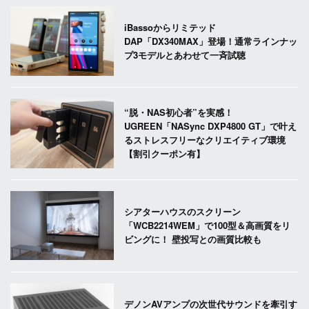
iBassoからリミテッド
DAP「DX340MAX」登場！通常ラインナッ
プ3モデルとあわせて一斉試聴
“脱・NAS初心者”を実感！
UGREEN「NASync DXP4800 GT」で叶え
るストレスフリーなクリエイティブ環境
【割引クーポン有】
シアターハウスのスクリーン
「WCB2214WEM」で100型＆高画質をリ
ビングに！ 壁投写との画質比較も
デノンAVアンプの次世代サウンドを牽引す