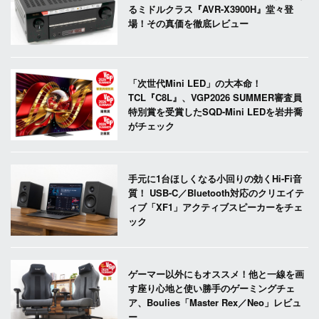
るミドルクラス『AVR-X3900H』堂々登
場！その真価を徹底レビュー
「次世代Mini LED」の大本命！
TCL『C8L』、VGP2026 SUMMER審査員
特別賞を受賞したSQD-Mini LEDを岩井喬
がチェック
手元に1台ほしくなる小回りの効くHi-Fi音
質！ USB-C／Bluetooth対応のクリエイテ
ィブ「XF1」アクティブスピーカーをチェ
ック
ゲーマー以外にもオススメ！他と一線を画
す座り心地と使い勝手のゲーミングチェ
ア、Boulies「Master Rex／Neo」レビュ
ー