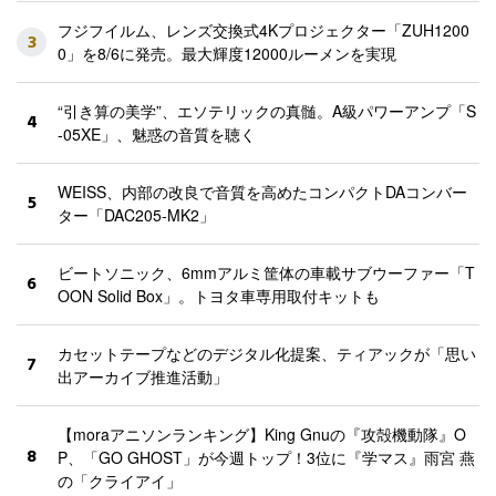
フジフイルム、レンズ交換式4Kプロジェクター「ZUH1200
3
0」を8/6に発売。最大輝度12000ルーメンを実現
“引き算の美学”、エソテリックの真髄。A級パワーアンプ「S
4
-05XE」、魅惑の音質を聴く
WEISS、内部の改良で音質を高めたコンパクトDAコンバー
5
ター「DAC205-MK2」
ビートソニック、6mmアルミ筐体の車載サブウーファー「T
6
OON Solid Box」。トヨタ車専用取付キットも
カセットテープなどのデジタル化提案、ティアックが「思い
7
出アーカイブ推進活動」
【moraアニソンランキング】King Gnuの『攻殻機動隊』O
8
P、「GO GHOST」が今週トップ！3位に『学マス』雨宮 燕
の「クライアイ」