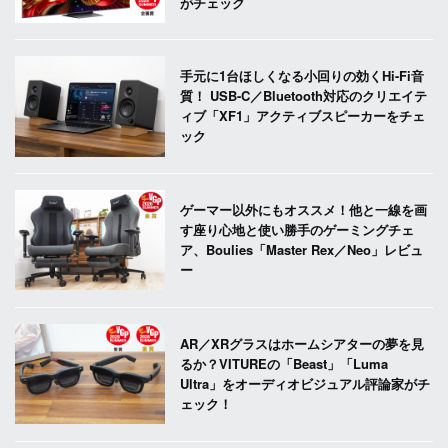
がチェック
手元に1台ほしくなる小回りの効くHi-Fi音
質！ USB-C／Bluetooth対応のクリエイテ
ィブ「XF1」アクティブスピーカーをチェ
ック
ゲーマー以外にもオススメ！他と一線を画
す座り心地と使い勝手のゲーミングチェ
ア、Boulies「Master Rex／Neo」レビュ
ー
AR／XRグラスはホームシアターの夢を見
るか？VITUREの「Beast」「Luma
Ultra」をオーディオビジュアル評論家がチ
ェック！