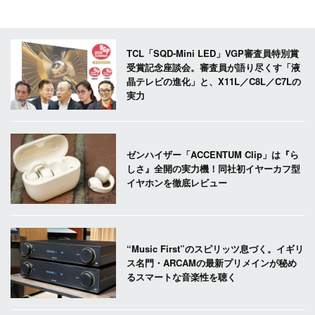
TCL「SQD-Mini LED」VGP審査員特別賞
受賞記念座談会。審査員が語り尽くす「液
晶テレビの進化」と、X11L／C8L／C7Lの
実力
ゼンハイザー「ACCENTUM Clip」は『ら
しさ』全開の実力機！同社初イヤーカフ型
イヤホンを徹底レビュー
“Music First”のスピリッツ息づく。イギリ
ス名門・ARCAMの最新プリメインが秘め
るスマートな音楽性を聴く