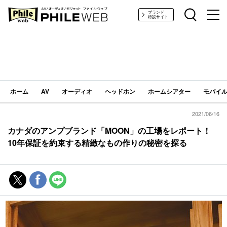
PHILE WEB｜AV/オーディオ/ガジェット
ブランド
特設サイト
ホーム
AV
オーディオ
ヘッドホン
ホームシアター
モバイル
2021/06/16
カナダのアンプブランド「MOON」の工場をレポート！
10年保証を約束する精緻なもの作りの秘密を探る