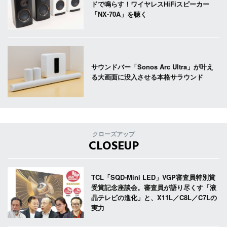
ドで鳴らす！ワイヤレスHiFiスピーカー
「NX-70A」を聴く
サウンドバー「Sonos Arc Ultra」が叶え
る大画面に没入させる本格サラウンド
クローズアップ
CLOSEUP
TCL「SQD-Mini LED」VGP審査員特別賞
受賞記念座談会。審査員が語り尽くす「液
晶テレビの進化」と、X11L／C8L／C7Lの
実力