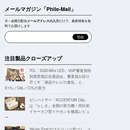
メールマガジン「Phile-Mail」
月～金曜日配信
だけで、最新情報を無
メールアドレスの入力
料でお届けします
注目製品クローズアップ
TCL「SQD-Mini LED」VGP審査員特
別賞受賞記念座談会。審査員が語り
尽くす「液晶テレビの進化」と、
X11L／C8L／C7Lの実力
ゼンハイザー「ACCENTUM Clip」
は『らしさ』全開の実力機！同社初
イヤーカフ型イヤホンを徹底レビュ
ー
“Music First”のスピリッツ息づく。イ