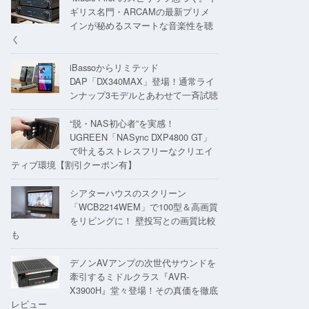
ギリス名門・ARCAMの最新プリメ
インが秘めるスマートな音楽性を聴
く
iBassoからリミテッド
DAP「DX340MAX」登場！通常ライ
ンナップ3モデルとあわせて一斉試聴
“脱・NAS初心者”を実感！
UGREEN「NASync DXP4800 GT」
で叶えるストレスフリーなクリエイ
ティブ環境【割引クーポン有】
シアターハウスのスクリーン
「WCB2214WEM」で100型＆高画質
をリビングに！ 壁投写との画質比較
も
デノンAVアンプの次世代サウンドを
牽引するミドルクラス『AVR-
X3900H』堂々登場！その真価を徹底
レビュー