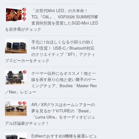
「次世代Mini LED」の大本命！
TCL『C8L』、VGP2026 SUMMER審
査員特別賞を受賞したSQD-Mini LED
を岩井喬がチェック
手元に1台ほしくなる小回りの効く
Hi-Fi音質！ USB-C／Bluetooth対応
のクリエイティブ「XF1」アクティ
ブスピーカーをチェック
ゲーマー以外にもオススメ！他と一
線を画す座り心地と使い勝手のゲー
ミングチェア、Boulies「Master Rex
／Neo」レビュー
AR／XRグラスはホームシアターの
夢を見るか？VITUREの「Beast」
「Luma Ultra」をオーディオビジュ
アル評論家がチェック！
Edifierのおすすめ3機種を厳選レビュ