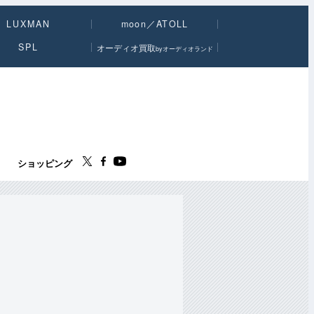
LUXMAN
moon／ATOLL
SPL
オーディオ買取
byオーディオランド
ス
ショッピング