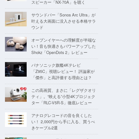
スピーカー「NX-70A」を聴く
サウンドバー「Sonos Arc Ultra」が
叶える大画面に没入させる本格サラ
ウンド
オープンイヤーへの理解度が半端な
い！音も快適さもパワーアップした
Shokz「OpenDots 2」レビュー
パナソニック旗艦4Kテレビ
「Z95C」視聴レビュー！ 評論家が
「傑作」と高評価する理由とは？
この高画質、まさに「レグザクオリ
ティ」。“映える”小型4Kプロジェク
ター「RLC-V5R-S」徹底レビュー
アナログレコードの音を良くした
い！ 2,000円から手に入る、買うべ
きケーブル2選