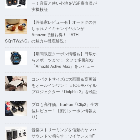
ー！音質と使い心地をVGP審査員が
実機検証
【評論家レビュー有】オーテクのお
しゃれノイキャンイヤホンが
Amazonで超お得！「ATH-
SQ1TW2NC」の魅力を徹底解説！
【期間限定クーポン情報も】日常か
らスポーツまで！ タフで多機能な
「Amazfit Active Max」をレビュー
コンパクトサイズに大画面＆高画質
をオールインワン！ ETOEモバイル
プロジェクター「Dolphin 2」を検証
プロも高評価。EarFun「Clip2」全方
位レビュー！【割引クーポン情報あ
り】
音楽ストリーミングを信頼のヤマハ
サウンドで鳴らす！ワイヤレスHiFi