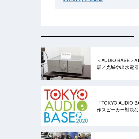
＜AUDIO BASE
展／光城や出水電
「TOKYO AUDIO
作スピーカー対決