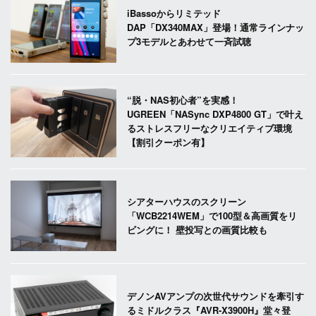
iBassoからリミテッド
DAP「DX340MAX」登場！通常ラインナッ
プ3モデルとあわせて一斉試聴
“脱・NAS初心者”を実感！
UGREEN「NASync DXP4800 GT」で叶え
るストレスフリーなクリエイティブ環境
【割引クーポン有】
シアターハウスのスクリーン
「WCB2214WEM」で100型＆高画質をリ
ビングに！ 壁投写との画質比較も
デノンAVアンプの次世代サウンドを牽引す
るミドルクラス『AVR-X3900H』堂々登