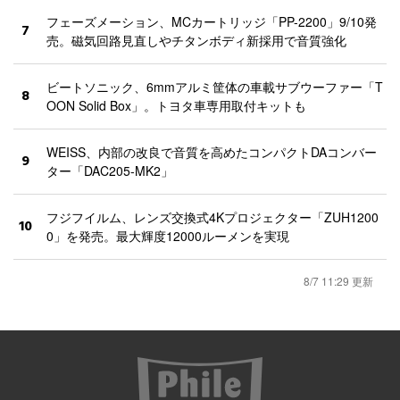
フェーズメーション、MCカートリッジ「PP-2200」9/10発
7
売。磁気回路見直しやチタンボディ新採用で音質強化
ビートソニック、6mmアルミ筐体の車載サブウーファー「T
8
OON Solid Box」。トヨタ車専用取付キットも
WEISS、内部の改良で音質を高めたコンパクトDAコンバー
9
ター「DAC205-MK2」
フジフイルム、レンズ交換式4Kプロジェクター「ZUH1200
10
0」を発売。最大輝度12000ルーメンを実現
8/7 11:29 更新