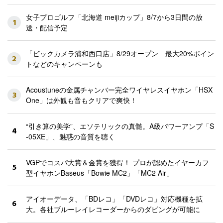
女子プロゴルフ「北海道 meijiカップ」8/7から3日間の放
1
送・配信予定
「ビックカメラ浦和西口店」8/29オープン 最大20%ポイン
2
トなどのキャンペーンも
Acoustuneの金属チャンバー完全ワイヤレスイヤホン「HSX
3
One」は外観も音もクリアで爽快！
“引き算の美学”、エソテリックの真髄。A級パワーアンプ「S
4
-05XE」、魅惑の音質を聴く
VGPでコスパ大賞＆金賞を獲得！ プロが認めたイヤーカフ
5
型イヤホンBaseus「Bowie MC2」「MC2 Air」
アイオーデータ、「BDレコ」「DVDレコ」対応機種を拡
6
大。各社ブルーレイレコーダーからのダビングが可能に