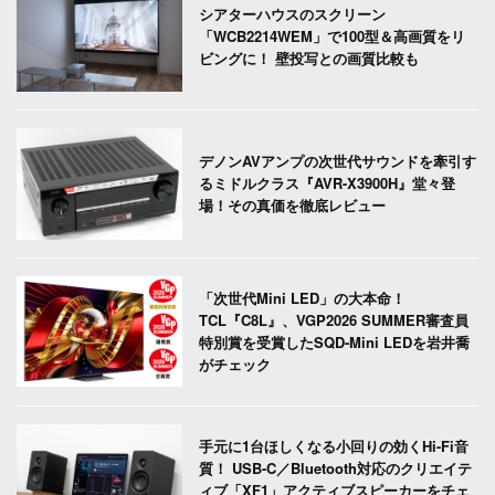
シアターハウスのスクリーン
「WCB2214WEM」で100型＆高画質をリ
ビングに！ 壁投写との画質比較も
デノンAVアンプの次世代サウンドを牽引す
るミドルクラス『AVR-X3900H』堂々登
場！その真価を徹底レビュー
「次世代Mini LED」の大本命！
TCL『C8L』、VGP2026 SUMMER審査員
特別賞を受賞したSQD-Mini LEDを岩井喬
がチェック
手元に1台ほしくなる小回りの効くHi-Fi音
質！ USB-C／Bluetooth対応のクリエイテ
ィブ「XF1」アクティブスピーカーをチェ