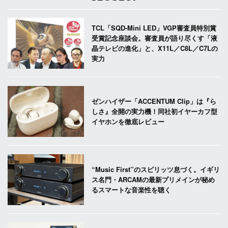
TCL「SQD-Mini LED」VGP審査員特別賞
受賞記念座談会。審査員が語り尽くす「液
晶テレビの進化」と、X11L／C8L／C7Lの
実力
ゼンハイザー「ACCENTUM Clip」は『ら
しさ』全開の実力機！同社初イヤーカフ型
イヤホンを徹底レビュー
“Music First”のスピリッツ息づく。イギリ
ス名門・ARCAMの最新プリメインが秘め
るスマートな音楽性を聴く