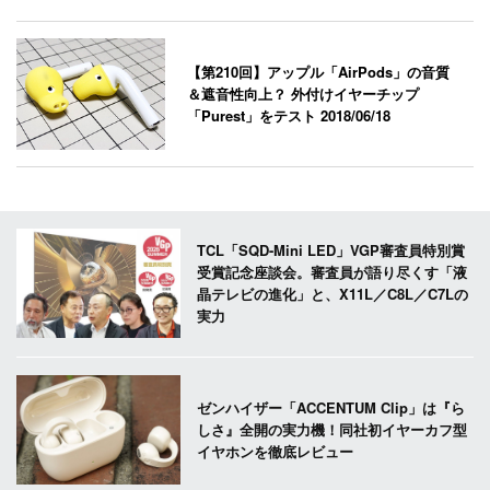
【第210回】アップル「AirPods」の音質
＆遮音性向上？ 外付けイヤーチップ
「Purest」をテスト
2018/06/18
TCL「SQD-Mini LED」VGP審査員特別賞
受賞記念座談会。審査員が語り尽くす「液
晶テレビの進化」と、X11L／C8L／C7Lの
実力
ゼンハイザー「ACCENTUM Clip」は『ら
しさ』全開の実力機！同社初イヤーカフ型
イヤホンを徹底レビュー