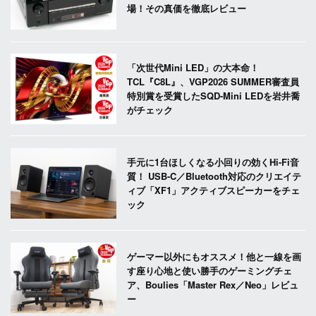
場！その真価を徹底レビュー
「次世代Mini LED」の大本命！
TCL『C8L』、VGP2026 SUMMER審査員
特別賞を受賞したSQD-Mini LEDを岩井喬
がチェック
手元に1台ほしくなる小回りの効くHi-Fi音
質！ USB-C／Bluetooth対応のクリエイテ
ィブ「XF1」アクティブスピーカーをチェ
ック
ゲーマー以外にもオススメ！他と一線を画
す座り心地と使い勝手のゲーミングチェ
ア、Boulies「Master Rex／Neo」レビュ
ー