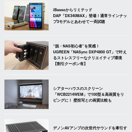
iBassoからリミテッド
DAP「DX340MAX」登場！通常ラインナッ
プ3モデルとあわせて一斉試聴
“脱・NAS初心者”を実感！
UGREEN「NASync DXP4800 GT」で叶え
るストレスフリーなクリエイティブ環境
【割引クーポン有】
シアターハウスのスクリーン
「WCB2214WEM」で100型＆高画質をリ
ビングに！ 壁投写との画質比較も
デノンAVアンプの次世代サウンドを牽引す