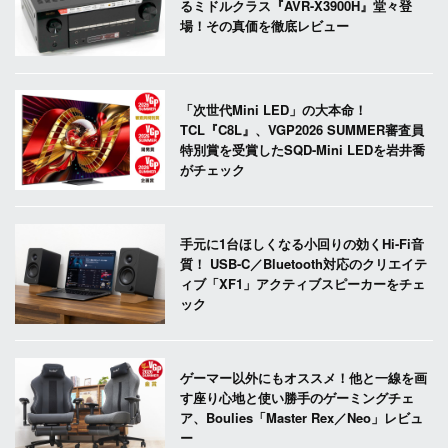
るミドルクラス『AVR-X3900H』堂々登
場！その真価を徹底レビュー
「次世代Mini LED」の大本命！
TCL『C8L』、VGP2026 SUMMER審査員
特別賞を受賞したSQD-Mini LEDを岩井喬
がチェック
手元に1台ほしくなる小回りの効くHi-Fi音
質！ USB-C／Bluetooth対応のクリエイテ
ィブ「XF1」アクティブスピーカーをチェ
ック
ゲーマー以外にもオススメ！他と一線を画
す座り心地と使い勝手のゲーミングチェ
ア、Boulies「Master Rex／Neo」レビュ
ー