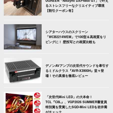
UGREEN「NASync DXP4800 GT」で叶え
るストレスフリーなクリエイティブ環境
【割引クーポン有】
シアターハウスのスクリーン
「WCB2214WEM」で100型＆高画質をリ
ビングに！ 壁投写との画質比較も
デノンAVアンプの次世代サウンドを牽引す
るミドルクラス『AVR-X3900H』堂々登
場！その真価を徹底レビュー
「次世代Mini LED」の大本命！
TCL『C8L』、VGP2026 SUMMER審査員
特別賞を受賞したSQD-Mini LEDを岩井喬
がチェック