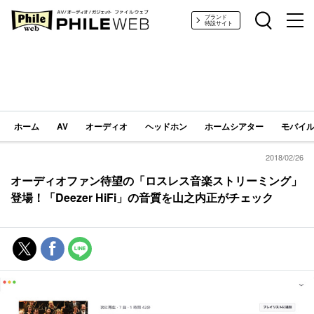
PHILE WEB｜AV/オーディオ/ガジェット
ブランド
特設サイト
ホーム
AV
オーディオ
ヘッドホン
ホームシアター
モバイル
2018/02/26
オーディオファン待望の「ロスレス音楽ストリーミング」
登場！「Deezer HiFi」の音質を山之内正がチェック