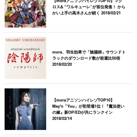
【moraアニソンハイレゾTOP10】マク
ロスΔ “ワルキューレ”が首位発進！ から
かい上手の高木さんが続く
2018/02/21
mora、羽生効果で「陰陽師」サウンドト
ラックのダウンロード数が前週比50倍
2018/02/20
【moraアニソンハイレゾTOP10】
May'n「You」が初登場1位！『魔法使い
の嫁』新OP/EDが共にランクイン
2018/02/14