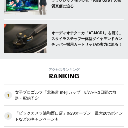
フラグシップ4Kテレビ「RGB UXS」の画
質真価に迫る
オーディオテクニカ「AT-MCD1」を聴く。
スタイラスチップ一体型ダイヤモンドカン
チレバー採用カートリッジの実力に迫る！
アクセスランキング
RANKING
女子プロゴルフ「北海道 meijiカップ」8/7から3日間の放
1
送・配信予定
「ビックカメラ浦和西口店」8/29オープン 最大20%ポイン
2
トなどのキャンペーンも