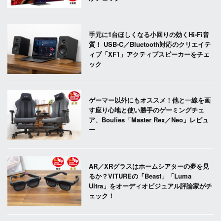
手元に1台ほしくなる小回りの効くHi-Fi音
質！ USB-C／Bluetooth対応のクリエイテ
ィブ「XF1」アクティブスピーカーをチェ
ック
ゲーマー以外にもオススメ！他と一線を画
す座り心地と使い勝手のゲーミングチェ
ア、Boulies「Master Rex／Neo」レビュ
ー
AR／XRグラスはホームシアターの夢を見
るか？VITUREの「Beast」「Luma
Ultra」をオーディオビジュアル評論家がチ
ェック！