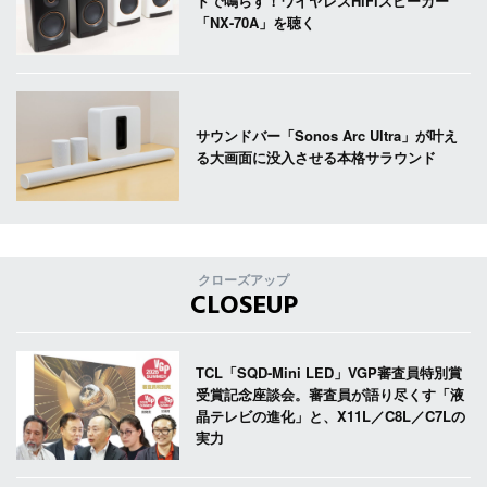
ドで鳴らす！ワイヤレスHiFiスピーカー
「NX-70A」を聴く
サウンドバー「Sonos Arc Ultra」が叶え
る大画面に没入させる本格サラウンド
クローズアップ
CLOSEUP
TCL「SQD-Mini LED」VGP審査員特別賞
受賞記念座談会。審査員が語り尽くす「液
晶テレビの進化」と、X11L／C8L／C7Lの
実力