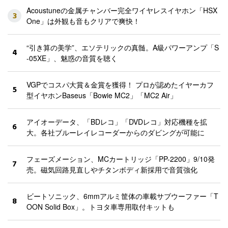
Acoustuneの金属チャンバー完全ワイヤレスイヤホン「HSX
3
One」は外観も音もクリアで爽快！
“引き算の美学”、エソテリックの真髄。A級パワーアンプ「S
4
-05XE」、魅惑の音質を聴く
VGPでコスパ大賞＆金賞を獲得！ プロが認めたイヤーカフ
5
型イヤホンBaseus「Bowie MC2」「MC2 Air」
アイオーデータ、「BDレコ」「DVDレコ」対応機種を拡
6
大。各社ブルーレイレコーダーからのダビングが可能に
フェーズメーション、MCカートリッジ「PP-2200」9/10発
7
売。磁気回路見直しやチタンボディ新採用で音質強化
ビートソニック、6mmアルミ筐体の車載サブウーファー「T
8
OON Solid Box」。トヨタ車専用取付キットも