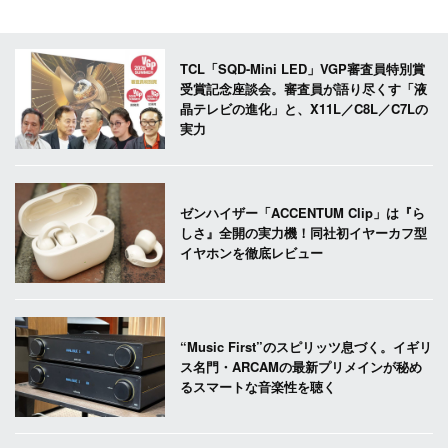
TCL「SQD-Mini LED」VGP審査員特別賞
受賞記念座談会。審査員が語り尽くす「液
晶テレビの進化」と、X11L／C8L／C7Lの
実力
ゼンハイザー「ACCENTUM Clip」は『ら
しさ』全開の実力機！同社初イヤーカフ型
イヤホンを徹底レビュー
“Music First”のスピリッツ息づく。イギリ
ス名門・ARCAMの最新プリメインが秘め
るスマートな音楽性を聴く