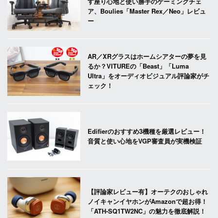
す座り心地と使い勝手のゲーミングチェ
ア、Boulies「Master Rex／Neo」レビュ
ー
AR／XRグラスはホームシアターの夢を見
るか？VITUREの「Beast」「Luma
Ultra」をオーディオビジュアル評論家がチ
ェック！
Edifierのおすすめ3機種を厳選レビュー！
音質と使い心地をVGP審査員が実機検証
【評論家レビュー有】オーテクのおしゃれ
ノイキャンイヤホンがAmazonで超お得！
「ATH-SQ1TW2NC」の魅力を徹底解説！