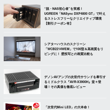
“脱・NAS初心者”を実感！
UGREEN「NASync DXP4800 GT」で叶え
るストレスフリーなクリエイティブ環境
【割引クーポン有】
シアターハウスのスクリーン
「WCB2214WEM」で100型＆高画質をリ
ビングに！ 壁投写との画質比較も
デノンAVアンプの次世代サウンドを牽引す
るミドルクラス『AVR-X3900H』堂々登
場！その真価を徹底レビュー
「次世代Mini LED」の大本命！