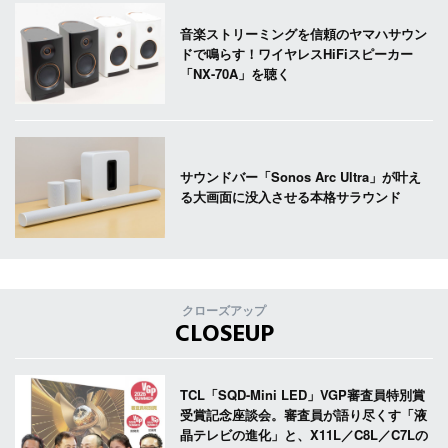
音楽ストリーミングを信頼のヤマハサウン
ドで鳴らす！ワイヤレスHiFiスピーカー
「NX-70A」を聴く
サウンドバー「Sonos Arc Ultra」が叶え
る大画面に没入させる本格サラウンド
クローズアップ
CLOSEUP
TCL「SQD-Mini LED」VGP審査員特別賞
受賞記念座談会。審査員が語り尽くす「液
晶テレビの進化」と、X11L／C8L／C7Lの