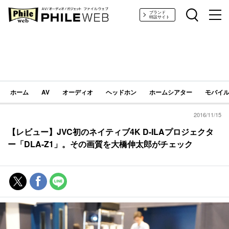
PHILE WEB｜AV/オーディオ/ガジェット
ブランド
特設サイト
ホーム
AV
オーディオ
ヘッドホン
ホームシアター
モバイル
2016/11/15
【レビュー】JVC初のネイティブ4K D-ILAプロジェクタ
ー「DLA-Z1」。その画質を大橋伸太郎がチェック