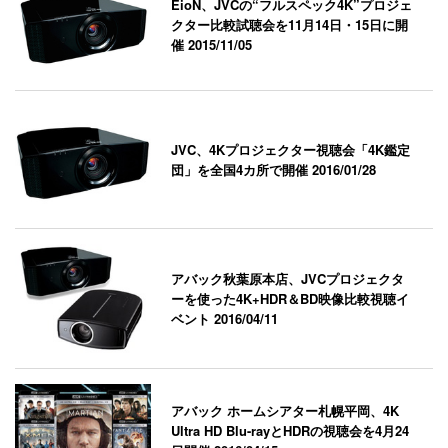
EioN、JVCの“フルスペック4K”プロジェ
クター比較試聴会を11月14日・15日に開
催
2015/11/05
JVC、4Kプロジェクター視聴会「4K鑑定
団」を全国4カ所で開催
2016/01/28
アバック秋葉原本店、JVCプロジェクタ
ーを使った4K+HDR＆BD映像比較視聴イ
ベント
2016/04/11
アバック ホームシアター札幌平岡、4K
Ultra HD Blu-rayとHDRの視聴会を4月24