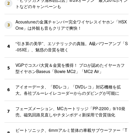
2
トなどのキャンペーンも
Acoustuneの金属チャンバー完全ワイヤレスイヤホン「HSX
3
One」は外観も音もクリアで爽快！
“引き算の美学”、エソテリックの真髄。A級パワーアンプ「S
4
-05XE」、魅惑の音質を聴く
VGPでコスパ大賞＆金賞を獲得！ プロが認めたイヤーカフ
5
型イヤホンBaseus「Bowie MC2」「MC2 Air」
アイオーデータ、「BDレコ」「DVDレコ」対応機種を拡
6
大。各社ブルーレイレコーダーからのダビングが可能に
フェーズメーション、MCカートリッジ「PP-2200」9/10発
7
売。磁気回路見直しやチタンボディ新採用で音質強化
ビートソニック、6mmアルミ筐体の車載サブウーファー「T