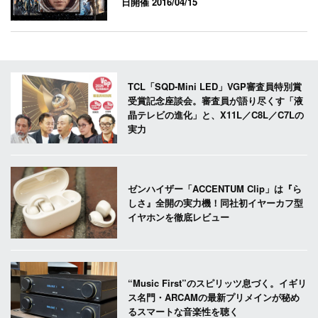
日開催
2016/04/15
TCL「SQD-Mini LED」VGP審査員特別賞
受賞記念座談会。審査員が語り尽くす「液
晶テレビの進化」と、X11L／C8L／C7Lの
実力
ゼンハイザー「ACCENTUM Clip」は『ら
しさ』全開の実力機！同社初イヤーカフ型
イヤホンを徹底レビュー
“Music First”のスピリッツ息づく。イギリ
ス名門・ARCAMの最新プリメインが秘め
るスマートな音楽性を聴く