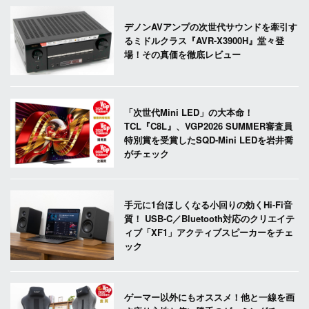
デノンAVアンプの次世代サウンドを牽引す
るミドルクラス『AVR-X3900H』堂々登
場！その真価を徹底レビュー
「次世代Mini LED」の大本命！
TCL『C8L』、VGP2026 SUMMER審査員
特別賞を受賞したSQD-Mini LEDを岩井喬
がチェック
手元に1台ほしくなる小回りの効くHi-Fi音
質！ USB-C／Bluetooth対応のクリエイテ
ィブ「XF1」アクティブスピーカーをチェ
ック
ゲーマー以外にもオススメ！他と一線を画