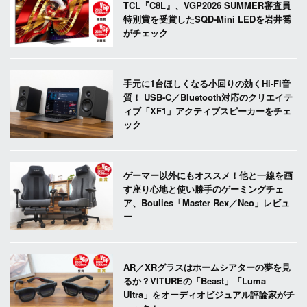
TCL『C8L』、VGP2026 SUMMER審査員
特別賞を受賞したSQD-Mini LEDを岩井喬
がチェック
手元に1台ほしくなる小回りの効くHi-Fi音
質！ USB-C／Bluetooth対応のクリエイテ
ィブ「XF1」アクティブスピーカーをチェ
ック
ゲーマー以外にもオススメ！他と一線を画
す座り心地と使い勝手のゲーミングチェ
ア、Boulies「Master Rex／Neo」レビュ
ー
AR／XRグラスはホームシアターの夢を見
るか？VITUREの「Beast」「Luma
Ultra」をオーディオビジュアル評論家がチ