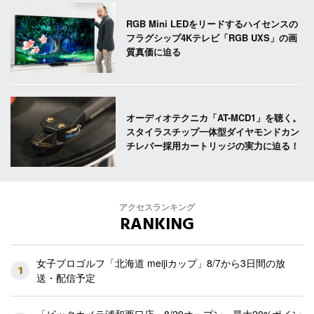
RGB Mini LEDをリードするハイセンスの
フラグシップ4Kテレビ「RGB UXS」の画
質真価に迫る
オーディオテクニカ「AT-MCD1」を聴く。
スタイラスチップ一体型ダイヤモンドカン
チレバー採用カートリッジの実力に迫る！
アクセスランキング
RANKING
女子プロゴルフ「北海道 meijiカップ」8/7から3日間の放
1
送・配信予定
「ビックカメラ浦和西口店」8/29オープン 最大20%ポイン