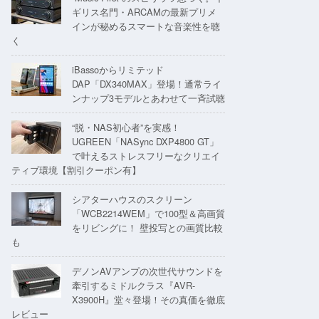
ギリス名門・ARCAMの最新プリメ
インが秘めるスマートな音楽性を聴
く
iBassoからリミテッド
DAP「DX340MAX」登場！通常ライ
ンナップ3モデルとあわせて一斉試聴
“脱・NAS初心者”を実感！
UGREEN「NASync DXP4800 GT」
で叶えるストレスフリーなクリエイ
ティブ環境【割引クーポン有】
シアターハウスのスクリーン
「WCB2214WEM」で100型＆高画質
をリビングに！ 壁投写との画質比較
も
デノンAVアンプの次世代サウンドを
牽引するミドルクラス『AVR-
X3900H』堂々登場！その真価を徹底
レビュー