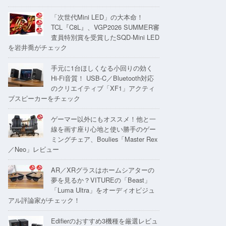
「次世代Mini LED」の大本命！
TCL『C8L』、VGP2026 SUMMER審
査員特別賞を受賞したSQD-Mini LED
を岩井喬がチェック
手元に1台ほしくなる小回りの効く
Hi-Fi音質！ USB-C／Bluetooth対応
のクリエイティブ「XF1」アクティ
ブスピーカーをチェック
ゲーマー以外にもオススメ！他と一
線を画す座り心地と使い勝手のゲー
ミングチェア、Boulies「Master Rex
／Neo」レビュー
AR／XRグラスはホームシアターの
夢を見るか？VITUREの「Beast」
「Luma Ultra」をオーディオビジュ
アル評論家がチェック！
Edifierのおすすめ3機種を厳選レビュ