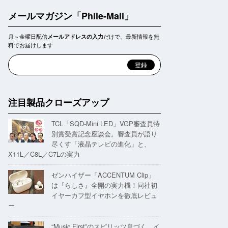
メールマガジン「Phile-Mail」
月～金曜日配信
だけで、最新情報を無
メールアドレスの入力
料でお届けします
注目製品クローズアップ
TCL「SQD-Mini LED」VGP審査員特
別賞受賞記念座談会。審査員が語り
尽くす「液晶テレビの進化」と、
X11L／C8L／C7Lの実力
ゼンハイザー「ACCENTUM Clip」
は『らしさ』全開の実力機！同社初
イヤーカフ型イヤホンを徹底レビュ
ー
“Music First”のスピリッツ息づく。イ