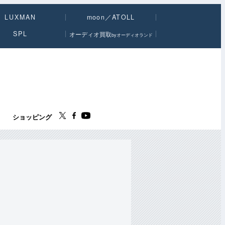
LUXMAN
moon／ATOLL
SPL
オーディオ買取
byオーディオランド
ス
ショッピング