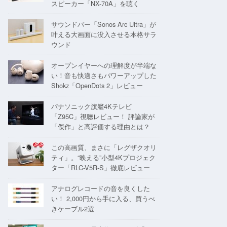
スピーカー「NX-70A」を聴く
サウンドバー「Sonos Arc Ultra」が
叶える大画面に没入させる本格サラ
ウンド
オープンイヤーへの理解度が半端な
い！音も快適さもパワーアップした
Shokz「OpenDots 2」レビュー
パナソニック旗艦4Kテレビ
「Z95C」視聴レビュー！ 評論家が
「傑作」と高評価する理由とは？
この高画質、まさに「レグザクオリ
ティ」。“映える”小型4Kプロジェク
ター「RLC-V5R-S」徹底レビュー
アナログレコードの音を良くした
い！ 2,000円から手に入る、買うべ
きケーブル2選