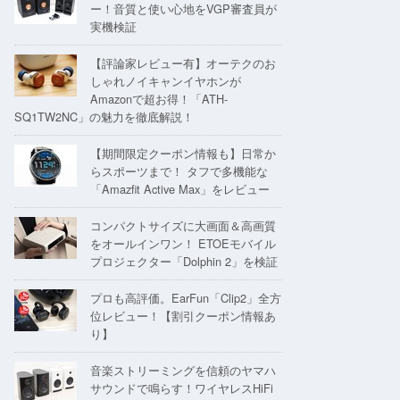
ー！音質と使い心地をVGP審査員が
実機検証
【評論家レビュー有】オーテクのお
しゃれノイキャンイヤホンが
Amazonで超お得！「ATH-
SQ1TW2NC」の魅力を徹底解説！
【期間限定クーポン情報も】日常か
らスポーツまで！ タフで多機能な
「Amazfit Active Max」をレビュー
コンパクトサイズに大画面＆高画質
をオールインワン！ ETOEモバイル
プロジェクター「Dolphin 2」を検証
プロも高評価。EarFun「Clip2」全方
位レビュー！【割引クーポン情報あ
り】
音楽ストリーミングを信頼のヤマハ
サウンドで鳴らす！ワイヤレスHiFi