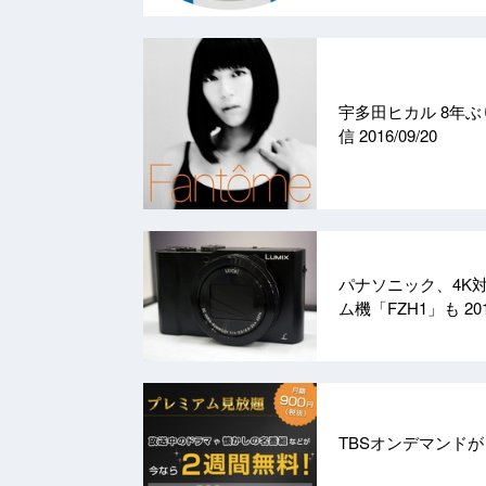
宇多田ヒカル 8年ぶ
信
2016/09/20
パナソニック、4K対応
ム機「FZH1」も
20
TBSオンデマンド