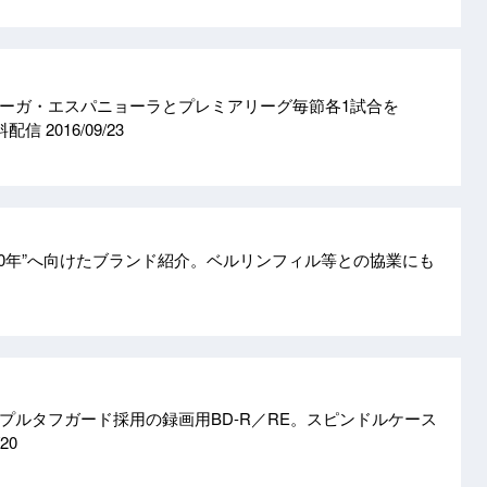
ーガ・エスパニョーラとプレミアリーグ毎節各1試合を
無料配信
2016/09/23
50年”へ向けたブランド紹介。ベルリンフィル等との協業にも
プルタフガード採用の録画用BD-R／RE。スピンドルケース
/20