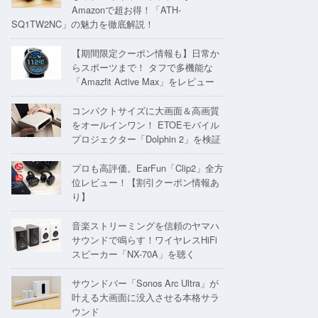
Amazonで超お得！「ATH-
SQ1TW2NC」の魅力を徹底解説！
【期間限定クーポン情報も】日常か
らスポーツまで！ タフで多機能な
「Amazfit Active Max」をレビュー
コンパクトサイズに大画面＆高画質
をオールインワン！ ETOEモバイル
プロジェクター「Dolphin 2」を検証
プロも高評価。EarFun「Clip2」全方
位レビュー！【割引クーポン情報あ
り】
音楽ストリーミングを信頼のヤマハ
サウンドで鳴らす！ワイヤレスHiFi
スピーカー「NX-70A」を聴く
サウンドバー「Sonos Arc Ultra」が
叶える大画面に没入させる本格サラ
ウンド