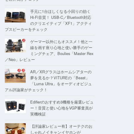
手元に1台ほしくなる小回りの効く
Hi-Fi音質！ USB-C／Bluetooth対応
のクリエイティブ「XF1」アクティ
ブスピーカーをチェック
ゲーマー以外にもオススメ！他と一
線を画す座り心地と使い勝手のゲー
ミングチェア、Boulies「Master Rex
／Neo」レビュー
AR／XRグラスはホームシアターの
夢を見るか？VITUREの「Beast」
「Luma Ultra」をオーディオビジュ
アル評論家がチェック！
Edifierのおすすめ3機種を厳選レビュ
ー！音質と使い心地をVGP審査員が
実機検証
【評論家レビュー有】オーテクのお
しゃれノイキャンイヤホンが