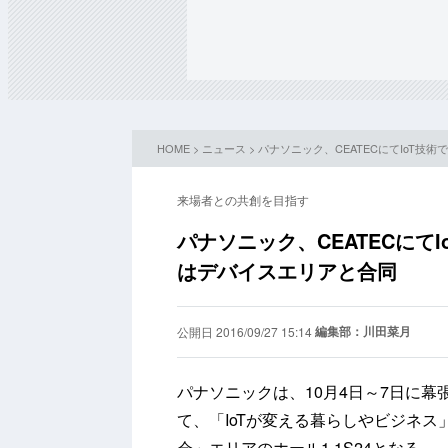
HOME
>
ニュース
> パナソニック、CEATECにてIoT
来場者との共創を目指す
パナソニック、CEATECにて
はデバイスエリアと合同
編集部：川田菜月
公開日 2016/09/27 15:14
パナソニックは、10月4日～7日に幕張メ
て、「IoTが変える暮らしやビジネ
会」エリアのホール1 1S24となる。