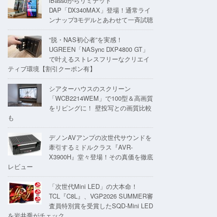
iBassoからリミテッド
DAP「DX340MAX」登場！通常ライ
ンナップ3モデルとあわせて一斉試聴
“脱・NAS初心者”を実感！
UGREEN「NASync DXP4800 GT」
で叶えるストレスフリーなクリエイ
ティブ環境【割引クーポン有】
シアターハウスのスクリーン
「WCB2214WEM」で100型＆高画質
をリビングに！ 壁投写との画質比較
も
デノンAVアンプの次世代サウンドを
牽引するミドルクラス『AVR-
X3900H』堂々登場！その真価を徹底
レビュー
「次世代Mini LED」の大本命！
TCL『C8L』、VGP2026 SUMMER審
査員特別賞を受賞したSQD-Mini LED
を岩井喬がチェック