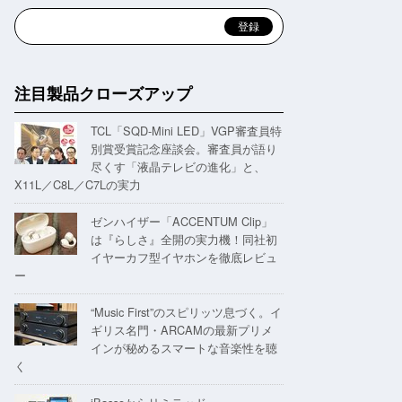
注目製品クローズアップ
TCL「SQD-Mini LED」VGP審査員特
別賞受賞記念座談会。審査員が語り
尽くす「液晶テレビの進化」と、
X11L／C8L／C7Lの実力
ゼンハイザー「ACCENTUM Clip」
は『らしさ』全開の実力機！同社初
イヤーカフ型イヤホンを徹底レビュ
ー
“Music First”のスピリッツ息づく。イ
ギリス名門・ARCAMの最新プリメ
インが秘めるスマートな音楽性を聴
く