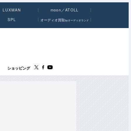
LUXMAN
moon／ATOLL
SPL
オーディオ買取
byオーディオランド
ス
ショッピング