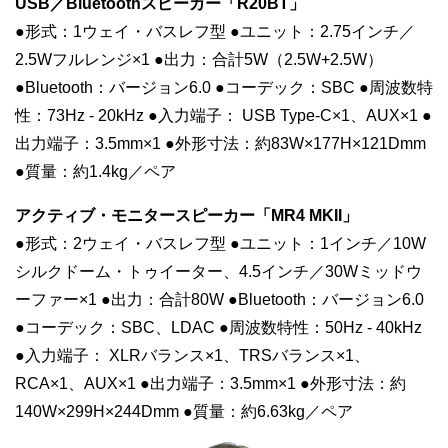
USB／Bluetoothスピーカー「R20BT」
●形式：1ウェイ・バスレフ型 ●ユニット：2.75インチ／
2.5Wフルレンジ×1 ●出力：合計5W（2.5W+2.5W）
●Bluetooth：バージョン6.0 ●コーデック：SBC ●周波数特
性：73Hz - 20kHz ●入力端子： USB Type-C×1、AUX×1 ●
出力端子：3.5mm×1 ●外形寸法：約83W×177H×121Dmm
●質量：約1.4kg／ペア
アクティブ・モニタースピーカー「MR4 MKII」
●形式：2ウェイ・バスレフ型 ●ユニット：1インチ／10W
シルクドーム・トゥイーター、4.5インチ／30Wミッドウ
ーファー×1 ●出力：合計80W ●Bluetooth：バージョン6.0
●コーデック：SBC、LDAC ●周波数特性：50Hz - 40kHz
●入力端子：
XLRバランス×1、TRSバランス×1、
RCA×1、AUX×1 ●出力端子：3.5mm×1 ●外形寸法：約
140W×299H×244Dmm ●質量：約6.63kg／ペア