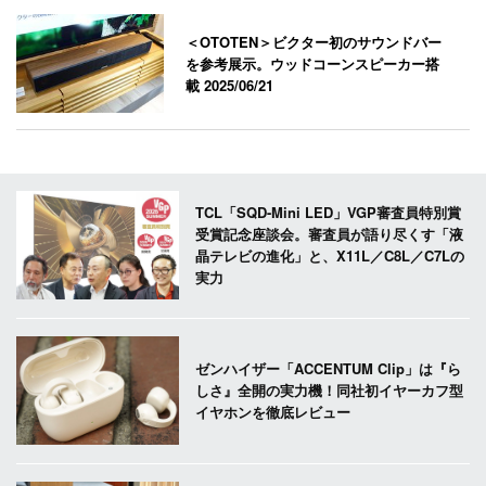
＜OTOTEN＞ビクター初のサウンドバー
を参考展示。ウッドコーンスピーカー搭
載
2025/06/21
TCL「SQD-Mini LED」VGP審査員特別賞
受賞記念座談会。審査員が語り尽くす「液
晶テレビの進化」と、X11L／C8L／C7Lの
実力
ゼンハイザー「ACCENTUM Clip」は『ら
しさ』全開の実力機！同社初イヤーカフ型
イヤホンを徹底レビュー