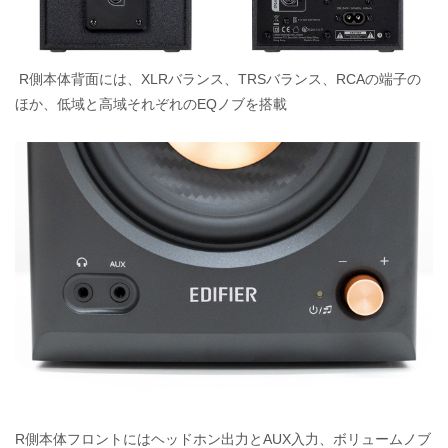
R側本体背面には、XLRバランス、TRSバランス、RCAの端子の
ほか、低域と高域それぞれのEQノブを搭載
R側本体フロントにはヘッドホン出力とAUX入力、ボリュームノブ