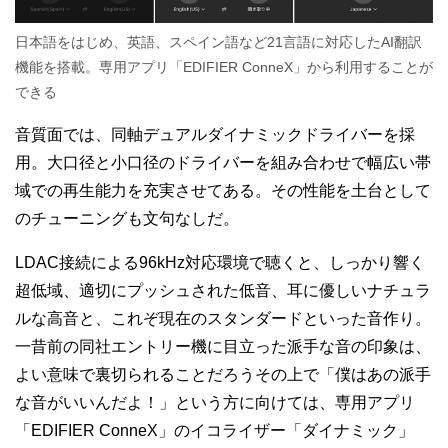
日本語をはじめ、英語、スペイン語など21言語に対応したAI翻訳
機能を搭載。専用アプリ「EDIFIER ConneX」から利用することが
できる
音質面では、同軸デュアルダイナミックドライバーを採
用。大口径と小口径のドライバーを組み合わせで幅広い帯
域での再生能力を充実させてある。その性能を土台として
のチューニングも文句なしだ。
LDAC接続による96kHz対応環境で聴くと、しっかり響く
超低域、適切にプッシュされた低音、耳に優しいナチュラ
ルな高音と、これぞ現在のスタンダードといった音作り。
一昔前の同社エントリー機に目立った派手な音の印象は、
よい意味で裏切られることだろうその上で「僕はあの派手
な音がいいんだよ！」という方に向けては、専用アプリ
「EDIFIER ConneX」のイコライザー「ダイナミック」