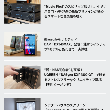
“Music First”のスピリッツ息づく。イギリ
ス名門・ARCAMの最新プリメインが秘め
るスマートな音楽性を聴く
iBassoからリミテッド
DAP「DX340MAX」登場！通常ラインナッ
プ3モデルとあわせて一斉試聴
“脱・NAS初心者”を実感！
UGREEN「NASync DXP4800 GT」で叶え
るストレスフリーなクリエイティブ環境
【割引クーポン有】
シアターハウスのスクリーン
「WCB2214WEM」で100型＆高画質をリ