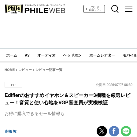
PHILE WEB｜AV/オーディオ/ガジェット
ブランド
特設サイト
ホーム
AV
オーディオ
ヘッドホン
ホームシアター
モバイル
HOME
>
レビュー
>
レビュー記事一覧
公開日 2026/07/07 06:30
PR
Edifierのおすすめイヤホン＆スピーカー3機種を厳選レビ
ュー！音質と使い心地をVGP審査員が実機検証
お得に購入できるセール情報も
高橋 敦