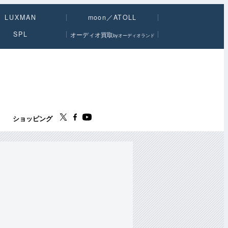
LUXMAN
moon／ATOLL
SPL
オーディオ買取
byオーディオランド
ス
ショッピング