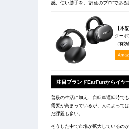
感、使い勝手を、“評価のプロ”であ
【本記
クーポ
（有効期
Ama
注目ブランドEarFunからイ
普段の生活に加え、自転車運転時でも
需要が高まっているが、人によって
だ課題も多い。
そうした中で市場が拡大しているの