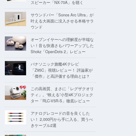
スピーカー「NX-70A」を聴く
サウンドバー「Sonos Arc Ultra」が
叶える大画面に没入させる本格サラ
ウンド
オープンイヤーへの理解度が半端な
い！音も快適さもパワーアップした
Shokz「OpenDots 2」レビュー
パナソニック旗艦4Kテレビ
「Z95C」視聴レビュー！ 評論家が
「傑作」と高評価する理由とは？
この高画質、まさに「レグザクオリ
ティ」。“映える”小型4Kプロジェク
ター「RLC-V5R-S」徹底レビュー
アナログレコードの音を良くした
い！ 2,000円から手に入る、買うべ
きケーブル2選