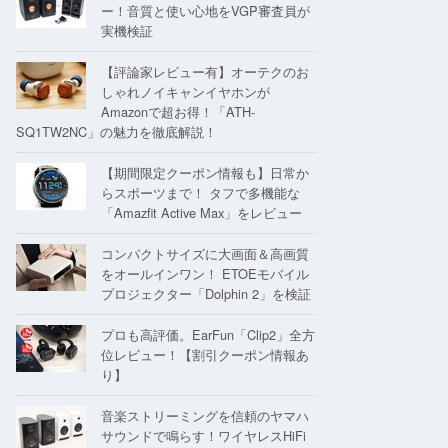
ー！音質と使い心地をVGP審査員が
実機検証
【評論家レビュー有】オーテクのお
しゃれノイキャンイヤホンが
Amazonで超お得！「ATH-
SQ1TW2NC」の魅力を徹底解説！
【期間限定クーポン情報も】日常か
らスポーツまで！ タフで多機能な
「Amazfit Active Max」をレビュー
コンパクトサイズに大画面＆高画質
をオールインワン！ ETOEモバイル
プロジェクター「Dolphin 2」を検証
プロも高評価。EarFun「Clip2」全方
位レビュー！【割引クーポン情報あ
り】
音楽ストリーミングを信頼のヤマハ
サウンドで鳴らす！ワイヤレスHiFi