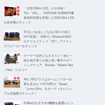
「次世代Mini LED」の大本命！
TCL『C8L』、VGP2026 SUMMER審
査員特別賞を受賞したSQD-Mini LED
を岩井喬がチェック
手元に1台ほしくなる小回りの効く
Hi-Fi音質！ USB-C／Bluetooth対応
のクリエイティブ「XF1」アクティ
ブスピーカーをチェック
ゲーマー以外にもオススメ！他と一
線を画す座り心地と使い勝手のゲー
ミングチェア、Boulies「Master Rex
／Neo」レビュー
AR／XRグラスはホームシアターの
夢を見るか？VITUREの「Beast」
「Luma Ultra」をオーディオビジュ
アル評論家がチェック！
Edifierのおすすめ3機種を厳選レビュ