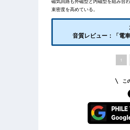
磁気回路も外磁型と内磁型を組み合
束密度を高めている。
音質レビュー：「電
1
こ