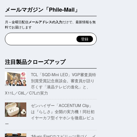
メールマガジン「Phile-Mail」
月～金曜日配信
だけで、最新情報を無
メールアドレスの入力
料でお届けします
注目製品クローズアップ
TCL「SQD-Mini LED」VGP審査員特
別賞受賞記念座談会。審査員が語り
尽くす「液晶テレビの進化」と、
X11L／C8L／C7Lの実力
ゼンハイザー「ACCENTUM Clip」
は『らしさ』全開の実力機！同社初
イヤーカフ型イヤホンを徹底レビュ
ー
“Music First”のスピリッツ息づく。イ