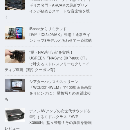
ギリス名門・ARCAMの最新プリメ
インが秘めるスマートな音楽性を聴
く
iBassoからリミテッド
DAP「DX340MAX」登場！通常ライ
ンナップ3モデルとあわせて一斉試聴
“脱・NAS初心者”を実感！
UGREEN「NASync DXP4800 GT」
で叶えるストレスフリーなクリエイ
ティブ環境【割引クーポン有】
シアターハウスのスクリーン
「WCB2214WEM」で100型＆高画質
をリビングに！ 壁投写との画質比較
も
デノンAVアンプの次世代サウンドを
牽引するミドルクラス『AVR-
X3900H』堂々登場！その真価を徹底
レビュー