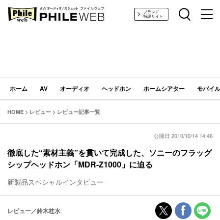
PHILE WEB｜AV/オーディオ/ガジェット
ブランド
特設サイト
ホーム
AV
オーディオ
ヘッドホン
ホームシアター
モバイル
HOME
>
レビュー
>
レビュー記事一覧
公開日 2010/10/14 14:46
徹底した“素材主義”を貫いて完成した、ソニーのフラッグ
シップヘッドホン「MDR-Z1000」に迫る
新製品スペシャルインタビュー
レビュー／鈴木桂水