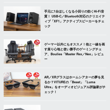
手元に1台ほしくなる小回りの効くHi-Fi音
質！ USB-C／Bluetooth対応のクリエイテ
ィブ「XF1」アクティブスピーカーをチェ
ック
ゲーマー以外にもオススメ！他と一線を画
す座り心地と使い勝手のゲーミングチェ
ア、Boulies「Master Rex／Neo」レビュ
ー
AR／XRグラスはホームシアターの夢を見
るか？VITUREの「Beast」「Luma
Ultra」をオーディオビジュアル評論家がチ
ェック！