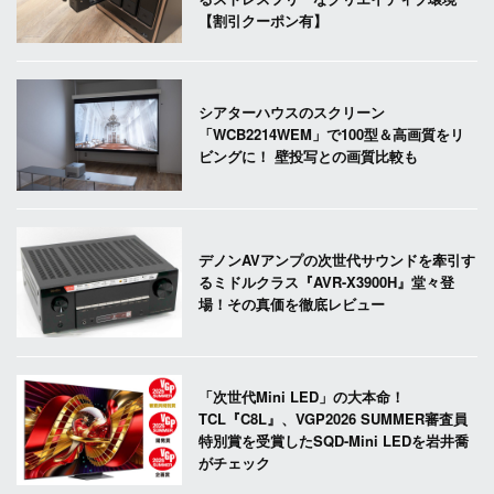
【割引クーポン有】
シアターハウスのスクリーン
「WCB2214WEM」で100型＆高画質をリ
ビングに！ 壁投写との画質比較も
デノンAVアンプの次世代サウンドを牽引す
るミドルクラス『AVR-X3900H』堂々登
場！その真価を徹底レビュー
「次世代Mini LED」の大本命！
TCL『C8L』、VGP2026 SUMMER審査員
特別賞を受賞したSQD-Mini LEDを岩井喬
がチェック