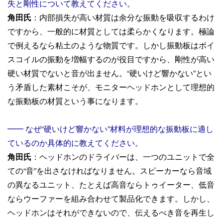
失と剛性について教えてください。
角田氏
：内部損失が高い材質は余分な振動を吸収するわけ
ですから、一般的に材質としては柔らかくなります。極論
で例えるなら粘土のような物質です。しかし振動板はボイ
スコイルの振動を増幅するのが役目ですから、剛性が高い
硬い材質でないと音が出ません。“硬いけど響かない”とい
う矛盾した素材こそが、モニターヘッドホンとして理想的
な振動板の材質という事になります。
━━ なぜ“硬いけど響かない”材料が理想的な振動板に適し
ているのか具体的に教えてください。
角田氏
：ヘッドホンのドライバーは、一つのユニットで全
ての“音”を出さなければなりません。スピーカーなら音域
の異なるユニット、たとえば高音ならトゥイーター、低音
ならウーファーを組み合わせて製品化できます。しかし、
ヘッドホンはそれができないので、伝えるべき音を再生し