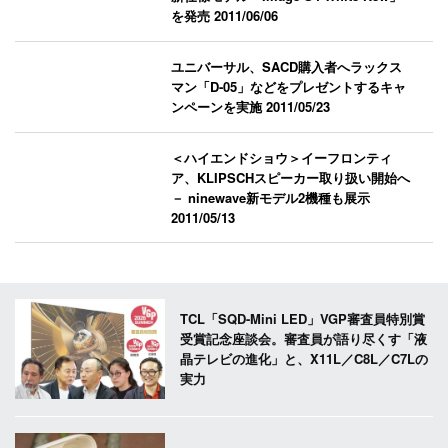
を発売
2011/06/06
ユニバーサル、SACD購入者へラックス
マン「D-05」などをプレゼントするキャ
ンペーンを実施
2011/05/23
＜ハイエンドショウ＞イーフロンティ
ア、KLIPSCHスピーカー取り扱い開始へ
－ ninewave新モデル2機種も展示
2011/05/13
TCL「SQD-Mini LED」VGP審査員特別賞
受賞記念座談会。審査員が語り尽くす「液
晶テレビの進化」と、X11L／C8L／C7Lの
実力