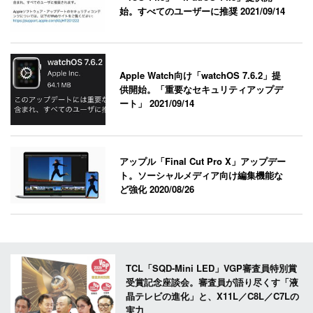
始。すべてのユーザーに推奨
2021/09/14
Apple Watch向け「watchOS 7.6.2」提
供開始。「重要なセキュリティアップデ
ート」
2021/09/14
アップル「Final Cut Pro X」アップデー
ト。ソーシャルメディア向け編集機能な
ど強化
2020/08/26
TCL「SQD-Mini LED」VGP審査員特別賞
受賞記念座談会。審査員が語り尽くす「液
晶テレビの進化」と、X11L／C8L／C7Lの
実力