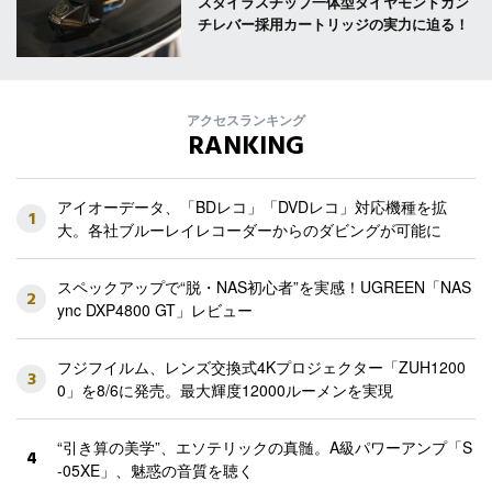
スタイラスチップ一体型ダイヤモンドカン
チレバー採用カートリッジの実力に迫る！
アクセスランキング
RANKING
アイオーデータ、「BDレコ」「DVDレコ」対応機種を拡
1
大。各社ブルーレイレコーダーからのダビングが可能に
スペックアップで“脱・NAS初心者”を実感！UGREEN「NAS
2
ync DXP4800 GT」レビュー
フジフイルム、レンズ交換式4Kプロジェクター「ZUH1200
3
0」を8/6に発売。最大輝度12000ルーメンを実現
“引き算の美学”、エソテリックの真髄。A級パワーアンプ「S
4
-05XE」、魅惑の音質を聴く