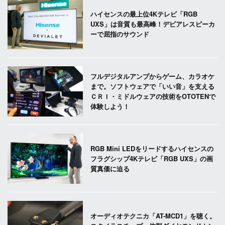
ハイセンスの最上位4Kテレビ「RGB
UXS」は音質も最高峰！デビアレスピーカ
ーで屈指のサウンド
フルデジタルアンプからゲーム、カラオケ
まで。ソフトウェアで「いい音」を支える
ＣＲＩ・ミドルウェアの技術をOTOTENで
体験しよう！
RGB Mini LEDをリードするハイセンスの
フラグシップ4Kテレビ「RGB UXS」の画
質真価に迫る
オーディオテクニカ「AT-MCD1」を聴く。