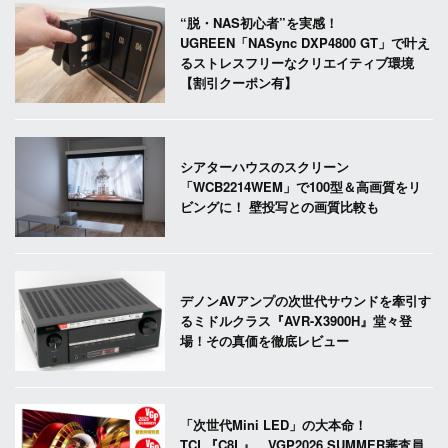
“脱・NAS初心者”を実感！
UGREEN「NASync DXP4800 GT」で叶え
るストレスフリーなクリエイティブ環境
【割引クーポン有】
シアターハウスのスクリーン
「WCB2214WEM」で100型＆高画質をリ
ビングに！ 壁投写との画質比較も
デノンAVアンプの次世代サウンドを牽引す
るミドルクラス『AVR-X3900H』堂々登
場！その真価を徹底レビュー
「次世代Mini LED」の大本命！
TCL『C8L』、VGP2026 SUMMER審査員