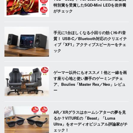
特別賞を受賞したSQD-Mini LEDを岩井喬
がチェック
手元に1台ほしくなる小回りの効くHi-Fi音
質！ USB-C／Bluetooth対応のクリエイテ
ィブ「XF1」アクティブスピーカーをチェ
ック
ゲーマー以外にもオススメ！他と一線を画
す座り心地と使い勝手のゲーミングチェ
ア、Boulies「Master Rex／Neo」レビュ
ー
AR／XRグラスはホームシアターの夢を見
るか？VITUREの「Beast」「Luma
Ultra」をオーディオビジュアル評論家がチ
ェック！