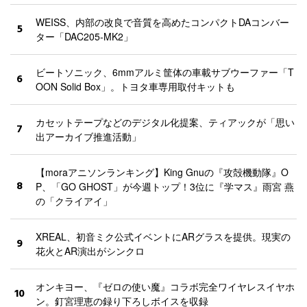
WEISS、内部の改良で音質を高めたコンパクトDAコンバー
5
ター「DAC205-MK2」
ビートソニック、6mmアルミ筐体の車載サブウーファー「T
6
OON Solid Box」。トヨタ車専用取付キットも
カセットテープなどのデジタル化提案、ティアックが「思い
7
出アーカイブ推進活動」
【moraアニソンランキング】King Gnuの『攻殻機動隊』O
8
P、「GO GHOST」が今週トップ！3位に『学マス』雨宮 燕
の「クライアイ」
XREAL、初音ミク公式イベントにARグラスを提供。現実の
9
花火とAR演出がシンクロ
オンキヨー、『ゼロの使い魔』コラボ完全ワイヤレスイヤホ
10
ン。釘宮理恵の録り下ろしボイスを収録