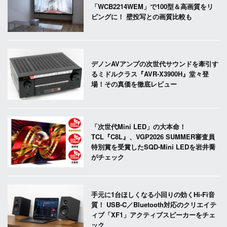
「WCB2214WEM」で100型＆高画質をリ
ビングに！ 壁投写との画質比較も
デノンAVアンプの次世代サウンドを牽引す
るミドルクラス『AVR-X3900H』堂々登
場！その真価を徹底レビュー
「次世代Mini LED」の大本命！
TCL『C8L』、VGP2026 SUMMER審査員
特別賞を受賞したSQD-Mini LEDを岩井喬
がチェック
手元に1台ほしくなる小回りの効くHi-Fi音
質！ USB-C／Bluetooth対応のクリエイテ
ィブ「XF1」アクティブスピーカーをチェ
ック