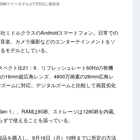
 VI」SIMフリーモデルが7月5日に発売決
社ミドルクラスのAndroidスマートフォン。日常での
や音楽、カメラ撮影などのエンターテインメントをソ
めるモデルとしている。
ペクト比21：9、リフレッシュレート60Hzの有機
の16mm超広角レンズ、4800万画素の26mm広角レ
学ズームに対応。デジタルズームと比較して画質劣化
6 Gen 1」、RAMは8GB、ストレージは128GBを内蔵。
らずで使えることを謳っている。
本製品を購入し、9月16日（月）10時までに所定の方法