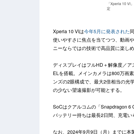
「Xperia 10
定
Xperia 10 VIは
今年5月に発表された
同
使いやすさに焦点を当てつつ、動画
ニーならではの技術で高品質に楽し
ディスプレイはフルHD＋解像度／アス
ELを搭載。メインカメラは800万画素
ンズの2眼構成で、最大2倍相当の光
の少ない望遠撮影が可能とする。
SoCはクアルコムの「Snapdragon 
バッテリー持ちは最長2日間、充電い
なお、2024年9月9日（月）までに