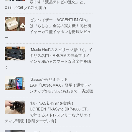
尽くす「液晶テレビの進化」と、
X11L／C8L／C7Lの実力
ゼンハイザー「ACCENTUM Clip」
は『らしさ』全開の実力機！同社初
イヤーカフ型イヤホンを徹底レビュ
ー
“Music First”のスピリッツ息づく。イ
ギリス名門・ARCAMの最新プリメ
インが秘めるスマートな音楽性を聴
く
iBassoからリミテッド
DAP「DX340MAX」登場！通常ライ
ンナップ3モデルとあわせて一斉試聴
“脱・NAS初心者”を実感！
UGREEN「NASync DXP4800 GT」
で叶えるストレスフリーなクリエイ
ティブ環境【割引クーポン有】