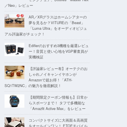
／Neo」レビュー
AR／XRグラスはホームシアターの
夢を見るか？VITUREの「Beast」
「Luma Ultra」をオーディオビジュ
アル評論家がチェック！
Edifierのおすすめ3機種を厳選レビュ
ー！音質と使い心地をVGP審査員が
実機検証
【評論家レビュー有】オーテクのお
しゃれノイキャンイヤホンが
Amazonで超お得！「ATH-
SQ1TW2NC」の魅力を徹底解説！
【期間限定クーポン情報も】日常か
らスポーツまで！ タフで多機能な
「Amazfit Active Max」をレビュー
コンパクトサイズに大画面＆高画質
をオールインワン！ ETOEモバイル