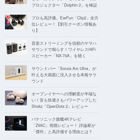
プロジェクター「Dolphin 2」を検証
プロも高評価。EarFun「Clip2」全方
位レビュー！【割引クーポン情報あ
り】
音楽ストリーミングを信頼のヤマハ
サウンドで鳴らす！ワイヤレスHiFi
スピーカー「NX-70A」を聴く
サウンドバー「Sonos Arc Ultra」が
叶える大画面に没入させる本格サラ
ウンド
オープンイヤーへの理解度が半端な
い！音も快適さもパワーアップした
Shokz「OpenDots 2」レビュー
パナソニック旗艦4Kテレビ
「Z95C」視聴レビュー！ 評論家が
「傑作」と高評価する理由とは？