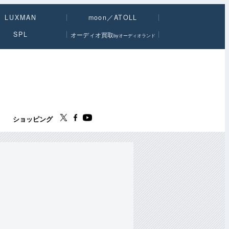
LUXMAN
moon／ATOLL
SPL
オーディオ買取
byオーディオランド
ス
ショッピング