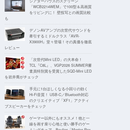
シアターハウスのスクリーン
「WCB2214WEM」で100型＆高画質
をリビングに！ 壁投写との画質比較
も
デノンAVアンプの次世代サウンドを
牽引するミドルクラス『AVR-
X3900H』堂々登場！その真価を徹底
レビュー
「次世代Mini LED」の大本命！
TCL『C8L』、VGP2026 SUMMER審
査員特別賞を受賞したSQD-Mini LED
を岩井喬がチェック
手元に1台ほしくなる小回りの効く
Hi-Fi音質！ USB-C／Bluetooth対応
のクリエイティブ「XF1」アクティ
ブスピーカーをチェック
ゲーマー以外にもオススメ！他と一
線を画す座り心地と使い勝手のゲー
ミングチェア、Boulies「Master Rex