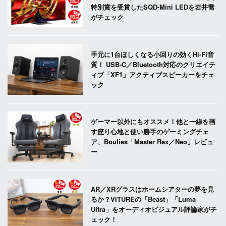
特別賞を受賞したSQD-Mini LEDを岩井喬
がチェック
手元に1台ほしくなる小回りの効くHi-Fi音
質！ USB-C／Bluetooth対応のクリエイテ
ィブ「XF1」アクティブスピーカーをチェ
ック
ゲーマー以外にもオススメ！他と一線を画
す座り心地と使い勝手のゲーミングチェ
ア、Boulies「Master Rex／Neo」レビュ
ー
AR／XRグラスはホームシアターの夢を見
るか？VITUREの「Beast」「Luma
Ultra」をオーディオビジュアル評論家がチ
ェック！