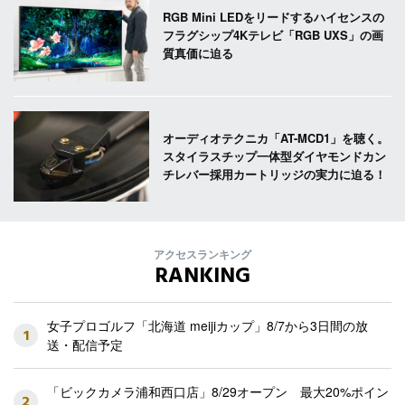
RGB Mini LEDをリードするハイセンスの
フラグシップ4Kテレビ「RGB UXS」の画
質真価に迫る
オーディオテクニカ「AT-MCD1」を聴く。
スタイラスチップ一体型ダイヤモンドカン
チレバー採用カートリッジの実力に迫る！
アクセスランキング
RANKING
女子プロゴルフ「北海道 meijiカップ」8/7から3日間の放
1
送・配信予定
「ビックカメラ浦和西口店」8/29オープン 最大20%ポイン
2