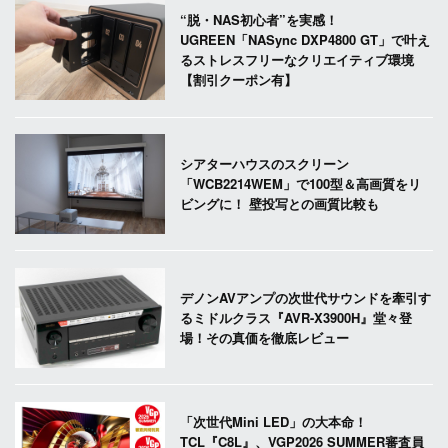
“脱・NAS初心者”を実感！
UGREEN「NASync DXP4800 GT」で叶え
るストレスフリーなクリエイティブ環境
【割引クーポン有】
シアターハウスのスクリーン
「WCB2214WEM」で100型＆高画質をリ
ビングに！ 壁投写との画質比較も
デノンAVアンプの次世代サウンドを牽引す
るミドルクラス『AVR-X3900H』堂々登
場！その真価を徹底レビュー
「次世代Mini LED」の大本命！
TCL『C8L』、VGP2026 SUMMER審査員