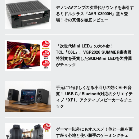
デノンAVアンプの次世代サウンドを牽引す
るミドルクラス『AVR-X3900H』堂々登
場！その真価を徹底レビュー
「次世代Mini LED」の大本命！
TCL『C8L』、VGP2026 SUMMER審査員
特別賞を受賞したSQD-Mini LEDを岩井喬
がチェック
手元に1台ほしくなる小回りの効くHi-Fi音
質！ USB-C／Bluetooth対応のクリエイテ
ィブ「XF1」アクティブスピーカーをチェ
ック
ゲーマー以外にもオススメ！他と一線を画
す座り心地と使い勝手のゲーミングチェ