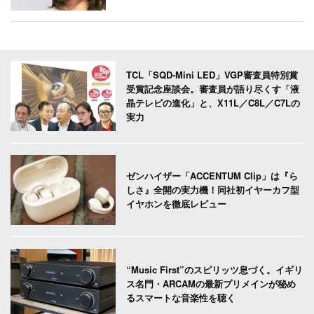
TCL「SQD-Mini LED」VGP審査員特別賞
受賞記念座談会。審査員が語り尽くす「液
晶テレビの進化」と、X11L／C8L／C7Lの
実力
ゼンハイザー「ACCENTUM Clip」は『ら
しさ』全開の実力機！同社初イヤーカフ型
イヤホンを徹底レビュー
“Music First”のスピリッツ息づく。イギリ
ス名門・ARCAMの最新プリメインが秘め
るスマートな音楽性を聴く