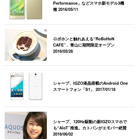
Performance」などスマホ新モデル3機
種
2016/05/11
ロボホンと触れあえる“RoBoHoN
CAFE”、青山に期間限定オープン
2016/05/26
シャープ、IGZO液晶搭載のAndroid One
スマートフォン「S1」
2017/01/18
シャープ、120Hz駆動の新IGZOスマホで
も“AIoT”推進。カトパンがエモパー絶賛
2016/06/02