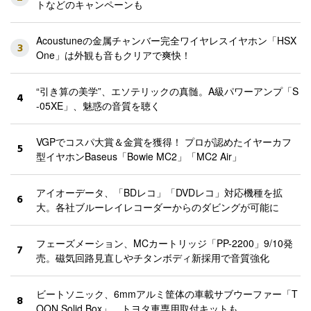
トなどのキャンペーンも
Acoustuneの金属チャンバー完全ワイヤレスイヤホン「HSX
3
One」は外観も音もクリアで爽快！
“引き算の美学”、エソテリックの真髄。A級パワーアンプ「S
4
-05XE」、魅惑の音質を聴く
VGPでコスパ大賞＆金賞を獲得！ プロが認めたイヤーカフ
5
型イヤホンBaseus「Bowie MC2」「MC2 Air」
アイオーデータ、「BDレコ」「DVDレコ」対応機種を拡
6
大。各社ブルーレイレコーダーからのダビングが可能に
フェーズメーション、MCカートリッジ「PP-2200」9/10発
7
売。磁気回路見直しやチタンボディ新採用で音質強化
ビートソニック、6mmアルミ筐体の車載サブウーファー「T
8
OON Solid Box」。トヨタ車専用取付キットも