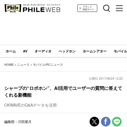
PHILE WEB｜AV/オーディオ/ガジェット
ブランド
特設サイト
ホーム
AV
オーディオ
ヘッドホン
ホームシアター
モバイル
HOME
>
ニュース
>
モバイル/PCニュース
公開日 2017/08/24 13:22
シャープの“ロボホン”、AI活用でユーザーの質問に答えて
くれる新機能
OKWAVEのQ&Aデータを活用
編集部：川田菜月