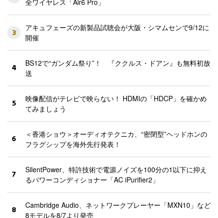
全ワイヤレス「Air6 Pro」
アキュフェーズの新製品試聴会が大阪・シマムセンで9/12に
3
開催
BS12で“ガンダム祭り”！ 『ククルス・ドアン』も無料初放
4
送
映像配信がテレビで映らない！ HDMIの「HDCP」を確かめ
5
てみましょう
＜香港ショウ＞オーディオテクニカ、“密閉型”ヘッドホンの
6
フラグシップを海外先行発表！
SilentPower、特許技術で電源ノイズを100分の1以下に抑え
7
るパワーコンディショナー「AC iPurifier2」
Cambridge Audio、ネットワークプレーヤー「MXN10」など
8
8モデルを8/7より発売