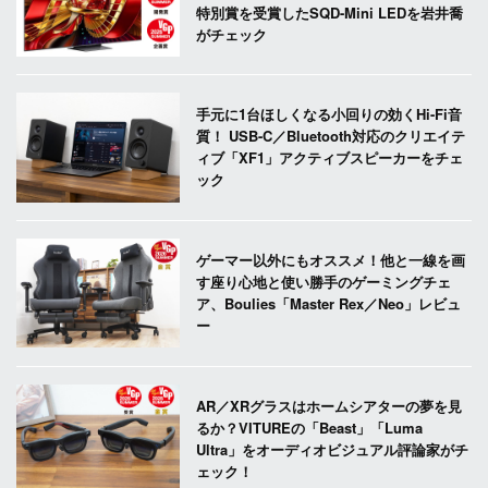
特別賞を受賞したSQD-Mini LEDを岩井喬
がチェック
手元に1台ほしくなる小回りの効くHi-Fi音
質！ USB-C／Bluetooth対応のクリエイテ
ィブ「XF1」アクティブスピーカーをチェ
ック
ゲーマー以外にもオススメ！他と一線を画
す座り心地と使い勝手のゲーミングチェ
ア、Boulies「Master Rex／Neo」レビュ
ー
AR／XRグラスはホームシアターの夢を見
るか？VITUREの「Beast」「Luma
Ultra」をオーディオビジュアル評論家がチ
ェック！