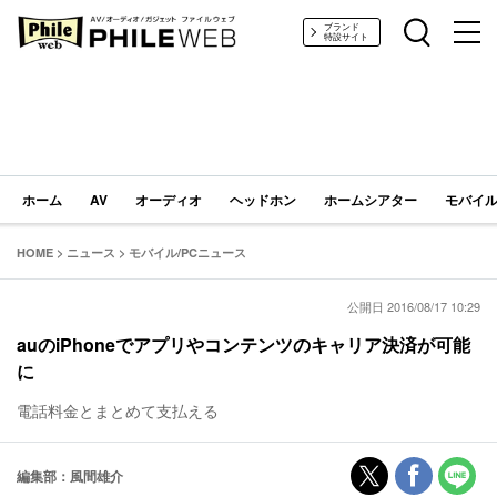
PHILE WEB｜AV/オーディオ/ガジェット
ブランド
特設サイト
ホーム
AV
オーディオ
ヘッドホン
ホームシアター
モバイル
HOME
>
ニュース
>
モバイル/PCニュース
公開日 2016/08/17 10:29
auのiPhoneでアプリやコンテンツのキャリア決済が可能
に
電話料金とまとめて支払える
編集部：風間雄介