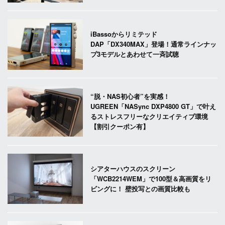
iBassoからリミテッド
DAP「DX340MAX」登場！通常ラインナッ
プ3モデルとあわせて一斉試聴
“脱・NAS初心者”を実感！
UGREEN「NASync DXP4800 GT」で叶え
るストレスフリーなクリエイティブ環境
【割引クーポン有】
シアターハウスのスクリーン
「WCB2214WEM」で100型＆高画質をリ
ビングに！ 壁投写との画質比較も