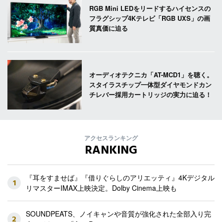
RGB Mini LEDをリードするハイセンスの
フラグシップ4Kテレビ「RGB UXS」の画
質真価に迫る
オーディオテクニカ「AT-MCD1」を聴く。
スタイラスチップ一体型ダイヤモンドカン
チレバー採用カートリッジの実力に迫る！
アクセスランキング
RANKING
『耳をすませば』『借りぐらしのアリエッティ』4Kデジタル
1
リマスターIMAX上映決定。Dolby Cinema上映も
SOUNDPEATS、ノイキャンや音質が強化された全部入り完
2