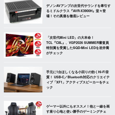
デノンAVアンプの次世代サウンドを牽引す
るミドルクラス『AVR-X3900H』堂々登
場！その真価を徹底レビュー
「次世代Mini LED」の大本命！
TCL『C8L』、VGP2026 SUMMER審査員
特別賞を受賞したSQD-Mini LEDを岩井喬
がチェック
手元に1台ほしくなる小回りの効くHi-Fi音
質！ USB-C／Bluetooth対応のクリエイテ
ィブ「XF1」アクティブスピーカーをチェ
ック
ゲーマー以外にもオススメ！他と一線を画
す座り心地と使い勝手のゲーミングチェ