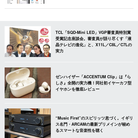
TCL「SQD-Mini LED」VGP審査員特別賞
受賞記念座談会。審査員が語り尽くす「液
晶テレビの進化」と、X11L／C8L／C7Lの
実力
ゼンハイザー「ACCENTUM Clip」は『ら
しさ』全開の実力機！同社初イヤーカフ型
イヤホンを徹底レビュー
“Music First”のスピリッツ息づく。イギリ
ス名門・ARCAMの最新プリメインが秘め
るスマートな音楽性を聴く