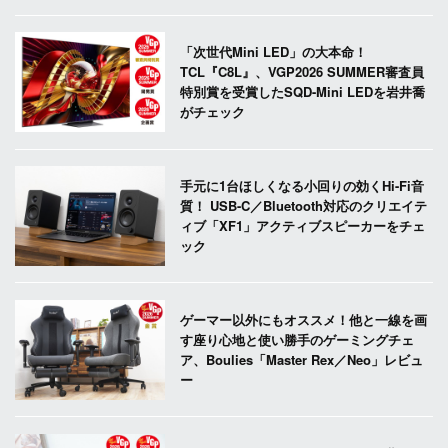
「次世代Mini LED」の大本命！
TCL『C8L』、VGP2026 SUMMER審査員
特別賞を受賞したSQD-Mini LEDを岩井喬
がチェック
手元に1台ほしくなる小回りの効くHi-Fi音
質！ USB-C／Bluetooth対応のクリエイテ
ィブ「XF1」アクティブスピーカーをチェ
ック
ゲーマー以外にもオススメ！他と一線を画
す座り心地と使い勝手のゲーミングチェ
ア、Boulies「Master Rex／Neo」レビュ
ー