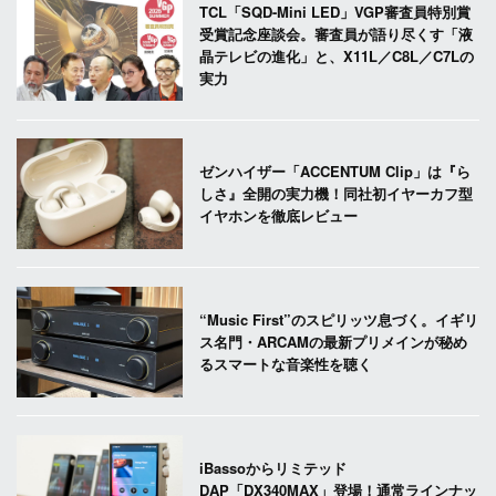
TCL「SQD-Mini LED」VGP審査員特別賞
受賞記念座談会。審査員が語り尽くす「液
晶テレビの進化」と、X11L／C8L／C7Lの
実力
ゼンハイザー「ACCENTUM Clip」は『ら
しさ』全開の実力機！同社初イヤーカフ型
イヤホンを徹底レビュー
“Music First”のスピリッツ息づく。イギリ
ス名門・ARCAMの最新プリメインが秘め
るスマートな音楽性を聴く
iBassoからリミテッド
DAP「DX340MAX」登場！通常ラインナッ