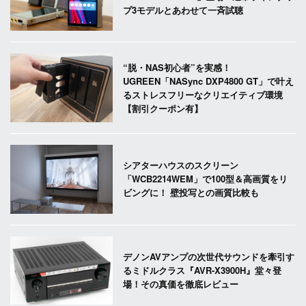
プ3モデルとあわせて一斉試聴
“脱・NAS初心者”を実感！
UGREEN「NASync DXP4800 GT」で叶え
るストレスフリーなクリエイティブ環境
【割引クーポン有】
シアターハウスのスクリーン
「WCB2214WEM」で100型＆高画質をリ
ビングに！ 壁投写との画質比較も
デノンAVアンプの次世代サウンドを牽引す
るミドルクラス『AVR-X3900H』堂々登
場！その真価を徹底レビュー