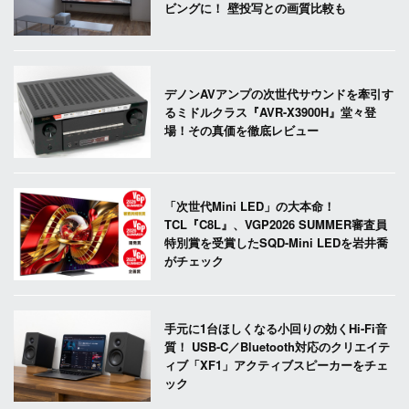
ビングに！ 壁投写との画質比較も
デノンAVアンプの次世代サウンドを牽引す
るミドルクラス『AVR-X3900H』堂々登
場！その真価を徹底レビュー
「次世代Mini LED」の大本命！
TCL『C8L』、VGP2026 SUMMER審査員
特別賞を受賞したSQD-Mini LEDを岩井喬
がチェック
手元に1台ほしくなる小回りの効くHi-Fi音
質！ USB-C／Bluetooth対応のクリエイテ
ィブ「XF1」アクティブスピーカーをチェ
ック