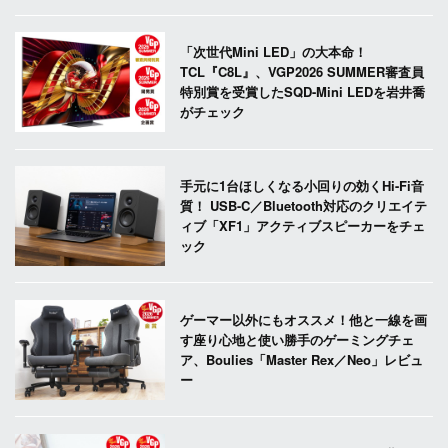
「次世代Mini LED」の大本命！
TCL『C8L』、VGP2026 SUMMER審査員
特別賞を受賞したSQD-Mini LEDを岩井喬
がチェック
手元に1台ほしくなる小回りの効くHi-Fi音
質！ USB-C／Bluetooth対応のクリエイテ
ィブ「XF1」アクティブスピーカーをチェ
ック
ゲーマー以外にもオススメ！他と一線を画
す座り心地と使い勝手のゲーミングチェ
ア、Boulies「Master Rex／Neo」レビュ
ー