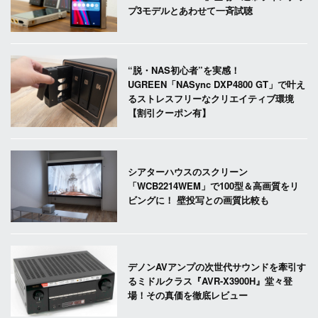
プ3モデルとあわせて一斉試聴
“脱・NAS初心者”を実感！
UGREEN「NASync DXP4800 GT」で叶え
るストレスフリーなクリエイティブ環境
【割引クーポン有】
シアターハウスのスクリーン
「WCB2214WEM」で100型＆高画質をリ
ビングに！ 壁投写との画質比較も
デノンAVアンプの次世代サウンドを牽引す
るミドルクラス『AVR-X3900H』堂々登
場！その真価を徹底レビュー