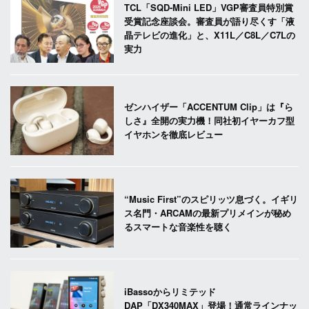
TCL「SQD-Mini LED」VGP審査員特別賞
受賞記念座談会。審査員が語り尽くす「液
晶テレビの進化」と、X11L／C8L／C7Lの
実力
ゼンハイザー「ACCENTUM Clip」は『ら
しさ』全開の実力機！同社初イヤーカフ型
イヤホンを徹底レビュー
“Music First”のスピリッツ息づく。イギリ
ス名門・ARCAMの最新プリメインが秘め
るスマートな音楽性を聴く
iBassoからリミテッド
DAP「DX340MAX」登場！通常ラインナッ