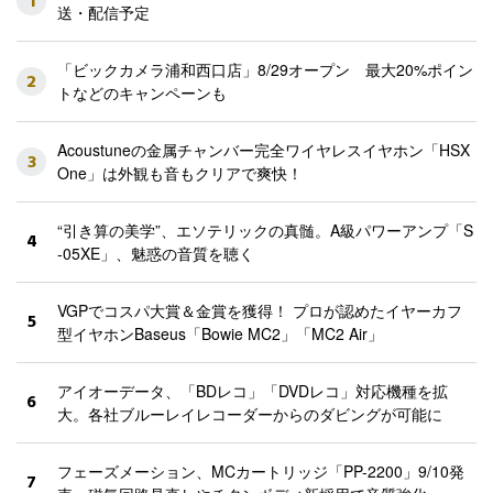
1
送・配信予定
「ビックカメラ浦和西口店」8/29オープン 最大20%ポイン
2
トなどのキャンペーンも
Acoustuneの金属チャンバー完全ワイヤレスイヤホン「HSX
3
One」は外観も音もクリアで爽快！
“引き算の美学”、エソテリックの真髄。A級パワーアンプ「S
4
-05XE」、魅惑の音質を聴く
VGPでコスパ大賞＆金賞を獲得！ プロが認めたイヤーカフ
5
型イヤホンBaseus「Bowie MC2」「MC2 Air」
アイオーデータ、「BDレコ」「DVDレコ」対応機種を拡
6
大。各社ブルーレイレコーダーからのダビングが可能に
フェーズメーション、MCカートリッジ「PP-2200」9/10発
7