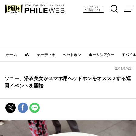
PHILE WEB｜AV/オーディオ/ガジェット
ブランド
特設サイト
ホーム
AV
オーディオ
ヘッドホン
ホームシアター
モバイル
2011/07/22
ソニー、浴衣美女がスマホ用ヘッドホンをオススメする巡
回イベントを開始