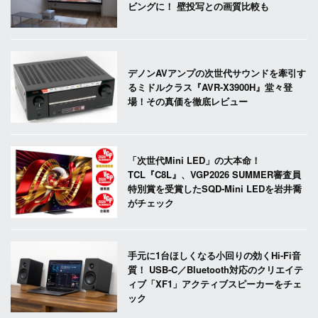
ビングに！ 壁投写との画質比較も
デノンAVアンプの次世代サウンドを牽引す
るミドルクラス『AVR-X3900H』堂々登
場！その真価を徹底レビュー
「次世代Mini LED」の大本命！
TCL『C8L』、VGP2026 SUMMER審査員
特別賞を受賞したSQD-Mini LEDを岩井喬
がチェック
手元に1台ほしくなる小回りの効くHi-Fi音
質！ USB-C／Bluetooth対応のクリエイテ
ィブ「XF1」アクティブスピーカーをチェ
ック