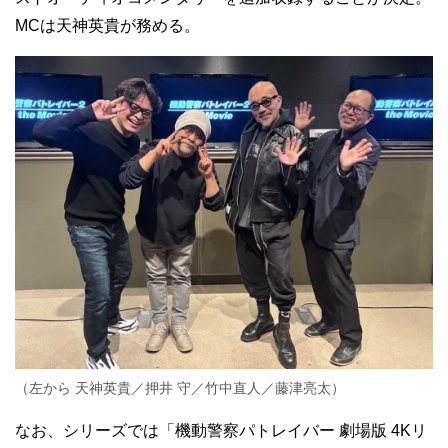
MCは天神英貴が務める。
（左から 天神英貴／押井 守／竹中直人／藤津亮太）
なお、シリーズでは「機動警察パトレイバー 劇場版 4Kリ