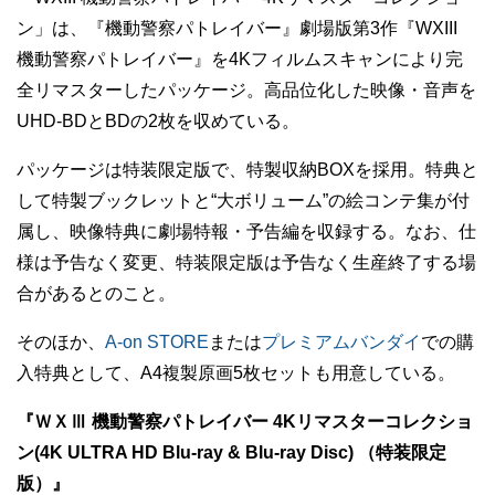
ン」は、『機動警察パトレイバー』劇場版第3作『WXIII
機動警察パトレイバー』を4Kフィルムスキャンにより完
全リマスターしたパッケージ。高品位化した映像・音声を
UHD-BDとBDの2枚を収めている。
パッケージは特装限定版で、特製収納BOXを採用。特典と
して特製ブックレットと“大ボリューム”の絵コンテ集が付
属し、映像特典に劇場特報・予告編を収録する。なお、仕
様は予告なく変更、特装限定版は予告なく生産終了する場
合があるとのこと。
そのほか、
A-on STORE
または
プレミアムバンダイ
での購
入特典として、A4複製原画5枚セットも用意している。
『ＷＸⅢ 機動警察パトレイバー 4Kリマスターコレクショ
ン(4K ULTRA HD Blu-ray & Blu-ray Disc) （特装限定
版）』