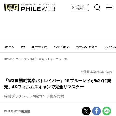
PHILE WEB｜AV/オーディオ/ガジェット
ブランド
特設サイト
ホーム
AV
オーディオ
ヘッドホン
ホームシアター
モバイル
HOME
>
ニュース
>
ホビー＆カルチャーニュース
公開日 2026/01/27 12:55
『WXIII 機動警察パトレイバー』4Kブルーレイが5/27に発
売。4Kフィルムスキャンで完全リマスター
特製ブックレット&絵コンテ集が付属
PHILE WEB編集部