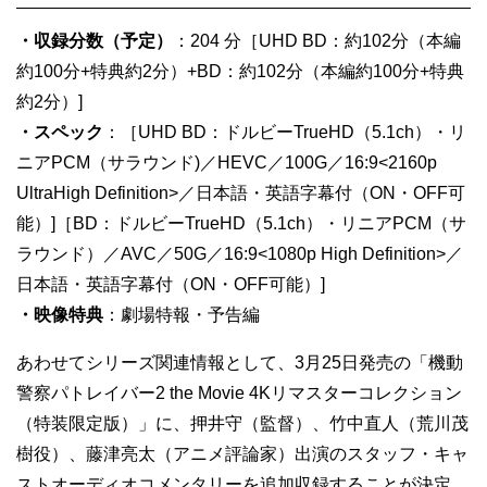
・収録分数（予定）
：204 分［UHD BD：約102分（本編
約100分+特典約2分）+BD：約102分（本編約100分+特典
約2分）]
・スペック
：［UHD BD：ドルビーTrueHD（5.1ch）・リ
ニアPCM（サラウンド)／HEVC／100G／16:9<2160p
UltraHigh Definition>／日本語・英語字幕付（ON・OFF可
能）]［BD：ドルビーTrueHD（5.1ch）・リニアPCM（サ
ラウンド）／AVC／50G／16:9<1080p High Definition>／
日本語・英語字幕付（ON・OFF可能）]
・映像特典
：劇場特報・予告編
あわせてシリーズ関連情報として、3月25日発売の「機動
警察パトレイバー2 the Movie 4Kリマスターコレクション
（特装限定版）」に、押井守（監督）、竹中直人（荒川茂
樹役）、藤津亮太（アニメ評論家）出演のスタッフ・キャ
ストオーディオコメンタリーを追加収録することが決定。