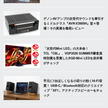
デノンAVアンプの次世代サウンドを牽引す
るミドルクラス『AVR-X3900H』堂々登
場！その真価を徹底レビュー
「次世代Mini LED」の大本命！
TCL『C8L』、VGP2026 SUMMER審査員
特別賞を受賞したSQD-Mini LEDを岩井喬
がチェック
手元に1台ほしくなる小回りの効くHi-Fi音
質！ USB-C／Bluetooth対応のクリエイテ
ィブ「XF1」アクティブスピーカーをチェ
ック