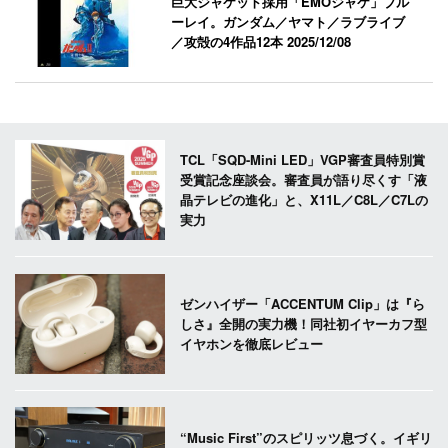
巨大ジャケット採用「EMOジャケ」ブル
ーレイ。ガンダム／ヤマト／ラブライブ
／攻殻の4作品12本
2025/12/08
TCL「SQD-Mini LED」VGP審査員特別賞
受賞記念座談会。審査員が語り尽くす「液
晶テレビの進化」と、X11L／C8L／C7Lの
実力
ゼンハイザー「ACCENTUM Clip」は『ら
しさ』全開の実力機！同社初イヤーカフ型
イヤホンを徹底レビュー
“Music First”のスピリッツ息づく。イギリ