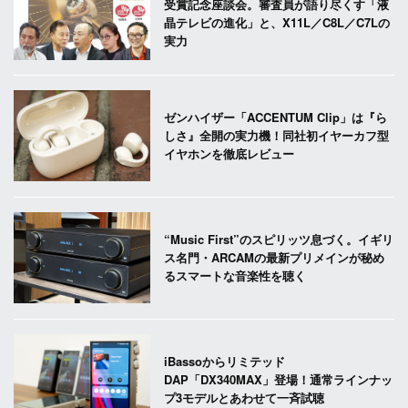
受賞記念座談会。審査員が語り尽くす「液
晶テレビの進化」と、X11L／C8L／C7Lの
実力
ゼンハイザー「ACCENTUM Clip」は『ら
しさ』全開の実力機！同社初イヤーカフ型
イヤホンを徹底レビュー
“Music First”のスピリッツ息づく。イギリ
ス名門・ARCAMの最新プリメインが秘め
るスマートな音楽性を聴く
iBassoからリミテッド
DAP「DX340MAX」登場！通常ラインナッ
プ3モデルとあわせて一斉試聴