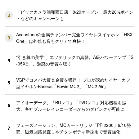
「ビックカメラ浦和西口店」8/29オープン 最大20%ポイン
2
トなどのキャンペーンも
Acoustuneの金属チャンバー完全ワイヤレスイヤホン「HSX
3
One」は外観も音もクリアで爽快！
“引き算の美学”、エソテリックの真髄。A級パワーアンプ「S
4
-05XE」、魅惑の音質を聴く
VGPでコスパ大賞＆金賞を獲得！ プロが認めたイヤーカフ
5
型イヤホンBaseus「Bowie MC2」「MC2 Air」
アイオーデータ、「BDレコ」「DVDレコ」対応機種を拡
6
大。各社ブルーレイレコーダーからのダビングが可能に
フェーズメーション、MCカートリッジ「PP-2200」9/10発
7
売。磁気回路見直しやチタンボディ新採用で音質強化