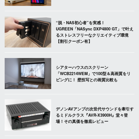
“脱・NAS初心者”を実感！
UGREEN「NASync DXP4800 GT」で叶え
るストレスフリーなクリエイティブ環境
【割引クーポン有】
シアターハウスのスクリーン
「WCB2214WEM」で100型＆高画質をリ
ビングに！ 壁投写との画質比較も
デノンAVアンプの次世代サウンドを牽引す
るミドルクラス『AVR-X3900H』堂々登
場！その真価を徹底レビュー