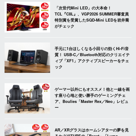
「次世代Mini LED」の大本命！
TCL『C8L』、VGP2026 SUMMER審査員
特別賞を受賞したSQD-Mini LEDを岩井喬
がチェック
手元に1台ほしくなる小回りの効くHi-Fi音
質！ USB-C／Bluetooth対応のクリエイテ
ィブ「XF1」アクティブスピーカーをチェ
ック
ゲーマー以外にもオススメ！他と一線を画
す座り心地と使い勝手のゲーミングチェ
ア、Boulies「Master Rex／Neo」レビュ
ー
AR／XRグラスはホームシアターの夢を見
るか？VITUREの「Beast」「Luma