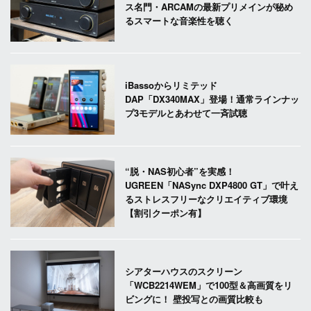
ス名門・ARCAMの最新プリメインが秘め
るスマートな音楽性を聴く
iBassoからリミテッド
DAP「DX340MAX」登場！通常ラインナッ
プ3モデルとあわせて一斉試聴
“脱・NAS初心者”を実感！
UGREEN「NASync DXP4800 GT」で叶え
るストレスフリーなクリエイティブ環境
【割引クーポン有】
シアターハウスのスクリーン
「WCB2214WEM」で100型＆高画質をリ
ビングに！ 壁投写との画質比較も