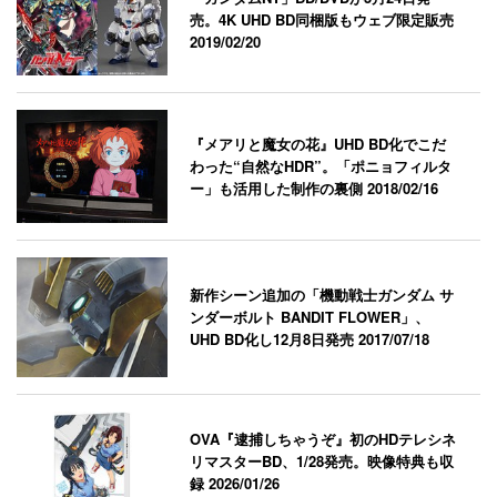
売。4K UHD BD同梱版もウェブ限定販売
2019/02/20
『メアリと魔女の花』UHD BD化でこだ
わった“自然なHDR”。「ポニョフィルタ
ー」も活用した制作の裏側
2018/02/16
新作シーン追加の「機動戦士ガンダム サ
ンダーボルト BANDIT FLOWER」、
UHD BD化し12月8日発売
2017/07/18
OVA『逮捕しちゃうぞ』初のHDテレシネ
リマスターBD、1/28発売。映像特典も収
録
2026/01/26