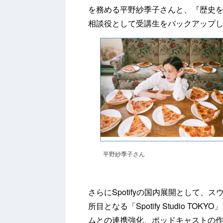
を務める平野紗季子さんと、『歴史
相談役として受講生をバックアップ
平野紗季子さん
さらにSpotifyの国内展開として
所目となる「Spotify Studio 
ムとの連携強化、ポッドキャストの作成