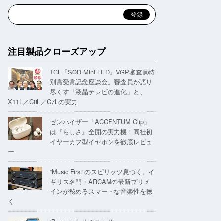
注目製品クローズアップ
TCL「SQD-Mini LED」VGP審査員特
別賞受賞記念座談会。審査員が語り
尽くす「液晶テレビの進化」と、
X11L／C8L／C7Lの実力
ゼンハイザー「ACCENTUM Clip」
は『らしさ』全開の実力機！同社初
イヤーカフ型イヤホンを徹底レビュ
ー
“Music First”のスピリッツ息づく。イ
ギリス名門・ARCAMの最新プリメ
インが秘めるスマートな音楽性を聴
く