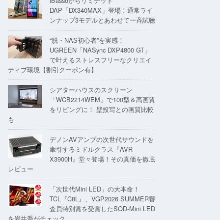
iBassoからリミテッド
DAP「DX340MAX」登場！通常ライ
ンナップ3モデルとあわせて一斉試聴
“脱・NAS初心者”を実感！
UGREEN「NASync DXP4800 GT」
で叶えるストレスフリーなクリエイ
ティブ環境【割引クーポン有】
シアターハウスのスクリーン
「WCB2214WEM」で100型＆高画質
をリビングに！ 壁投写との画質比較
も
デノンAVアンプの次世代サウンドを
牽引するミドルクラス『AVR-
X3900H』堂々登場！その真価を徹底
レビュー
「次世代Mini LED」の大本命！
TCL『C8L』、VGP2026 SUMMER審
査員特別賞を受賞したSQD-Mini LED
を岩井喬がチェック