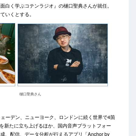
を面白く学ぶコテンラジオ』の樋口聖典さんが就任。
していくとする。
樋口聖典さん
、スウェーデン、ニューヨーク、ロンドンに続く世界で4箇
TOKYO」を新たに立ち上げるほか、国内音声プラットフォー
、配信、データ分析が行えるアプリ「Anchor by