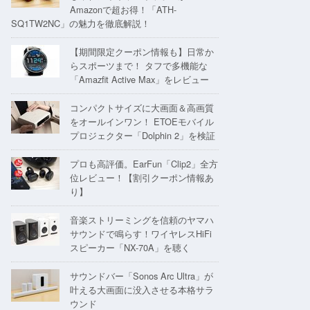
Amazonで超お得！「ATH-
SQ1TW2NC」の魅力を徹底解説！
【期間限定クーポン情報も】日常か
らスポーツまで！ タフで多機能な
「Amazfit Active Max」をレビュー
コンパクトサイズに大画面＆高画質
をオールインワン！ ETOEモバイル
プロジェクター「Dolphin 2」を検証
プロも高評価。EarFun「Clip2」全方
位レビュー！【割引クーポン情報あ
り】
音楽ストリーミングを信頼のヤマハ
サウンドで鳴らす！ワイヤレスHiFi
スピーカー「NX-70A」を聴く
サウンドバー「Sonos Arc Ultra」が
叶える大画面に没入させる本格サラ
ウンド