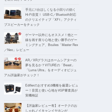
手元に1台ほしくなる小回りの効く
Hi-Fi音質！ USB-C／Bluetooth対応
のクリエイティブ「XF1」アクティ
ブスピーカーをチェック
ゲーマー以外にもオススメ！他と一
線を画す座り心地と使い勝手のゲー
ミングチェア、Boulies「Master Rex
／Neo」レビュー
AR／XRグラスはホームシアターの
夢を見るか？VITUREの「Beast」
「Luma Ultra」をオーディオビジュ
アル評論家がチェック！
Edifierのおすすめ3機種を厳選レビュ
ー！音質と使い心地をVGP審査員が
実機検証
【評論家レビュー有】オーテクのお
しゃれノイキャンイヤホンが