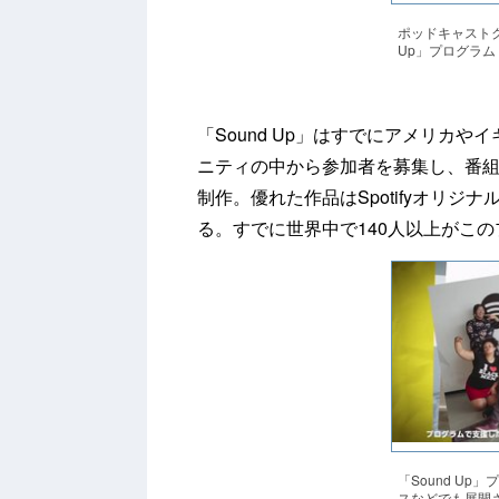
ポッドキャストク
Up」プログラム
「Sound Up」はすでにアメリカ
ニティの中から参加者を募集し、番
制作。優れた作品はSpotifyオリ
る。すでに世界中で140人以上がこ
「Sound U
スなどでも展開