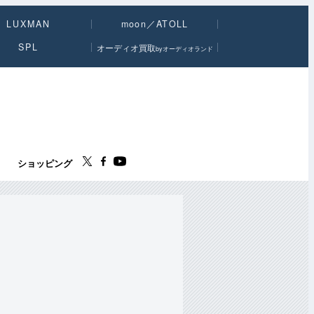
LUXMAN
moon／ATOLL
SPL
オーディオ買取
byオーディオランド
ス
ショッピング