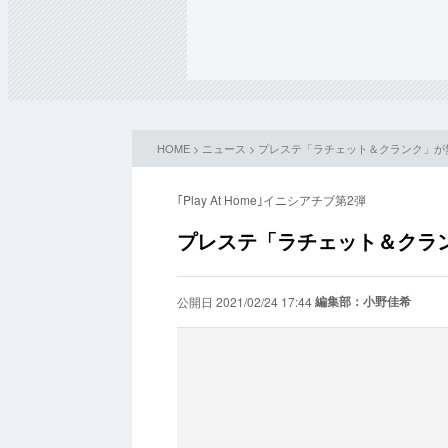
HOME
>
ニュース
> プレステ「ラチェット＆クランク」が無料
｢Play At Home｣イニシアチブ第2弾
プレステ「ラチェット＆クランク
編集部：小野佳希
公開日 2021/02/24 17:44