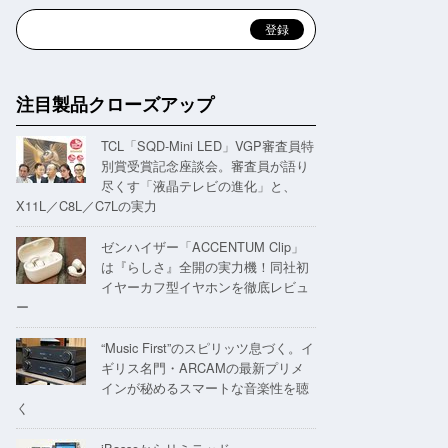
注目製品クローズアップ
TCL「SQD-Mini LED」VGP審査員特
別賞受賞記念座談会。審査員が語り
尽くす「液晶テレビの進化」と、
X11L／C8L／C7Lの実力
ゼンハイザー「ACCENTUM Clip」
は『らしさ』全開の実力機！同社初
イヤーカフ型イヤホンを徹底レビュ
ー
“Music First”のスピリッツ息づく。イ
ギリス名門・ARCAMの最新プリメ
インが秘めるスマートな音楽性を聴
く