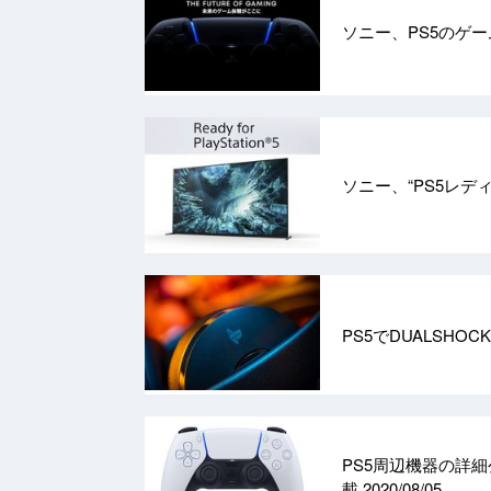
ソニー、PS5のゲ
ソニー、“PS5レデ
PS5でDUALSHO
PS5周辺機器の詳細
載
2020/08/05