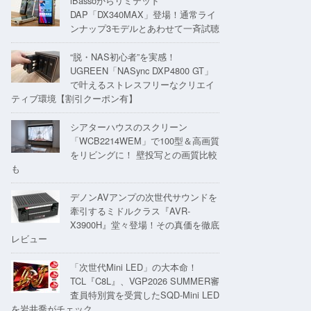
iBassoからリミテッド
DAP「DX340MAX」登場！通常ライ
ンナップ3モデルとあわせて一斉試聴
“脱・NAS初心者”を実感！
UGREEN「NASync DXP4800 GT」
で叶えるストレスフリーなクリエイ
ティブ環境【割引クーポン有】
シアターハウスのスクリーン
「WCB2214WEM」で100型＆高画質
をリビングに！ 壁投写との画質比較
も
デノンAVアンプの次世代サウンドを
牽引するミドルクラス『AVR-
X3900H』堂々登場！その真価を徹底
レビュー
「次世代Mini LED」の大本命！
TCL『C8L』、VGP2026 SUMMER審
査員特別賞を受賞したSQD-Mini LED
を岩井喬がチェック