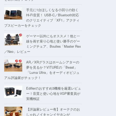
手元に1台ほしくなる小回りの効く
Hi-Fi音質！ USB-C／Bluetooth対応
のクリエイティブ「XF1」アクティ
ブスピーカーをチェック
ゲーマー以外にもオススメ！他と一
線を画す座り心地と使い勝手のゲー
ミングチェア、Boulies「Master Rex
／Neo」レビュー
AR／XRグラスはホームシアターの
夢を見るか？VITUREの「Beast」
「Luma Ultra」をオーディオビジュ
アル評論家がチェック！
Edifierのおすすめ3機種を厳選レビュ
ー！音質と使い心地をVGP審査員が
実機検証
【評論家レビュー有】オーテクのお
しゃれノイキャンイヤホンが