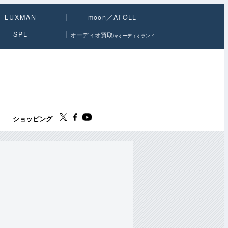
LUXMAN
moon／ATOLL
SPL
オーディオ買取
byオーディオランド
ス
ショッピング