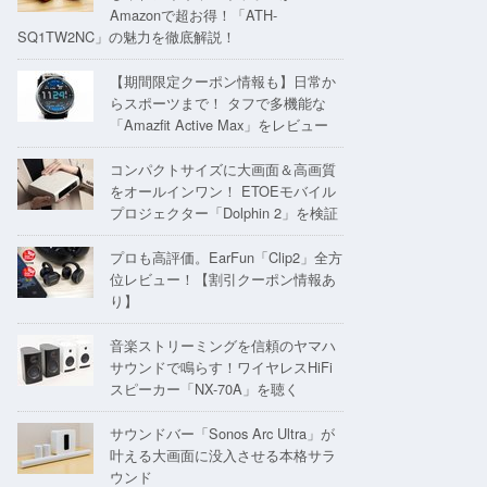
Amazonで超お得！「ATH-
SQ1TW2NC」の魅力を徹底解説！
【期間限定クーポン情報も】日常か
らスポーツまで！ タフで多機能な
「Amazfit Active Max」をレビュー
コンパクトサイズに大画面＆高画質
をオールインワン！ ETOEモバイル
プロジェクター「Dolphin 2」を検証
プロも高評価。EarFun「Clip2」全方
位レビュー！【割引クーポン情報あ
り】
音楽ストリーミングを信頼のヤマハ
サウンドで鳴らす！ワイヤレスHiFi
スピーカー「NX-70A」を聴く
サウンドバー「Sonos Arc Ultra」が
叶える大画面に没入させる本格サラ
ウンド