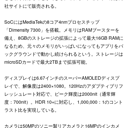
社サイトにて販売される。
SoCにはMediaTekの8コア4nmプロセスチップ
「Dimensity 7300」を搭載。メモリはRAMブースターを
備え、8GBのストレージの拡張によって最大16GB RAMに
なるため、元々のメモリがいっぱいになってもアプリをバ
ックグラウンドで動かし続けられるという。ストレージは
microSDカードで最大2TBまで拡張可能。
ディスプレイは6.67インチのスーパーAMOLEDディスプ
レイで、解像度は2400×1080。120Hzのアダプティブリフ
レッシュレート対応で、ピーク輝度は2000nit（通常輝
度：700nit）。HDR 10+に対応し、1,000,000：1のコント
ラスト比を実現している。
カメラは50MPのソニー製リアカメラと16MPのインカメ