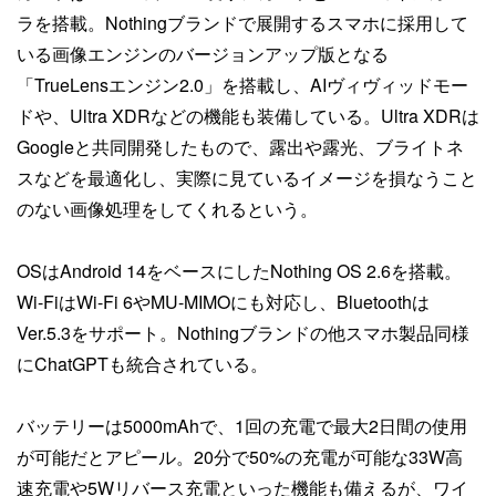
ラを搭載。Nothingブランドで展開するスマホに採用して
いる画像エンジンのバージョンアップ版となる
「TrueLensエンジン2.0」を搭載し、AIヴィヴィッドモー
ドや、Ultra XDRなどの機能も装備している。Ultra XDRは
Googleと共同開発したもので、露出や露光、ブライトネ
スなどを最適化し、実際に見ているイメージを損なうこと
のない画像処理をしてくれるという。
OSはAndroid 14をベースにしたNothing OS 2.6を搭載。
Wi-FiはWi-Fi 6やMU-MIMOにも対応し、Bluetoothは
Ver.5.3をサポート。Nothingブランドの他スマホ製品同様
にChatGPTも統合されている。
バッテリーは5000mAhで、1回の充電で最大2日間の使用
が可能だとアピール。20分で50%の充電が可能な33W高
速充電や5Wリバース充電といった機能も備えるが、ワイ