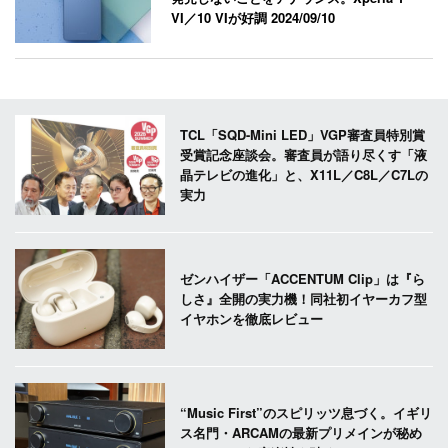
VI／10 VIが好調
2024/09/10
TCL「SQD-Mini LED」VGP審査員特別賞
受賞記念座談会。審査員が語り尽くす「液
晶テレビの進化」と、X11L／C8L／C7Lの
実力
ゼンハイザー「ACCENTUM Clip」は『ら
しさ』全開の実力機！同社初イヤーカフ型
イヤホンを徹底レビュー
“Music First”のスピリッツ息づく。イギリ
ス名門・ARCAMの最新プリメインが秘め