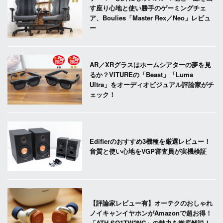
す座り心地と使い勝手のゲーミングチェ
ア、Boulies「Master Rex／Neo」レビュ
ー
AR／XRグラスはホームシアターの夢を見
るか？VITUREの「Beast」「Luma
Ultra」をオーディオビジュアル評論家がチ
ェック！
Edifierのおすすめ3機種を厳選レビュー！
音質と使い心地をVGP審査員が実機検証
【評論家レビュー有】オーテクのおしゃれ
ノイキャンイヤホンがAmazonで超お得！
「ATH-SQ1TW2NC」の魅力を徹底解説！