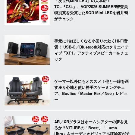
「次世代Mini LED」の大本命！
TCL『C8L』、VGP2026 SUMMER審査員
特別賞を受賞したSQD-Mini LEDを岩井喬
がチェック
手元に1台ほしくなる小回りの効くHi-Fi音
質！ USB-C／Bluetooth対応のクリエイテ
ィブ「XF1」アクティブスピーカーをチェ
ック
ゲーマー以外にもオススメ！他と一線を画
す座り心地と使い勝手のゲーミングチェ
ア、Boulies「Master Rex／Neo」レビュ
ー
AR／XRグラスはホームシアターの夢を見
るか？VITUREの「Beast」「Luma
Ultra」をオーディオビジュアル評論家がチ