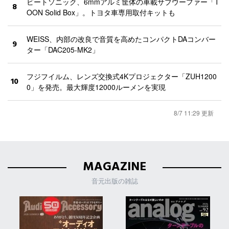
ビートソニック、6mmアルミ筐体の車載サブウーファー「T
8
OON Solid Box」。トヨタ車専用取付キットも
WEISS、内部の改良で音質を高めたコンパクトDAコンバー
9
ター「DAC205-MK2」
フジフイルム、レンズ交換式4Kプロジェクター「ZUH1200
10
0」を発売。最大輝度12000ルーメンを実現
8/7 11:29 更新
MAGAZINE
音元出版の雑誌