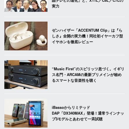
晶テレビの進化」と、X11L／C8L／C7Lの
実力
ゼンハイザー「ACCENTUM Clip」は『ら
しさ』全開の実力機！同社初イヤーカフ型
イヤホンを徹底レビュー
“Music First”のスピリッツ息づく。イギリ
ス名門・ARCAMの最新プリメインが秘め
るスマートな音楽性を聴く
iBassoからリミテッド
DAP「DX340MAX」登場！通常ラインナッ
プ3モデルとあわせて一斉試聴