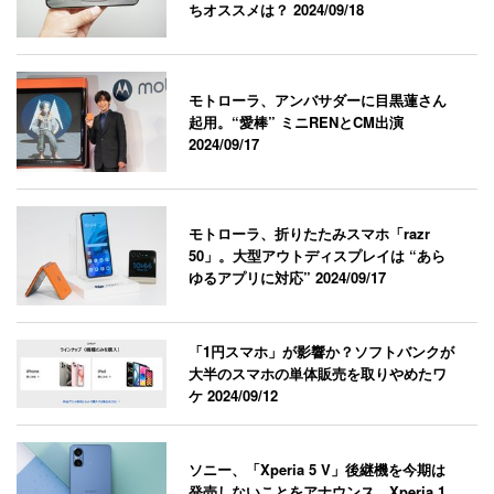
ちオススメは？
2024/09/18
モトローラ、アンバサダーに目黒蓮さん
起用。“愛棒” ミニRENとCM出演
2024/09/17
モトローラ、折りたたみスマホ「razr
50」。大型アウトディスプレイは “あら
ゆるアプリに対応”
2024/09/17
「1円スマホ」が影響か？ソフトバンクが
大半のスマホの単体販売を取りやめたワ
ケ
2024/09/12
ソニー、「Xperia 5 V」後継機を今期は
発売しないことをアナウンス。Xperia 1