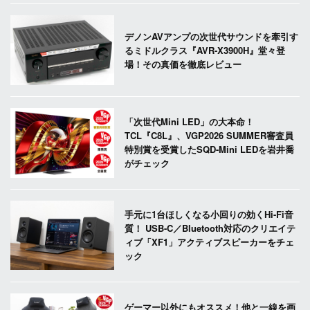
デノンAVアンプの次世代サウンドを牽引す
るミドルクラス『AVR-X3900H』堂々登
場！その真価を徹底レビュー
「次世代Mini LED」の大本命！
TCL『C8L』、VGP2026 SUMMER審査員
特別賞を受賞したSQD-Mini LEDを岩井喬
がチェック
手元に1台ほしくなる小回りの効くHi-Fi音
質！ USB-C／Bluetooth対応のクリエイテ
ィブ「XF1」アクティブスピーカーをチェ
ック
ゲーマー以外にもオススメ！他と一線を画