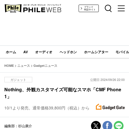
PHILE WEB｜AV/オーディオ/ガジェット
ブランド
特設サイト
ホーム
AV
オーディオ
ヘッドホン
ホームシアター
モバイル
HOME
>
ニュース
>
Gadgetニュース
ガジェット
公開日 2024/09/26 22:00
Nothing、外観カスタマイズ可能なスマホ「CMF Phone
1」
10/1より発売。通常価格39,800円（税込）から
編集部：杉山康介