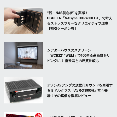
“脱・NAS初心者”を実感！
UGREEN「NASync DXP4800 GT」で叶え
るストレスフリーなクリエイティブ環境
【割引クーポン有】
シアターハウスのスクリーン
「WCB2214WEM」で100型＆高画質をリ
ビングに！ 壁投写との画質比較も
デノンAVアンプの次世代サウンドを牽引す
るミドルクラス『AVR-X3900H』堂々登
場！その真価を徹底レビュー