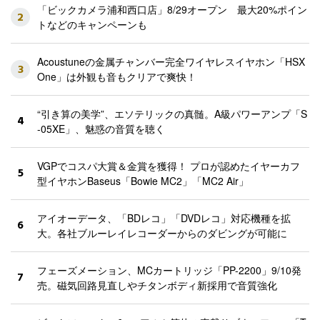
「ビックカメラ浦和西口店」8/29オープン 最大20%ポイン
2
トなどのキャンペーンも
Acoustuneの金属チャンバー完全ワイヤレスイヤホン「HSX
3
One」は外観も音もクリアで爽快！
“引き算の美学”、エソテリックの真髄。A級パワーアンプ「S
4
-05XE」、魅惑の音質を聴く
VGPでコスパ大賞＆金賞を獲得！ プロが認めたイヤーカフ
5
型イヤホンBaseus「Bowie MC2」「MC2 Air」
アイオーデータ、「BDレコ」「DVDレコ」対応機種を拡
6
大。各社ブルーレイレコーダーからのダビングが可能に
フェーズメーション、MCカートリッジ「PP-2200」9/10発
7
売。磁気回路見直しやチタンボディ新採用で音質強化