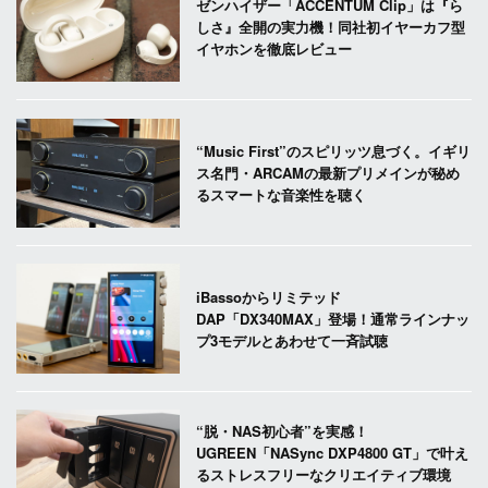
ゼンハイザー「ACCENTUM Clip」は『ら
しさ』全開の実力機！同社初イヤーカフ型
イヤホンを徹底レビュー
“Music First”のスピリッツ息づく。イギリ
ス名門・ARCAMの最新プリメインが秘め
るスマートな音楽性を聴く
iBassoからリミテッド
DAP「DX340MAX」登場！通常ラインナッ
プ3モデルとあわせて一斉試聴
“脱・NAS初心者”を実感！
UGREEN「NASync DXP4800 GT」で叶え
るストレスフリーなクリエイティブ環境