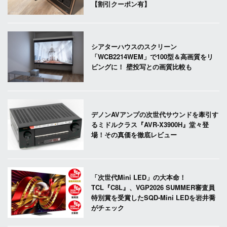
【割引クーポン有】
シアターハウスのスクリーン
「WCB2214WEM」で100型＆高画質をリ
ビングに！ 壁投写との画質比較も
デノンAVアンプの次世代サウンドを牽引す
るミドルクラス『AVR-X3900H』堂々登
場！その真価を徹底レビュー
「次世代Mini LED」の大本命！
TCL『C8L』、VGP2026 SUMMER審査員
特別賞を受賞したSQD-Mini LEDを岩井喬
がチェック