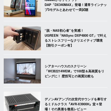
DAP「DX340MAX」登場！通常ラインナッ
プ3モデルとあわせて一斉試聴
“脱・NAS初心者”を実感！
UGREEN「NASync DXP4800 GT」で叶え
るストレスフリーなクリエイティブ環境
【割引クーポン有】
シアターハウスのスクリーン
「WCB2214WEM」で100型＆高画質をリ
ビングに！ 壁投写との画質比較も
デノンAVアンプの次世代サウンドを牽引す
るミドルクラス『AVR-X3900H』堂々登
場！その真価を徹底レビュー