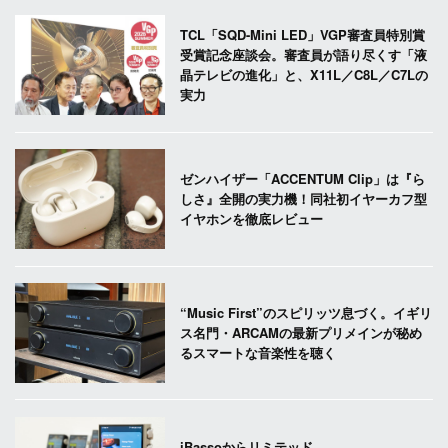
TCL「SQD-Mini LED」VGP審査員特別賞
受賞記念座談会。審査員が語り尽くす「液
晶テレビの進化」と、X11L／C8L／C7Lの
実力
ゼンハイザー「ACCENTUM Clip」は『ら
しさ』全開の実力機！同社初イヤーカフ型
イヤホンを徹底レビュー
“Music First”のスピリッツ息づく。イギリ
ス名門・ARCAMの最新プリメインが秘め
るスマートな音楽性を聴く
iBassoからリミテッド