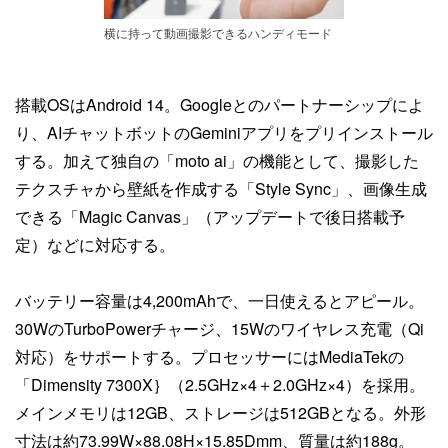
横に持って動画撮影できるハンディモード
搭載OSはAndroid 14。Googleとのパートナーシップによ
り、AIチャットボットのGeminiアプリをプリインストール
する。加えて独自の「moto ai」の機能として、撮影した
テクスチャから壁紙を作成する「Style Sync」、画像生成
できる「Magic Canvas」（アップデートで後日搭載予
定）などに対応する。
バッテリー容量は4,200mAhで、一日使えるとアピール。
30WのTurboPowerチャージ、15Wのワイヤレス充電（Qi
対応）をサポートする。プロセッサーにはMediaTekの
「Dimensity 7300X｝（2.5GHz×4＋2.0GHz×4）を採用。
メインメモリは12GB、ストレージは512GBとなる。外形
寸法は約73.99W×88.08H×15.85Dmm、質量は約188g。