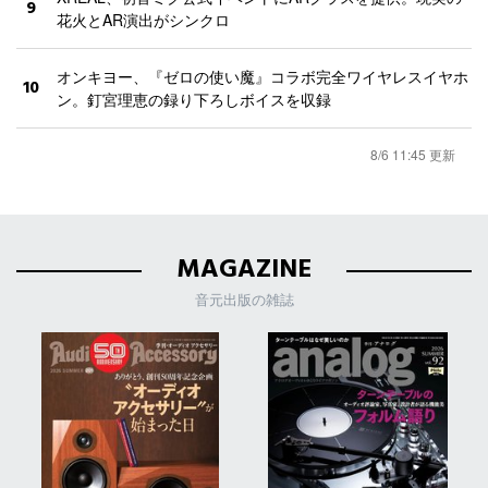
9
花火とAR演出がシンクロ
オンキヨー、『ゼロの使い魔』コラボ完全ワイヤレスイヤホ
10
ン。釘宮理恵の録り下ろしボイスを収録
8/6 11:45 更新
MAGAZINE
音元出版の雑誌