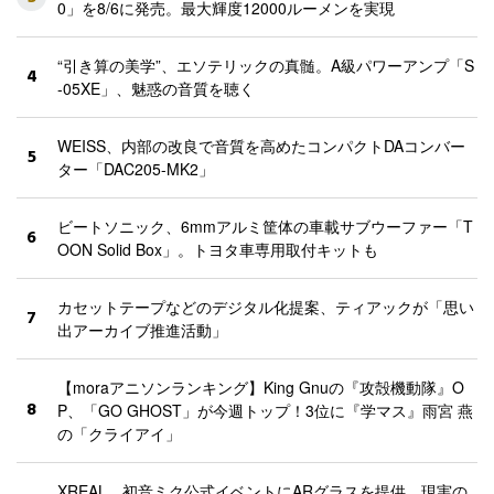
0」を8/6に発売。最大輝度12000ルーメンを実現
“引き算の美学”、エソテリックの真髄。A級パワーアンプ「S
4
-05XE」、魅惑の音質を聴く
WEISS、内部の改良で音質を高めたコンパクトDAコンバー
5
ター「DAC205-MK2」
ビートソニック、6mmアルミ筐体の車載サブウーファー「T
6
OON Solid Box」。トヨタ車専用取付キットも
カセットテープなどのデジタル化提案、ティアックが「思い
7
出アーカイブ推進活動」
【moraアニソンランキング】King Gnuの『攻殻機動隊』O
8
P、「GO GHOST」が今週トップ！3位に『学マス』雨宮 燕
の「クライアイ」
XREAL、初音ミク公式イベントにARグラスを提供。現実の