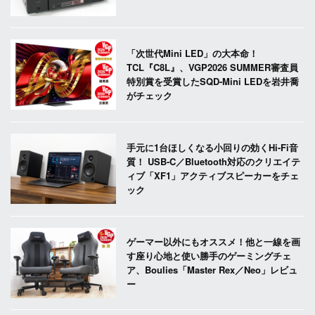
「次世代Mini LED」の大本命！
TCL『C8L』、VGP2026 SUMMER審査員
特別賞を受賞したSQD-Mini LEDを岩井喬
がチェック
手元に1台ほしくなる小回りの効くHi-Fi音
質！ USB-C／Bluetooth対応のクリエイテ
ィブ「XF1」アクティブスピーカーをチェ
ック
ゲーマー以外にもオススメ！他と一線を画
す座り心地と使い勝手のゲーミングチェ
ア、Boulies「Master Rex／Neo」レビュ
ー