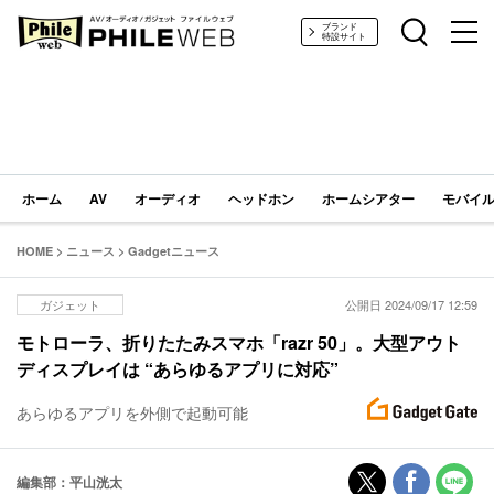
PHILE WEB｜AV/オーディオ/ガジェット
ブランド
特設サイト
ホーム
AV
オーディオ
ヘッドホン
ホームシアター
モバイル
HOME
>
ニュース
>
Gadgetニュース
ガジェット
公開日 2024/09/17 12:59
モトローラ、折りたたみスマホ「razr 50」。大型アウト
ディスプレイは “あらゆるアプリに対応”
あらゆるアプリを外側で起動可能
編集部：平山洸太