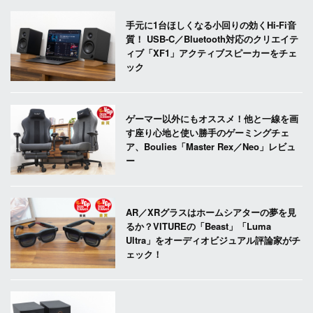
手元に1台ほしくなる小回りの効くHi-Fi音
質！ USB-C／Bluetooth対応のクリエイテ
ィブ「XF1」アクティブスピーカーをチェ
ック
ゲーマー以外にもオススメ！他と一線を画
す座り心地と使い勝手のゲーミングチェ
ア、Boulies「Master Rex／Neo」レビュ
ー
AR／XRグラスはホームシアターの夢を見
るか？VITUREの「Beast」「Luma
Ultra」をオーディオビジュアル評論家がチ
ェック！