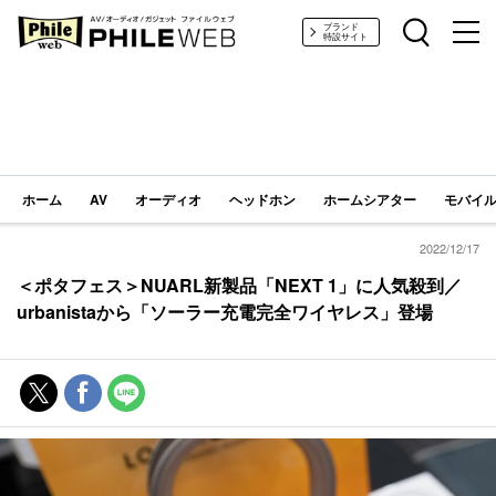
PHILE WEB｜AV/オーディオ/ガジェット
ブランド
特設サイト
ホーム
AV
オーディオ
ヘッドホン
ホームシアター
モバイル
2022/12/17
＜ポタフェス＞NUARL新製品「NEXT 1」に人気殺到／
urbanistaから「ソーラー充電完全ワイヤレス」登場