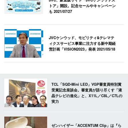
トア」開設。記念セールやキャンペーン
も
2021/07/27
JVCケンウッド、モビリティ&テレマテ
ィクスサービス事業に注力する新中期経
営計画「VISION2023」発表
2021/05/18
TCL「SQD-Mini LED」VGP審査員特別賞
受賞記念座談会。審査員が語り尽くす「液
晶テレビの進化」と、X11L／C8L／C7Lの
実力
ゼンハイザー「ACCENTUM Clip」は『ら