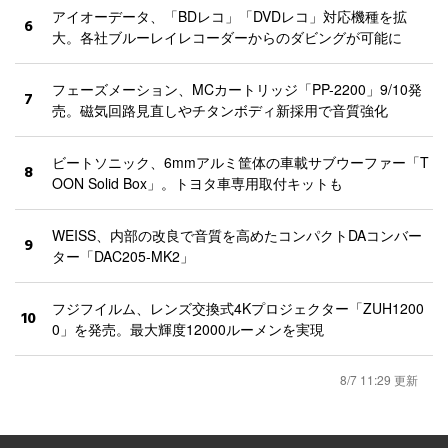
アイオーデータ、「BDレコ」「DVDレコ」対応機種を拡
6
大。各社ブルーレイレコーダーからのダビングが可能に
フェーズメーション、MCカートリッジ「PP-2200」9/10発
7
売。磁気回路見直しやチタンボディ新採用で音質強化
ビートソニック、6mmアルミ筐体の車載サブウーファー「T
8
OON Solid Box」。トヨタ車専用取付キットも
WEISS、内部の改良で音質を高めたコンパクトDAコンバー
9
ター「DAC205-MK2」
フジフイルム、レンズ交換式4Kプロジェクター「ZUH1200
10
0」を発売。最大輝度12000ルーメンを実現
8/7 11:29 更新