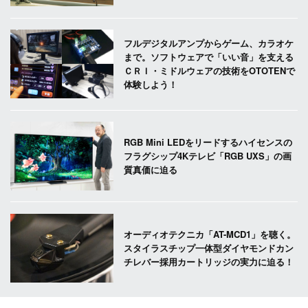
フルデジタルアンプからゲーム、カラオケ
まで。ソフトウェアで「いい音」を支える
ＣＲＩ・ミドルウェアの技術をOTOTENで
体験しよう！
RGB Mini LEDをリードするハイセンスの
フラグシップ4Kテレビ「RGB UXS」の画
質真価に迫る
オーディオテクニカ「AT-MCD1」を聴く。
スタイラスチップ一体型ダイヤモンドカン
チレバー採用カートリッジの実力に迫る！