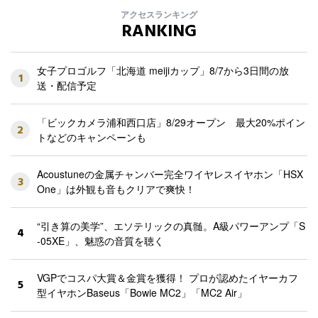
アクセスランキング
RANKING
女子プロゴルフ「北海道 meijiカップ」8/7から3日間の放
1
送・配信予定
「ビックカメラ浦和西口店」8/29オープン 最大20%ポイン
2
トなどのキャンペーンも
Acoustuneの金属チャンバー完全ワイヤレスイヤホン「HSX
3
One」は外観も音もクリアで爽快！
“引き算の美学”、エソテリックの真髄。A級パワーアンプ「S
4
-05XE」、魅惑の音質を聴く
VGPでコスパ大賞＆金賞を獲得！ プロが認めたイヤーカフ
5
型イヤホンBaseus「Bowie MC2」「MC2 Air」