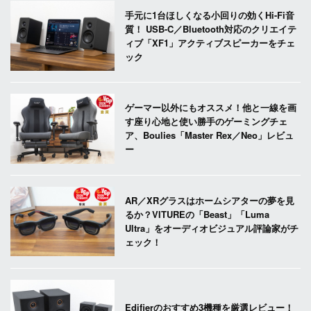
手元に1台ほしくなる小回りの効くHi-Fi音
質！ USB-C／Bluetooth対応のクリエイテ
ィブ「XF1」アクティブスピーカーをチェ
ック
ゲーマー以外にもオススメ！他と一線を画
す座り心地と使い勝手のゲーミングチェ
ア、Boulies「Master Rex／Neo」レビュ
ー
AR／XRグラスはホームシアターの夢を見
るか？VITUREの「Beast」「Luma
Ultra」をオーディオビジュアル評論家がチ
ェック！
Edifierのおすすめ3機種を厳選レビュー！