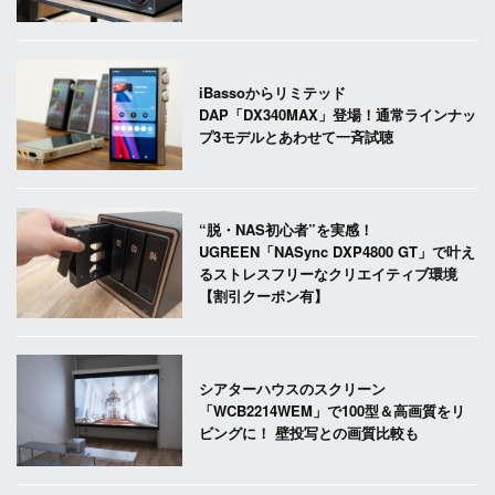
iBassoからリミテッド
DAP「DX340MAX」登場！通常ラインナッ
プ3モデルとあわせて一斉試聴
“脱・NAS初心者”を実感！
UGREEN「NASync DXP4800 GT」で叶え
るストレスフリーなクリエイティブ環境
【割引クーポン有】
シアターハウスのスクリーン
「WCB2214WEM」で100型＆高画質をリ
ビングに！ 壁投写との画質比較も