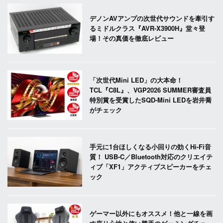
デノンAVアンプの次世代サウンドを牽引す
るミドルクラス『AVR-X3900H』堂々登
場！その真価を徹底レビュー
「次世代Mini LED」の大本命！
TCL『C8L』、VGP2026 SUMMER審査員
特別賞を受賞したSQD-Mini LEDを岩井喬
がチェック
手元に1台ほしくなる小回りの効くHi-Fi音
質！ USB-C／Bluetooth対応のクリエイテ
ィブ「XF1」アクティブスピーカーをチェ
ック
ゲーマー以外にもオススメ！他と一線を画