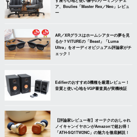
す座り心地と使い勝手のゲーミングチェ
ア、Boulies「Master Rex／Neo」レビュ
ー
AR／XRグラスはホームシアターの夢を見
るか？VITUREの「Beast」「Luma
Ultra」をオーディオビジュアル評論家がチ
ェック！
Edifierのおすすめ3機種を厳選レビュー！
音質と使い心地をVGP審査員が実機検証
【評論家レビュー有】オーテクのおしゃれ
ノイキャンイヤホンがAmazonで超お得！
「ATH-SQ1TW2NC」の魅力を徹底解説！