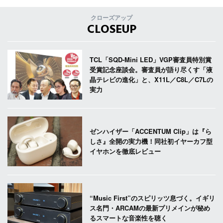
クローズアップ
CLOSEUP
TCL「SQD-Mini LED」VGP審査員特別賞
受賞記念座談会。審査員が語り尽くす「液
晶テレビの進化」と、X11L／C8L／C7Lの
実力
ゼンハイザー「ACCENTUM Clip」は『ら
しさ』全開の実力機！同社初イヤーカフ型
イヤホンを徹底レビュー
“Music First”のスピリッツ息づく。イギリ
ス名門・ARCAMの最新プリメインが秘め
るスマートな音楽性を聴く