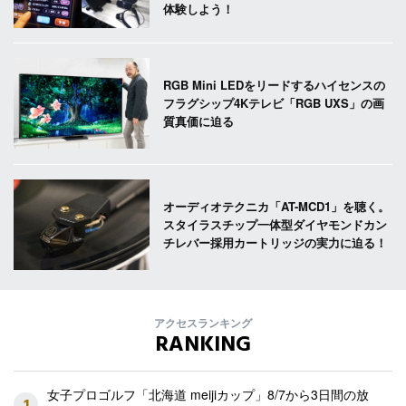
体験しよう！
RGB Mini LEDをリードするハイセンスの
フラグシップ4Kテレビ「RGB UXS」の画
質真価に迫る
オーディオテクニカ「AT-MCD1」を聴く。
スタイラスチップ一体型ダイヤモンドカン
チレバー採用カートリッジの実力に迫る！
アクセスランキング
RANKING
女子プロゴルフ「北海道 meijiカップ」8/7から3日間の放
1