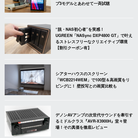
プ3モデルとあわせて一斉試聴
“脱・NAS初心者”を実感！
UGREEN「NASync DXP4800 GT」で叶え
るストレスフリーなクリエイティブ環境
【割引クーポン有】
シアターハウスのスクリーン
「WCB2214WEM」で100型＆高画質をリ
ビングに！ 壁投写との画質比較も
デノンAVアンプの次世代サウンドを牽引す
るミドルクラス『AVR-X3900H』堂々登
場！その真価を徹底レビュー