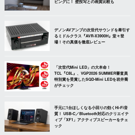
ビングに！ 壁投写との画質比較も
デノンAVアンプの次世代サウンドを牽引す
るミドルクラス『AVR-X3900H』堂々登
場！その真価を徹底レビュー
「次世代Mini LED」の大本命！
TCL『C8L』、VGP2026 SUMMER審査員
特別賞を受賞したSQD-Mini LEDを岩井喬
がチェック
手元に1台ほしくなる小回りの効くHi-Fi音
質！ USB-C／Bluetooth対応のクリエイテ
ィブ「XF1」アクティブスピーカーをチェ
ック