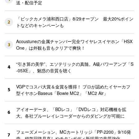
送・配信予定
「ビックカメラ浦和西口店」8/29オープン 最大20%ポイン
2
トなどのキャンペーンも
Acoustuneの金属チャンバー完全ワイヤレスイヤホン「HSX
3
One」は外観も音もクリアで爽快！
“引き算の美学”、エソテリックの真髄。A級パワーアンプ「S
4
-05XE」、魅惑の音質を聴く
VGPでコスパ大賞＆金賞を獲得！ プロが認めたイヤーカフ
5
型イヤホンBaseus「Bowie MC2」「MC2 Air」
アイオーデータ、「BDレコ」「DVDレコ」対応機種を拡
6
大。各社ブルーレイレコーダーからのダビングが可能に
フェーズメーション、MCカートリッジ「PP-2200」9/10発
7
売。磁気回路見直しやチタンボディ新採用で音質強化