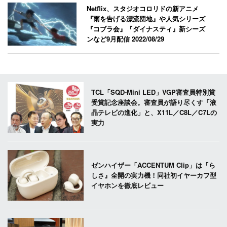
Netflix、スタジオコロリドの新アニメ
『雨を告げる漂流団地』や人気シリーズ
『コブラ会』『ダイナスティ』新シーズ
ンなど9月配信
2022/08/29
TCL「SQD-Mini LED」VGP審査員特別賞
受賞記念座談会。審査員が語り尽くす「液
晶テレビの進化」と、X11L／C8L／C7Lの
実力
ゼンハイザー「ACCENTUM Clip」は『ら
しさ』全開の実力機！同社初イヤーカフ型
イヤホンを徹底レビュー