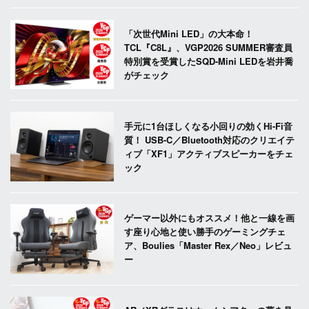
「次世代Mini LED」の大本命！
TCL『C8L』、VGP2026 SUMMER審査員
特別賞を受賞したSQD-Mini LEDを岩井喬
がチェック
手元に1台ほしくなる小回りの効くHi-Fi音
質！ USB-C／Bluetooth対応のクリエイテ
ィブ「XF1」アクティブスピーカーをチェ
ック
ゲーマー以外にもオススメ！他と一線を画
す座り心地と使い勝手のゲーミングチェ
ア、Boulies「Master Rex／Neo」レビュ
ー