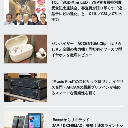
TCL「SQD-Mini LED」VGP審査員特別賞
受賞記念座談会。審査員が語り尽くす「液
晶テレビの進化」と、X11L／C8L／C7Lの
実力
ゼンハイザー「ACCENTUM Clip」は『ら
しさ』全開の実力機！同社初イヤーカフ型
イヤホンを徹底レビュー
“Music First”のスピリッツ息づく。イギリ
ス名門・ARCAMの最新プリメインが秘め
るスマートな音楽性を聴く
iBassoからリミテッド
DAP「DX340MAX」登場！通常ラインナッ