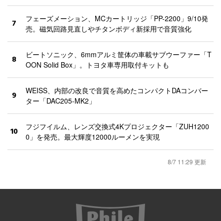
フェーズメーション、MCカートリッジ「PP-2200」9/10発
7
売。磁気回路見直しやチタンボディ新採用で音質強化
ビートソニック、6mmアルミ筐体の車載サブウーファー「T
8
OON Solid Box」。トヨタ車専用取付キットも
WEISS、内部の改良で音質を高めたコンパクトDAコンバー
9
ター「DAC205-MK2」
フジフイルム、レンズ交換式4Kプロジェクター「ZUH1200
10
0」を発売。最大輝度12000ルーメンを実現
8/7 11:29 更新