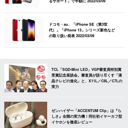
るサポート」で半額に
2022/03/09
ドコモ・au、「iPhone SE（第3世
代）」「iPhone 13」シリーズ新色など
の取り扱い発表
2022/03/09
TCL「SQD-Mini LED」VGP審査員特別賞
受賞記念座談会。審査員が語り尽くす「液
晶テレビの進化」と、X11L／C8L／C7Lの
実力
ゼンハイザー「ACCENTUM Clip」は『ら
しさ』全開の実力機！同社初イヤーカフ型
イヤホンを徹底レビュー