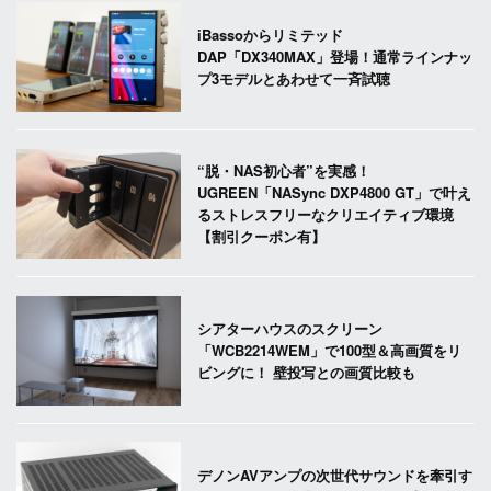
iBassoからリミテッド
DAP「DX340MAX」登場！通常ラインナッ
プ3モデルとあわせて一斉試聴
“脱・NAS初心者”を実感！
UGREEN「NASync DXP4800 GT」で叶え
るストレスフリーなクリエイティブ環境
【割引クーポン有】
シアターハウスのスクリーン
「WCB2214WEM」で100型＆高画質をリ
ビングに！ 壁投写との画質比較も
デノンAVアンプの次世代サウンドを牽引す