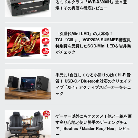
るミドルクラス『AVR-X3900H』堂々登
場！その真価を徹底レビュー
「次世代Mini LED」の大本命！
TCL『C8L』、VGP2026 SUMMER審査員
特別賞を受賞したSQD-Mini LEDを岩井喬
がチェック
手元に1台ほしくなる小回りの効くHi-Fi音
質！ USB-C／Bluetooth対応のクリエイテ
ィブ「XF1」アクティブスピーカーをチェ
ック
ゲーマー以外にもオススメ！他と一線を画
す座り心地と使い勝手のゲーミングチェ
ア、Boulies「Master Rex／Neo」レビュ
ー