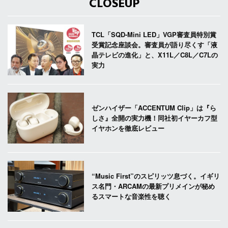
CLOSEUP
TCL「SQD-Mini LED」VGP審査員特別賞
受賞記念座談会。審査員が語り尽くす「液
晶テレビの進化」と、X11L／C8L／C7Lの
実力
ゼンハイザー「ACCENTUM Clip」は『ら
しさ』全開の実力機！同社初イヤーカフ型
イヤホンを徹底レビュー
“Music First”のスピリッツ息づく。イギリ
ス名門・ARCAMの最新プリメインが秘め
るスマートな音楽性を聴く