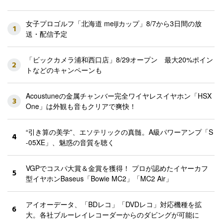
女子プロゴルフ「北海道 meijiカップ」8/7から3日間の放
1
送・配信予定
「ビックカメラ浦和西口店」8/29オープン 最大20%ポイン
2
トなどのキャンペーンも
Acoustuneの金属チャンバー完全ワイヤレスイヤホン「HSX
3
One」は外観も音もクリアで爽快！
“引き算の美学”、エソテリックの真髄。A級パワーアンプ「S
4
-05XE」、魅惑の音質を聴く
VGPでコスパ大賞＆金賞を獲得！ プロが認めたイヤーカフ
5
型イヤホンBaseus「Bowie MC2」「MC2 Air」
アイオーデータ、「BDレコ」「DVDレコ」対応機種を拡
6
大。各社ブルーレイレコーダーからのダビングが可能に