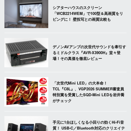
シアターハウスのスクリーン
「WCB2214WEM」で100型＆高画質をリ
ビングに！ 壁投写との画質比較も
デノンAVアンプの次世代サウンドを牽引す
るミドルクラス『AVR-X3900H』堂々登
場！その真価を徹底レビュー
「次世代Mini LED」の大本命！
TCL『C8L』、VGP2026 SUMMER審査員
特別賞を受賞したSQD-Mini LEDを岩井喬
がチェック
手元に1台ほしくなる小回りの効くHi-Fi音
質！ USB-C／Bluetooth対応のクリエイテ