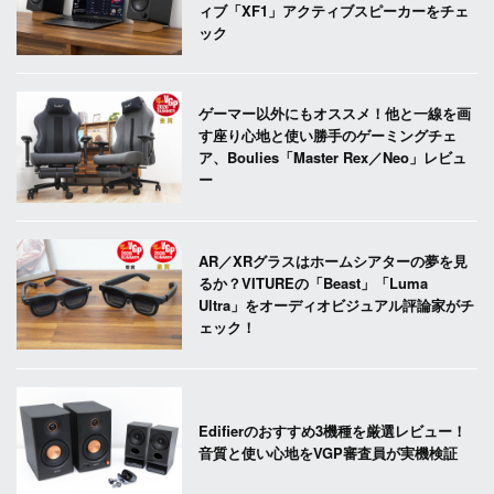
ィブ「XF1」アクティブスピーカーをチェ
ック
ゲーマー以外にもオススメ！他と一線を画
す座り心地と使い勝手のゲーミングチェ
ア、Boulies「Master Rex／Neo」レビュ
ー
AR／XRグラスはホームシアターの夢を見
るか？VITUREの「Beast」「Luma
Ultra」をオーディオビジュアル評論家がチ
ェック！
Edifierのおすすめ3機種を厳選レビュー！
音質と使い心地をVGP審査員が実機検証