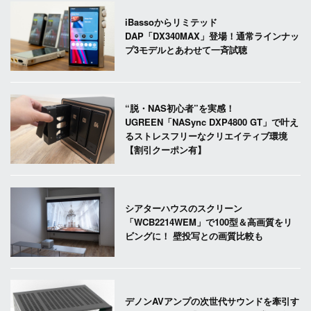
iBassoからリミテッド
DAP「DX340MAX」登場！通常ラインナッ
プ3モデルとあわせて一斉試聴
“脱・NAS初心者”を実感！
UGREEN「NASync DXP4800 GT」で叶え
るストレスフリーなクリエイティブ環境
【割引クーポン有】
シアターハウスのスクリーン
「WCB2214WEM」で100型＆高画質をリ
ビングに！ 壁投写との画質比較も
デノンAVアンプの次世代サウンドを牽引す