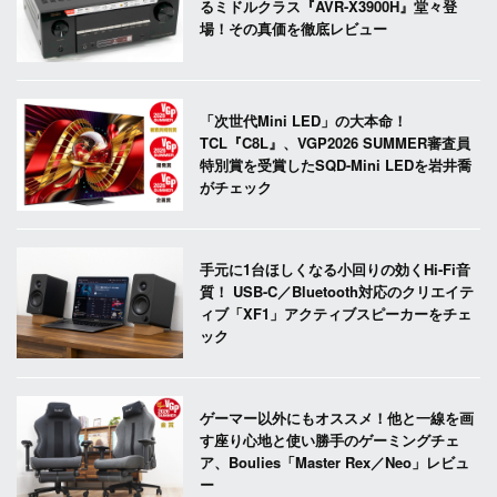
るミドルクラス『AVR-X3900H』堂々登
場！その真価を徹底レビュー
「次世代Mini LED」の大本命！
TCL『C8L』、VGP2026 SUMMER審査員
特別賞を受賞したSQD-Mini LEDを岩井喬
がチェック
手元に1台ほしくなる小回りの効くHi-Fi音
質！ USB-C／Bluetooth対応のクリエイテ
ィブ「XF1」アクティブスピーカーをチェ
ック
ゲーマー以外にもオススメ！他と一線を画
す座り心地と使い勝手のゲーミングチェ
ア、Boulies「Master Rex／Neo」レビュ
ー