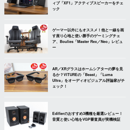
ィブ「XF1」アクティブスピーカーをチェ
ック
ゲーマー以外にもオススメ！他と一線を画
す座り心地と使い勝手のゲーミングチェ
ア、Boulies「Master Rex／Neo」レビュ
ー
AR／XRグラスはホームシアターの夢を見
るか？VITUREの「Beast」「Luma
Ultra」をオーディオビジュアル評論家がチ
ェック！
Edifierのおすすめ3機種を厳選レビュー！
音質と使い心地をVGP審査員が実機検証