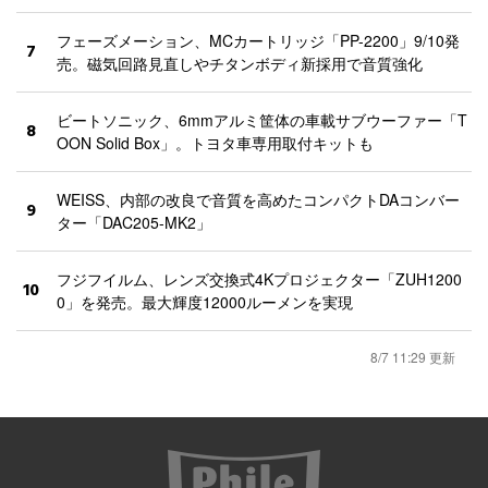
フェーズメーション、MCカートリッジ「PP-2200」9/10発
7
売。磁気回路見直しやチタンボディ新採用で音質強化
ビートソニック、6mmアルミ筐体の車載サブウーファー「T
8
OON Solid Box」。トヨタ車専用取付キットも
WEISS、内部の改良で音質を高めたコンパクトDAコンバー
9
ター「DAC205-MK2」
フジフイルム、レンズ交換式4Kプロジェクター「ZUH1200
10
0」を発売。最大輝度12000ルーメンを実現
8/7 11:29 更新