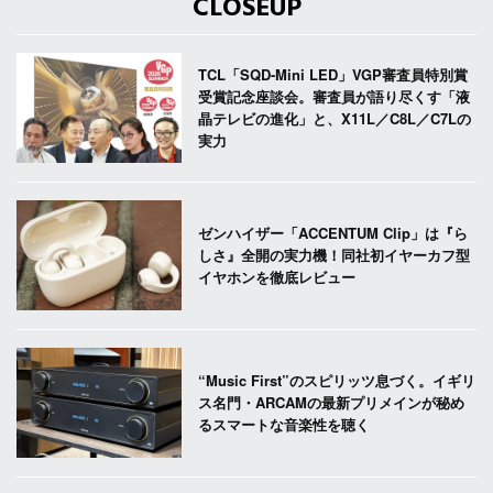
CLOSEUP
TCL「SQD-Mini LED」VGP審査員特別賞
受賞記念座談会。審査員が語り尽くす「液
晶テレビの進化」と、X11L／C8L／C7Lの
実力
ゼンハイザー「ACCENTUM Clip」は『ら
しさ』全開の実力機！同社初イヤーカフ型
イヤホンを徹底レビュー
“Music First”のスピリッツ息づく。イギリ
ス名門・ARCAMの最新プリメインが秘め
るスマートな音楽性を聴く