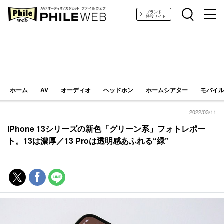
PHILE WEB｜AV/オーディオ/ガジェット
ブランド
特設サイト
ホーム
AV
オーディオ
ヘッドホン
ホームシアター
モバイル
2022/03/11
iPhone 13シリーズの新色「グリーン系」フォトレポー
ト。13は濃厚／13 Proは透明感あふれる“緑”