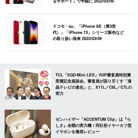
るサポート」で半額に
2022/03/09
ドコモ・au、「iPhone SE（第3世
代）」「iPhone 13」シリーズ新色など
の取り扱い発表
2022/03/09
TCL「SQD-Mini LED」VGP審査員特別賞
受賞記念座談会。審査員が語り尽くす「液
晶テレビの進化」と、X11L／C8L／C7Lの
実力
ゼンハイザー「ACCENTUM Clip」は『ら
しさ』全開の実力機！同社初イヤーカフ型
イヤホンを徹底レビュー