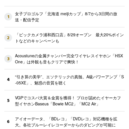
女子プロゴルフ「北海道 meijiカップ」8/7から3日間の放
1
送・配信予定
「ビックカメラ浦和西口店」8/29オープン 最大20%ポイン
2
トなどのキャンペーンも
Acoustuneの金属チャンバー完全ワイヤレスイヤホン「HSX
3
One」は外観も音もクリアで爽快！
“引き算の美学”、エソテリックの真髄。A級パワーアンプ「S
4
-05XE」、魅惑の音質を聴く
VGPでコスパ大賞＆金賞を獲得！ プロが認めたイヤーカフ
5
型イヤホンBaseus「Bowie MC2」「MC2 Air」
アイオーデータ、「BDレコ」「DVDレコ」対応機種を拡
6
大。各社ブルーレイレコーダーからのダビングが可能に