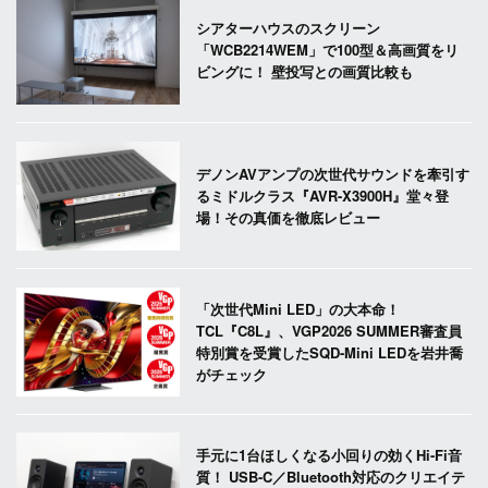
シアターハウスのスクリーン
「WCB2214WEM」で100型＆高画質をリ
ビングに！ 壁投写との画質比較も
デノンAVアンプの次世代サウンドを牽引す
るミドルクラス『AVR-X3900H』堂々登
場！その真価を徹底レビュー
「次世代Mini LED」の大本命！
TCL『C8L』、VGP2026 SUMMER審査員
特別賞を受賞したSQD-Mini LEDを岩井喬
がチェック
手元に1台ほしくなる小回りの効くHi-Fi音
質！ USB-C／Bluetooth対応のクリエイテ