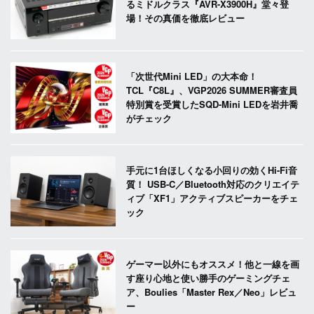
るミドルクラス『AVR-X3900H』堂々登
場！その真価を徹底レビュー
「次世代Mini LED」の大本命！
TCL『C8L』、VGP2026 SUMMER審査員
特別賞を受賞したSQD-Mini LEDを岩井喬
がチェック
手元に1台ほしくなる小回りの効くHi-Fi音
質！ USB-C／Bluetooth対応のクリエイテ
ィブ「XF1」アクティブスピーカーをチェ
ック
ゲーマー以外にもオススメ！他と一線を画
す座り心地と使い勝手のゲーミングチェ
ア、Boulies「Master Rex／Neo」レビュ
ー