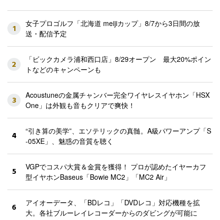
女子プロゴルフ「北海道 meijiカップ」8/7から3日間の放
1
送・配信予定
「ビックカメラ浦和西口店」8/29オープン 最大20%ポイン
2
トなどのキャンペーンも
Acoustuneの金属チャンバー完全ワイヤレスイヤホン「HSX
3
One」は外観も音もクリアで爽快！
“引き算の美学”、エソテリックの真髄。A級パワーアンプ「S
4
-05XE」、魅惑の音質を聴く
VGPでコスパ大賞＆金賞を獲得！ プロが認めたイヤーカフ
5
型イヤホンBaseus「Bowie MC2」「MC2 Air」
アイオーデータ、「BDレコ」「DVDレコ」対応機種を拡
6
大。各社ブルーレイレコーダーからのダビングが可能に