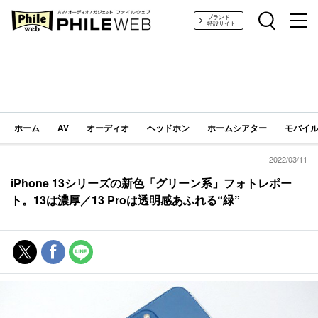
PHILE WEB｜AV/オーディオ/ガジェット
ブランド
特設サイト
ホーム
AV
オーディオ
ヘッドホン
ホームシアター
モバイル
2022/03/11
iPhone 13シリーズの新色「グリーン系」フォトレポー
ト。13は濃厚／13 Proは透明感あふれる“緑”