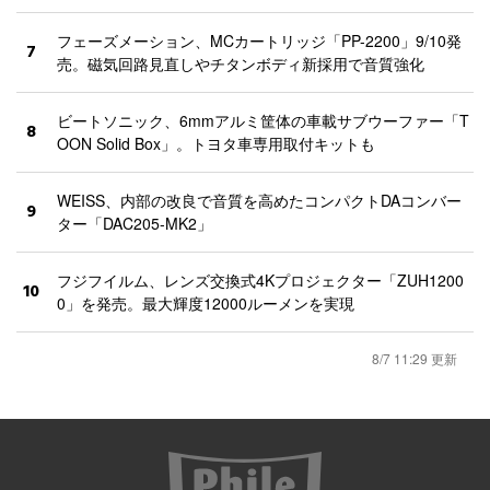
フェーズメーション、MCカートリッジ「PP-2200」9/10発
7
売。磁気回路見直しやチタンボディ新採用で音質強化
ビートソニック、6mmアルミ筐体の車載サブウーファー「T
8
OON Solid Box」。トヨタ車専用取付キットも
WEISS、内部の改良で音質を高めたコンパクトDAコンバー
9
ター「DAC205-MK2」
フジフイルム、レンズ交換式4Kプロジェクター「ZUH1200
10
0」を発売。最大輝度12000ルーメンを実現
8/7 11:29 更新