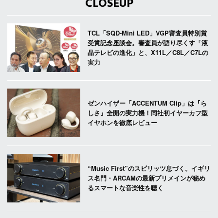
CLOSEUP
TCL「SQD-Mini LED」VGP審査員特別賞
受賞記念座談会。審査員が語り尽くす「液
晶テレビの進化」と、X11L／C8L／C7Lの
実力
ゼンハイザー「ACCENTUM Clip」は『ら
しさ』全開の実力機！同社初イヤーカフ型
イヤホンを徹底レビュー
“Music First”のスピリッツ息づく。イギリ
ス名門・ARCAMの最新プリメインが秘め
るスマートな音楽性を聴く