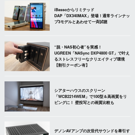
iBassoからリミテッド
DAP「DX340MAX」登場！通常ラインナッ
プ3モデルとあわせて一斉試聴
“脱・NAS初心者”を実感！
UGREEN「NASync DXP4800 GT」で叶え
るストレスフリーなクリエイティブ環境
【割引クーポン有】
シアターハウスのスクリーン
「WCB2214WEM」で100型＆高画質をリ
ビングに！ 壁投写との画質比較も
デノンAVアンプの次世代サウンドを牽引す