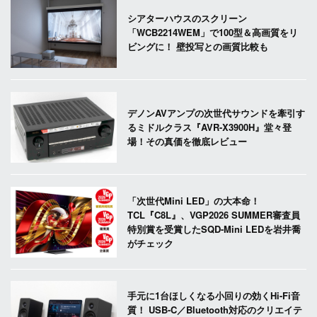
シアターハウスのスクリーン
「WCB2214WEM」で100型＆高画質をリ
ビングに！ 壁投写との画質比較も
デノンAVアンプの次世代サウンドを牽引す
るミドルクラス『AVR-X3900H』堂々登
場！その真価を徹底レビュー
「次世代Mini LED」の大本命！
TCL『C8L』、VGP2026 SUMMER審査員
特別賞を受賞したSQD-Mini LEDを岩井喬
がチェック
手元に1台ほしくなる小回りの効くHi-Fi音
質！ USB-C／Bluetooth対応のクリエイテ