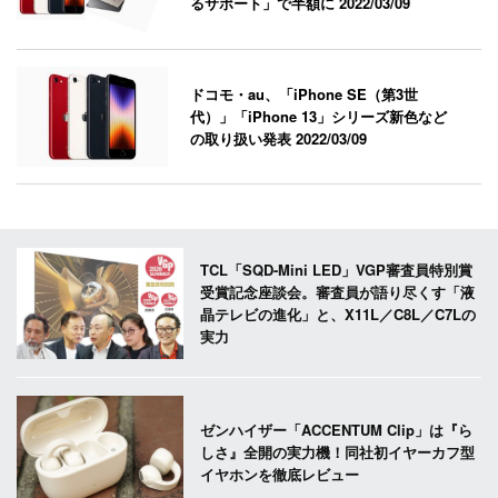
るサポート」で半額に
2022/03/09
ドコモ・au、「iPhone SE（第3世
代）」「iPhone 13」シリーズ新色など
の取り扱い発表
2022/03/09
TCL「SQD-Mini LED」VGP審査員特別賞
受賞記念座談会。審査員が語り尽くす「液
晶テレビの進化」と、X11L／C8L／C7Lの
実力
ゼンハイザー「ACCENTUM Clip」は『ら
しさ』全開の実力機！同社初イヤーカフ型
イヤホンを徹底レビュー