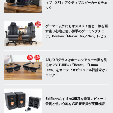
ィブ「XF1」アクティブスピーカーをチェ
ック
ゲーマー以外にもオススメ！他と一線を画
す座り心地と使い勝手のゲーミングチェ
ア、Boulies「Master Rex／Neo」レビュ
ー
AR／XRグラスはホームシアターの夢を見
るか？VITUREの「Beast」「Luma
Ultra」をオーディオビジュアル評論家がチ
ェック！
Edifierのおすすめ3機種を厳選レビュー！
音質と使い心地をVGP審査員が実機検証