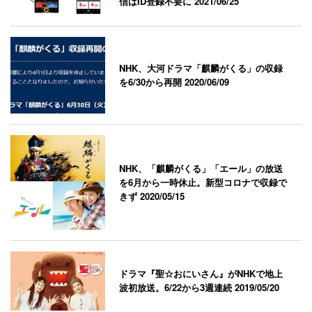
信はID登録不要に
2021/06/25
NHK、大河ドラマ「麒麟がくる」の収録
を6/30から再開
2020/06/09
NHK、「麒麟がくる」「エール」の放送
を6月から一時休止。新型コロナで収録で
きず
2020/05/15
ドラマ『聖☆おにいさん』がNHKで地上
波初放送。6/22から3週連続
2019/05/20