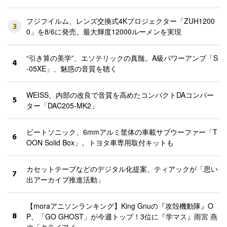
フジフイルム、レンズ交換式4Kプロジェクター「ZUH1200
3
0」を8/6に発売。最大輝度12000ルーメンを実現
“引き算の美学”、エソテリックの真髄。A級パワーアンプ「S
4
-05XE」、魅惑の音質を聴く
WEISS、内部の改良で音質を高めたコンパクトDAコンバー
5
ター「DAC205-MK2」
ビートソニック、6mmアルミ筐体の車載サブウーファー「T
6
OON Solid Box」。トヨタ車専用取付キットも
カセットテープなどのデジタル化提案、ティアックが「思い
7
出アーカイブ推進活動」
【moraアニソンランキング】King Gnuの『攻殻機動隊』O
8
P、「GO GHOST」が今週トップ！3位に『学マス』雨宮 燕