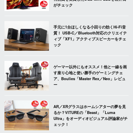
がチェック
手元に1台ほしくなる小回りの効くHi-Fi音
質！ USB-C／Bluetooth対応のクリエイテ
ィブ「XF1」アクティブスピーカーをチェ
ック
ゲーマー以外にもオススメ！他と一線を画
す座り心地と使い勝手のゲーミングチェ
ア、Boulies「Master Rex／Neo」レビュ
ー
AR／XRグラスはホームシアターの夢を見
るか？VITUREの「Beast」「Luma
Ultra」をオーディオビジュアル評論家がチ
ェック！