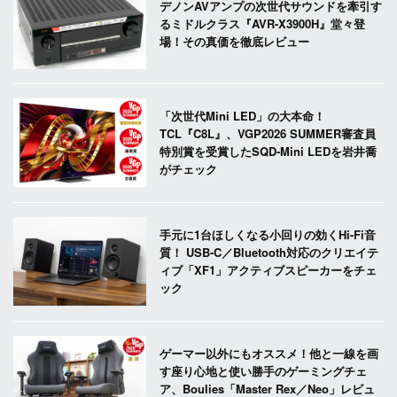
デノンAVアンプの次世代サウンドを牽引す
るミドルクラス『AVR-X3900H』堂々登
場！その真価を徹底レビュー
「次世代Mini LED」の大本命！
TCL『C8L』、VGP2026 SUMMER審査員
特別賞を受賞したSQD-Mini LEDを岩井喬
がチェック
手元に1台ほしくなる小回りの効くHi-Fi音
質！ USB-C／Bluetooth対応のクリエイテ
ィブ「XF1」アクティブスピーカーをチェ
ック
ゲーマー以外にもオススメ！他と一線を画
す座り心地と使い勝手のゲーミングチェ
ア、Boulies「Master Rex／Neo」レビュ