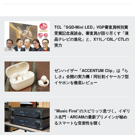
TCL「SQD-Mini LED」VGP審査員特別賞
受賞記念座談会。審査員が語り尽くす「液
晶テレビの進化」と、X11L／C8L／C7Lの
実力
ゼンハイザー「ACCENTUM Clip」は『ら
しさ』全開の実力機！同社初イヤーカフ型
イヤホンを徹底レビュー
“Music First”のスピリッツ息づく。イギリ
ス名門・ARCAMの最新プリメインが秘め
るスマートな音楽性を聴く