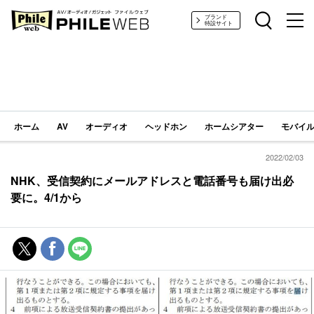
PHILE WEB｜AV/オーディオ/ガジェット
ブランド
特設サイト
ホーム
AV
オーディオ
ヘッドホン
ホームシアター
モバイル
2022/02/03
NHK、受信契約にメールアドレスと電話番号も届け出必
要に。4/1から