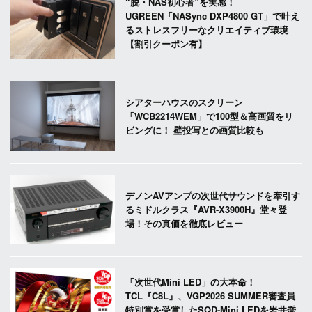
“脱・NAS初心者”を実感！
UGREEN「NASync DXP4800 GT」で叶え
るストレスフリーなクリエイティブ環境
【割引クーポン有】
シアターハウスのスクリーン
「WCB2214WEM」で100型＆高画質をリ
ビングに！ 壁投写との画質比較も
デノンAVアンプの次世代サウンドを牽引す
るミドルクラス『AVR-X3900H』堂々登
場！その真価を徹底レビュー
「次世代Mini LED」の大本命！
TCL『C8L』、VGP2026 SUMMER審査員
特別賞を受賞したSQD-Mini LEDを岩井喬