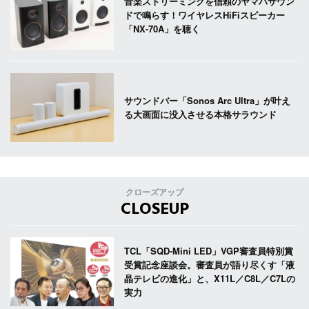
音楽ストリーミングを信頼のヤマハサウン
ドで鳴らす！ワイヤレスHiFiスピーカー
「NX-70A」を聴く
サウンドバー「Sonos Arc Ultra」が叶え
る大画面に没入させる本格サラウンド
クローズアップ
CLOSEUP
TCL「SQD-Mini LED」VGP審査員特別賞
受賞記念座談会。審査員が語り尽くす「液
晶テレビの進化」と、X11L／C8L／C7Lの
実力