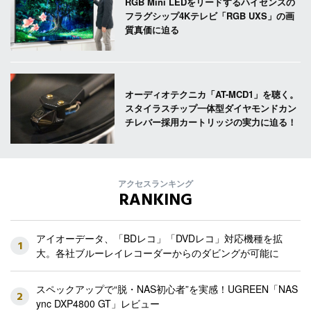
RGB Mini LEDをリードするハイセンスの
フラグシップ4Kテレビ「RGB UXS」の画
質真価に迫る
オーディオテクニカ「AT-MCD1」を聴く。
スタイラスチップ一体型ダイヤモンドカン
チレバー採用カートリッジの実力に迫る！
アクセスランキング
RANKING
アイオーデータ、「BDレコ」「DVDレコ」対応機種を拡
1
大。各社ブルーレイレコーダーからのダビングが可能に
スペックアップで“脱・NAS初心者”を実感！UGREEN「NAS
2
ync DXP4800 GT」レビュー