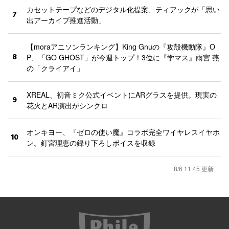
カセットテープなどのデジタル化提案、ティアックが「思い
7
出アーカイブ推進活動」
【moraアニソンランキング】King Gnuの『攻殻機動隊』O
8
P、「GO GHOST」が今週トップ！3位に『学マス』雨宮 燕
の「クライアイ」
XREAL、初音ミク公式イベントにARグラスを提供。現実の
9
花火とAR演出がシンクロ
オンキヨー、『ゼロの使い魔』コラボ完全ワイヤレスイヤホ
10
ン。釘宮理恵の録り下ろしボイスを収録
8/6 11:45 更新