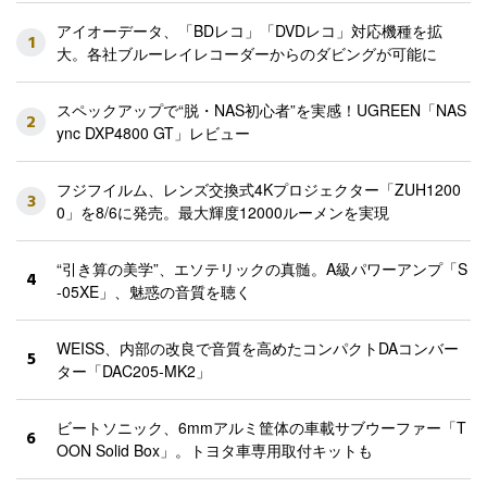
アイオーデータ、「BDレコ」「DVDレコ」対応機種を拡
1
大。各社ブルーレイレコーダーからのダビングが可能に
スペックアップで“脱・NAS初心者”を実感！UGREEN「NAS
2
ync DXP4800 GT」レビュー
フジフイルム、レンズ交換式4Kプロジェクター「ZUH1200
3
0」を8/6に発売。最大輝度12000ルーメンを実現
“引き算の美学”、エソテリックの真髄。A級パワーアンプ「S
4
-05XE」、魅惑の音質を聴く
WEISS、内部の改良で音質を高めたコンパクトDAコンバー
5
ター「DAC205-MK2」
ビートソニック、6mmアルミ筐体の車載サブウーファー「T
6
OON Solid Box」。トヨタ車専用取付キットも