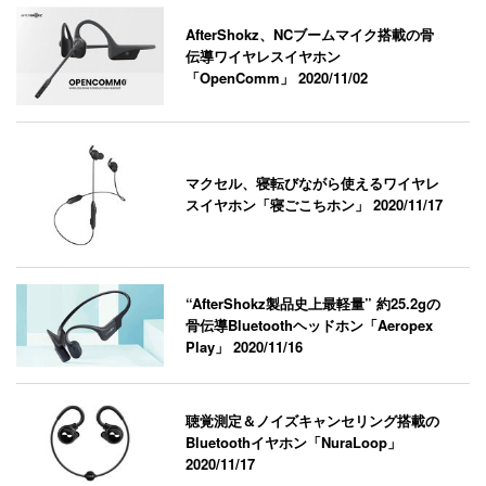
AfterShokz、NCブームマイク搭載の骨
伝導ワイヤレスイヤホン
「OpenComm」
2020/11/02
マクセル、寝転びながら使えるワイヤレ
スイヤホン「寝ごこちホン」
2020/11/17
“AfterShokz製品史上最軽量” 約25.2gの
骨伝導Bluetoothヘッドホン「Aeropex
Play」
2020/11/16
聴覚測定＆ノイズキャンセリング搭載の
Bluetoothイヤホン「NuraLoop」
2020/11/17