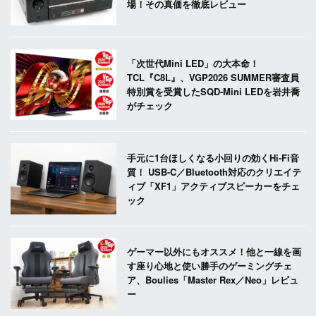
場！その真価を徹底レビュー
「次世代Mini LED」の大本命！
TCL『C8L』、VGP2026 SUMMER審査員
特別賞を受賞したSQD-Mini LEDを岩井喬
がチェック
手元に1台ほしくなる小回りの効くHi-Fi音
質！ USB-C／Bluetooth対応のクリエイテ
ィブ「XF1」アクティブスピーカーをチェ
ック
ゲーマー以外にもオススメ！他と一線を画
す座り心地と使い勝手のゲーミングチェ
ア、Boulies「Master Rex／Neo」レビュ
ー