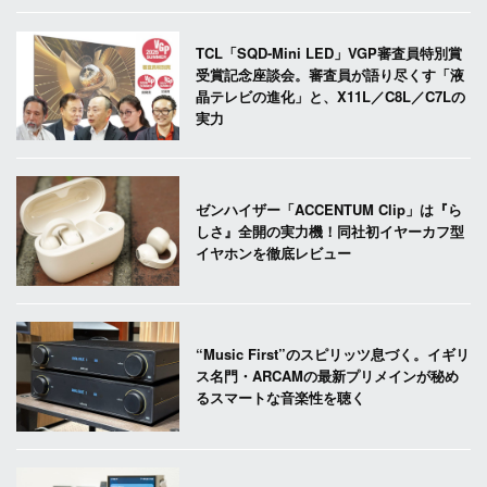
TCL「SQD-Mini LED」VGP審査員特別賞
受賞記念座談会。審査員が語り尽くす「液
晶テレビの進化」と、X11L／C8L／C7Lの
実力
ゼンハイザー「ACCENTUM Clip」は『ら
しさ』全開の実力機！同社初イヤーカフ型
イヤホンを徹底レビュー
“Music First”のスピリッツ息づく。イギリ
ス名門・ARCAMの最新プリメインが秘め
るスマートな音楽性を聴く