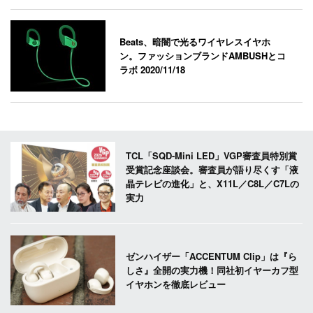
Beats、暗闇で光るワイヤレスイヤホ
ン。ファッションブランドAMBUSHとコ
ラボ
2020/11/18
TCL「SQD-Mini LED」VGP審査員特別賞
受賞記念座談会。審査員が語り尽くす「液
晶テレビの進化」と、X11L／C8L／C7Lの
実力
ゼンハイザー「ACCENTUM Clip」は『ら
しさ』全開の実力機！同社初イヤーカフ型
イヤホンを徹底レビュー