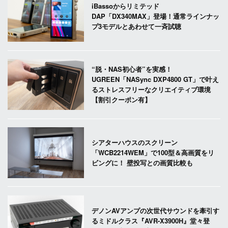
iBassoからリミテッド
DAP「DX340MAX」登場！通常ラインナッ
プ3モデルとあわせて一斉試聴
“脱・NAS初心者”を実感！
UGREEN「NASync DXP4800 GT」で叶え
るストレスフリーなクリエイティブ環境
【割引クーポン有】
シアターハウスのスクリーン
「WCB2214WEM」で100型＆高画質をリ
ビングに！ 壁投写との画質比較も
デノンAVアンプの次世代サウンドを牽引す
るミドルクラス『AVR-X3900H』堂々登