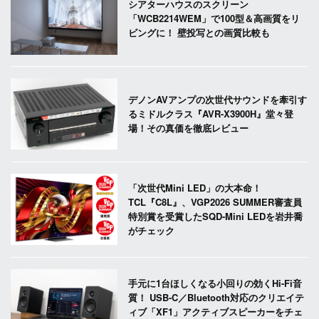
シアターハウスのスクリーン
「WCB2214WEM」で100型＆高画質をリ
ビングに！ 壁投写との画質比較も
デノンAVアンプの次世代サウンドを牽引す
るミドルクラス『AVR-X3900H』堂々登
場！その真価を徹底レビュー
「次世代Mini LED」の大本命！
TCL『C8L』、VGP2026 SUMMER審査員
特別賞を受賞したSQD-Mini LEDを岩井喬
がチェック
手元に1台ほしくなる小回りの効くHi-Fi音
質！ USB-C／Bluetooth対応のクリエイテ
ィブ「XF1」アクティブスピーカーをチェ