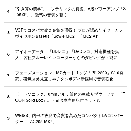
“引き算の美学”、エソテリックの真髄。A級パワーアンプ「S
4
-05XE」、魅惑の音質を聴く
VGPでコスパ大賞＆金賞を獲得！ プロが認めたイヤーカフ
5
型イヤホンBaseus「Bowie MC2」「MC2 Air」
アイオーデータ、「BDレコ」「DVDレコ」対応機種を拡
6
大。各社ブルーレイレコーダーからのダビングが可能に
フェーズメーション、MCカートリッジ「PP-2200」9/10発
7
売。磁気回路見直しやチタンボディ新採用で音質強化
ビートソニック、6mmアルミ筐体の車載サブウーファー「T
8
OON Solid Box」。トヨタ車専用取付キットも
WEISS、内部の改良で音質を高めたコンパクトDAコンバー
9
ター「DAC205-MK2」