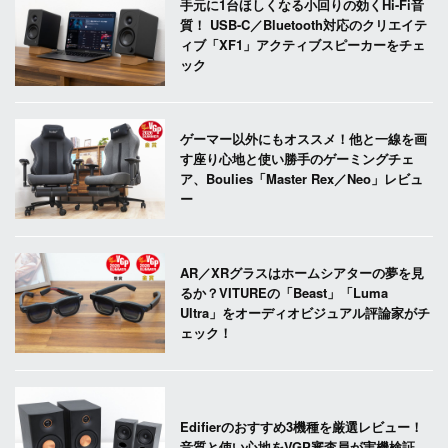
手元に1台ほしくなる小回りの効くHi-Fi音
質！ USB-C／Bluetooth対応のクリエイテ
ィブ「XF1」アクティブスピーカーをチェ
ック
ゲーマー以外にもオススメ！他と一線を画
す座り心地と使い勝手のゲーミングチェ
ア、Boulies「Master Rex／Neo」レビュ
ー
AR／XRグラスはホームシアターの夢を見
るか？VITUREの「Beast」「Luma
Ultra」をオーディオビジュアル評論家がチ
ェック！
Edifierのおすすめ3機種を厳選レビュー！
音質と使い心地をVGP審査員が実機検証