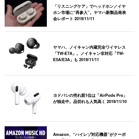
「リスニングケア」でヘッドホン／イヤ
ホン市場に“再参入”。ヤマハ新製品発表
会レポート
2019/11/11
ヤマハ、ノイキャン内蔵完全ワイヤレス
「TW-E7A」。ノイキャン非対応「TW-
E5A/E3A」も
2019/11/11
ヨドバシの売れ筋1位は「AirPods Pro」
が独走中。品切れも人気高く
2019/11/10
Amazon、“ハイレゾ対応機器”がクーポ