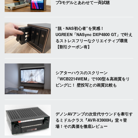
プ3モデルとあわせて一斉試聴
“脱・NAS初心者”を実感！
UGREEN「NASync DXP4800 GT」で叶え
るストレスフリーなクリエイティブ環境
【割引クーポン有】
シアターハウスのスクリーン
「WCB2214WEM」で100型＆高画質をリ
ビングに！ 壁投写との画質比較も
デノンAVアンプの次世代サウンドを牽引す
るミドルクラス『AVR-X3900H』堂々登
場！その真価を徹底レビュー