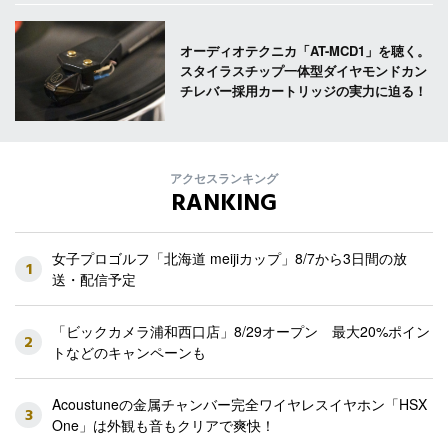
オーディオテクニカ「AT-MCD1」を聴く。
スタイラスチップ一体型ダイヤモンドカン
チレバー採用カートリッジの実力に迫る！
アクセスランキング
RANKING
女子プロゴルフ「北海道 meijiカップ」8/7から3日間の放
1
送・配信予定
「ビックカメラ浦和西口店」8/29オープン 最大20%ポイン
2
トなどのキャンペーンも
Acoustuneの金属チャンバー完全ワイヤレスイヤホン「HSX
3
One」は外観も音もクリアで爽快！