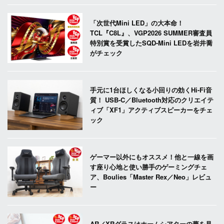
「次世代Mini LED」の大本命！
TCL『C8L』、VGP2026 SUMMER審査員
特別賞を受賞したSQD-Mini LEDを岩井喬
がチェック
手元に1台ほしくなる小回りの効くHi-Fi音
質！ USB-C／Bluetooth対応のクリエイテ
ィブ「XF1」アクティブスピーカーをチェ
ック
ゲーマー以外にもオススメ！他と一線を画
す座り心地と使い勝手のゲーミングチェ
ア、Boulies「Master Rex／Neo」レビュ
ー
AR／XRグラスはホームシアターの夢を見