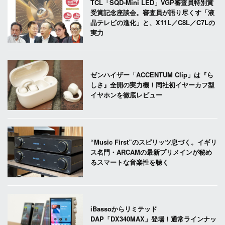
TCL「SQD-Mini LED」VGP審査員特別賞
受賞記念座談会。審査員が語り尽くす「液
晶テレビの進化」と、X11L／C8L／C7Lの
実力
ゼンハイザー「ACCENTUM Clip」は『ら
しさ』全開の実力機！同社初イヤーカフ型
イヤホンを徹底レビュー
“Music First”のスピリッツ息づく。イギリ
ス名門・ARCAMの最新プリメインが秘め
るスマートな音楽性を聴く
iBassoからリミテッド
DAP「DX340MAX」登場！通常ラインナッ