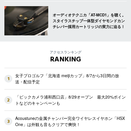
オーディオテクニカ「AT-MCD1」を聴く。
スタイラスチップ一体型ダイヤモンドカン
チレバー採用カートリッジの実力に迫る！
アクセスランキング
RANKING
女子プロゴルフ「北海道 meijiカップ」8/7から3日間の放
1
送・配信予定
「ビックカメラ浦和西口店」8/29オープン 最大20%ポイン
2
トなどのキャンペーンも
Acoustuneの金属チャンバー完全ワイヤレスイヤホン「HSX
3
One」は外観も音もクリアで爽快！