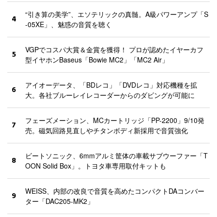
“引き算の美学”、エソテリックの真髄。A級パワーアンプ「S
4
-05XE」、魅惑の音質を聴く
VGPでコスパ大賞＆金賞を獲得！ プロが認めたイヤーカフ
5
型イヤホンBaseus「Bowie MC2」「MC2 Air」
アイオーデータ、「BDレコ」「DVDレコ」対応機種を拡
6
大。各社ブルーレイレコーダーからのダビングが可能に
フェーズメーション、MCカートリッジ「PP-2200」9/10発
7
売。磁気回路見直しやチタンボディ新採用で音質強化
ビートソニック、6mmアルミ筐体の車載サブウーファー「T
8
OON Solid Box」。トヨタ車専用取付キットも
WEISS、内部の改良で音質を高めたコンパクトDAコンバー
9
ター「DAC205-MK2」