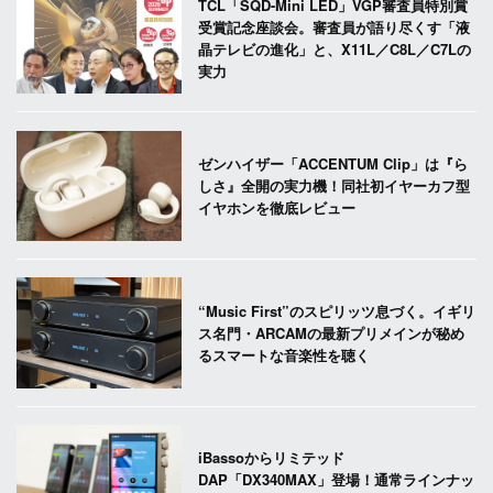
TCL「SQD-Mini LED」VGP審査員特別賞
受賞記念座談会。審査員が語り尽くす「液
晶テレビの進化」と、X11L／C8L／C7Lの
実力
ゼンハイザー「ACCENTUM Clip」は『ら
しさ』全開の実力機！同社初イヤーカフ型
イヤホンを徹底レビュー
“Music First”のスピリッツ息づく。イギリ
ス名門・ARCAMの最新プリメインが秘め
るスマートな音楽性を聴く
iBassoからリミテッド
DAP「DX340MAX」登場！通常ラインナッ