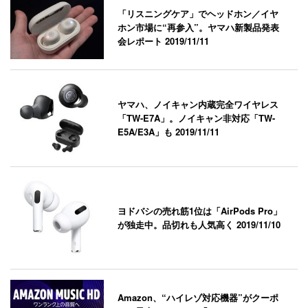
「リスニングケア」でヘッドホン／イヤ
ホン市場に“再参入”。ヤマハ新製品発表
会レポート
2019/11/11
ヤマハ、ノイキャン内蔵完全ワイヤレス
「TW-E7A」。ノイキャン非対応「TW-
E5A/E3A」も
2019/11/11
ヨドバシの売れ筋1位は「AirPods Pro」
が独走中。品切れも人気高く
2019/11/10
Amazon、“ハイレゾ対応機器”がクーポ