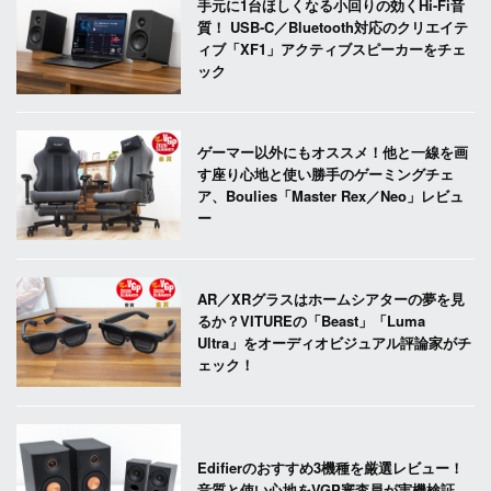
手元に1台ほしくなる小回りの効くHi-Fi音
質！ USB-C／Bluetooth対応のクリエイテ
ィブ「XF1」アクティブスピーカーをチェ
ック
ゲーマー以外にもオススメ！他と一線を画
す座り心地と使い勝手のゲーミングチェ
ア、Boulies「Master Rex／Neo」レビュ
ー
AR／XRグラスはホームシアターの夢を見
るか？VITUREの「Beast」「Luma
Ultra」をオーディオビジュアル評論家がチ
ェック！
Edifierのおすすめ3機種を厳選レビュー！
音質と使い心地をVGP審査員が実機検証