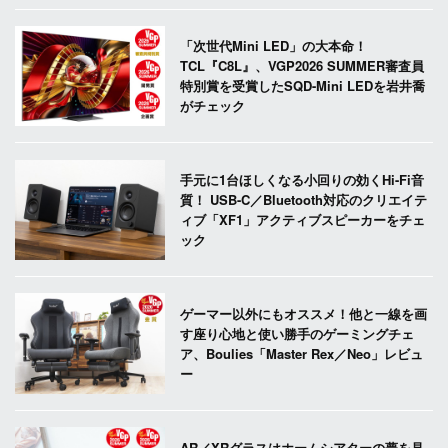
「次世代Mini LED」の大本命！
TCL『C8L』、VGP2026 SUMMER審査員
特別賞を受賞したSQD-Mini LEDを岩井喬
がチェック
手元に1台ほしくなる小回りの効くHi-Fi音
質！ USB-C／Bluetooth対応のクリエイテ
ィブ「XF1」アクティブスピーカーをチェ
ック
ゲーマー以外にもオススメ！他と一線を画
す座り心地と使い勝手のゲーミングチェ
ア、Boulies「Master Rex／Neo」レビュ
ー
AR／XRグラスはホームシアターの夢を見