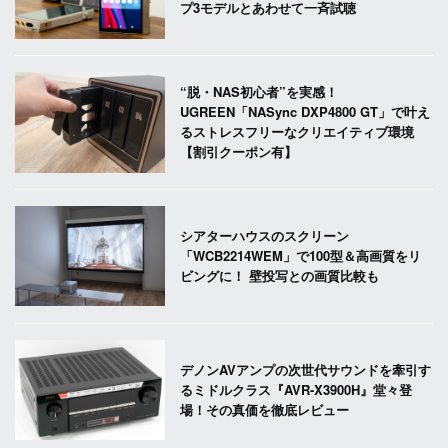
プ3モデルとあわせて一斉試聴
“脱・NAS初心者”を実感！
UGREEN「NASync DXP4800 GT」で叶え
るストレスフリーなクリエイティブ環境
【割引クーポン有】
シアターハウスのスクリーン
「WCB2214WEM」で100型＆高画質をリ
ビングに！ 壁投写との画質比較も
デノンAVアンプの次世代サウンドを牽引す
るミドルクラス『AVR-X3900H』堂々登
場！その真価を徹底レビュー