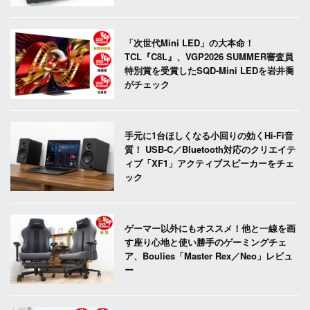
「次世代Mini LED」の大本命！
TCL『C8L』、VGP2026 SUMMER審査員
特別賞を受賞したSQD-Mini LEDを岩井喬
がチェック
手元に1台ほしくなる小回りの効くHi-Fi音
質！ USB-C／Bluetooth対応のクリエイテ
ィブ「XF1」アクティブスピーカーをチェ
ック
ゲーマー以外にもオススメ！他と一線を画
す座り心地と使い勝手のゲーミングチェ
ア、Boulies「Master Rex／Neo」レビュ
ー