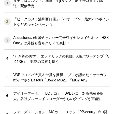
女子プロゴルフ「北海道 meijiカップ」8/7から3日間の放
1
送・配信予定
「ビックカメラ浦和西口店」8/29オープン 最大20%ポイン
2
トなどのキャンペーンも
Acoustuneの金属チャンバー完全ワイヤレスイヤホン「HSX
3
One」は外観も音もクリアで爽快！
“引き算の美学”、エソテリックの真髄。A級パワーアンプ「S
4
-05XE」、魅惑の音質を聴く
VGPでコスパ大賞＆金賞を獲得！ プロが認めたイヤーカフ
5
型イヤホンBaseus「Bowie MC2」「MC2 Air」
アイオーデータ、「BDレコ」「DVDレコ」対応機種を拡
6
大。各社ブルーレイレコーダーからのダビングが可能に
フェーズメーション、MCカートリッジ「PP-2200」9/10発