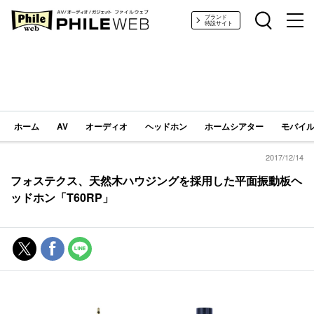
PHILE WEB｜AV/オーディオ/ガジェット
ブランド
特設サイト
ホーム
AV
オーディオ
ヘッドホン
ホームシアター
モバイル
2017/12/14
フォステクス、天然木ハウジングを採用した平面振動板ヘ
ッドホン「T60RP」