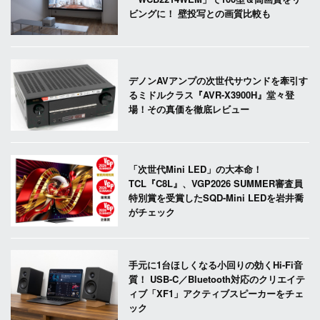
ビングに！ 壁投写との画質比較も
デノンAVアンプの次世代サウンドを牽引す
るミドルクラス『AVR-X3900H』堂々登
場！その真価を徹底レビュー
「次世代Mini LED」の大本命！
TCL『C8L』、VGP2026 SUMMER審査員
特別賞を受賞したSQD-Mini LEDを岩井喬
がチェック
手元に1台ほしくなる小回りの効くHi-Fi音
質！ USB-C／Bluetooth対応のクリエイテ
ィブ「XF1」アクティブスピーカーをチェ
ック