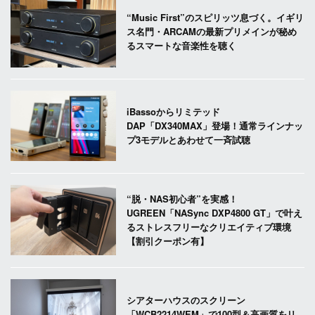
“Music First”のスピリッツ息づく。イギリ
ス名門・ARCAMの最新プリメインが秘め
るスマートな音楽性を聴く
iBassoからリミテッド
DAP「DX340MAX」登場！通常ラインナッ
プ3モデルとあわせて一斉試聴
“脱・NAS初心者”を実感！
UGREEN「NASync DXP4800 GT」で叶え
るストレスフリーなクリエイティブ環境
【割引クーポン有】
シアターハウスのスクリーン
「WCB2214WEM」で100型＆高画質をリ