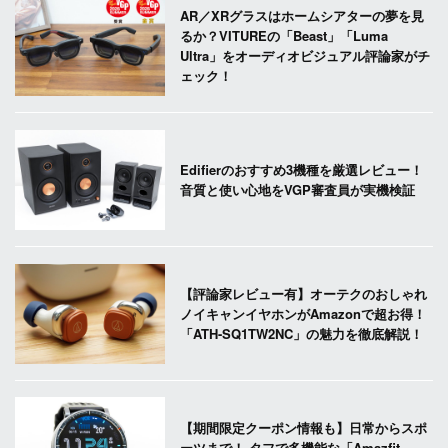
AR／XRグラスはホームシアターの夢を見
るか？VITUREの「Beast」「Luma
Ultra」をオーディオビジュアル評論家がチ
ェック！
Edifierのおすすめ3機種を厳選レビュー！
音質と使い心地をVGP審査員が実機検証
【評論家レビュー有】オーテクのおしゃれ
ノイキャンイヤホンがAmazonで超お得！
「ATH-SQ1TW2NC」の魅力を徹底解説！
【期間限定クーポン情報も】日常からスポ
ーツまで！ タフで多機能な「Amazfit