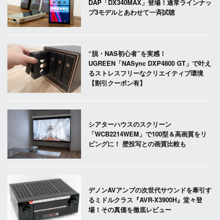
DAP「DX340MAX」登場！通常ラインナッ
プ3モデルとあわせて一斉試聴
“脱・NAS初心者”を実感！
UGREEN「NASync DXP4800 GT」で叶え
るストレスフリーなクリエイティブ環境
【割引クーポン有】
シアターハウスのスクリーン
「WCB2214WEM」で100型＆高画質をリ
ビングに！ 壁投写との画質比較も
デノンAVアンプの次世代サウンドを牽引す
るミドルクラス『AVR-X3900H』堂々登
場！その真価を徹底レビュー