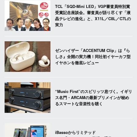
TCL「SQD-Mini LED」VGP審査員特別賞
受賞記念座談会。審査員が語り尽くす「液
晶テレビの進化」と、X11L／C8L／C7Lの
実力
ゼンハイザー「ACCENTUM Clip」は『ら
しさ』全開の実力機！同社初イヤーカフ型
イヤホンを徹底レビュー
“Music First”のスピリッツ息づく。イギリ
ス名門・ARCAMの最新プリメインが秘め
るスマートな音楽性を聴く
iBassoからリミテッド