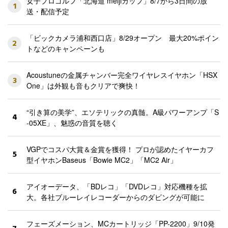
女子プロゴルフ「北海道 meijiカップ」8/7から3日間の放
1
送・配信予定
「ビックカメラ浦和西口店」8/29オープン 最大20%ポイン
2
トなどのキャンペーンも
Acoustuneの金属チャンバー完全ワイヤレスイヤホン「HSX
3
One」は外観も音もクリアで爽快！
“引き算の美学”、エソテリックの真髄。A級パワーアンプ「S
4
-05XE」、魅惑の音質を聴く
VGPでコスパ大賞＆金賞を獲得！ プロが認めたイヤーカフ
5
型イヤホンBaseus「Bowie MC2」「MC2 Air」
アイオーデータ、「BDレコ」「DVDレコ」対応機種を拡
6
大。各社ブルーレイレコーダーからのダビングが可能に
フェーズメーション、MCカートリッジ「PP-2200」9/10発