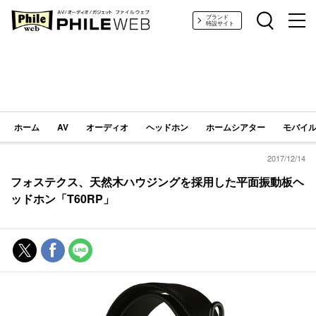
PHILE WEB｜AV/オーディオ/ガジェット
ブランド
特設サイト
ホーム
AV
オーディオ
ヘッドホン
ホームシアター
モバイル
2017/12/14
フォステクス、天然木ハウジングを採用した平面振動板ヘ
ッドホン「T60RP」