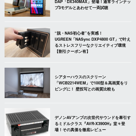
DAP「DX340MAX」登場！通常ラインナッ
プ3モデルとあわせて一斉試聴
“脱・NAS初心者”を実感！
UGREEN「NASync DXP4800 GT」で叶え
るストレスフリーなクリエイティブ環境
【割引クーポン有】
シアターハウスのスクリーン
「WCB2214WEM」で100型＆高画質をリ
ビングに！ 壁投写との画質比較も
デノンAVアンプの次世代サウンドを牽引す
るミドルクラス『AVR-X3900H』堂々登
場！その真価を徹底レビュー