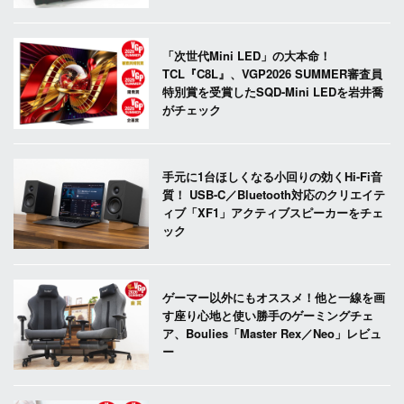
「次世代Mini LED」の大本命！
TCL『C8L』、VGP2026 SUMMER審査員
特別賞を受賞したSQD-Mini LEDを岩井喬
がチェック
手元に1台ほしくなる小回りの効くHi-Fi音
質！ USB-C／Bluetooth対応のクリエイテ
ィブ「XF1」アクティブスピーカーをチェ
ック
ゲーマー以外にもオススメ！他と一線を画
す座り心地と使い勝手のゲーミングチェ
ア、Boulies「Master Rex／Neo」レビュ
ー