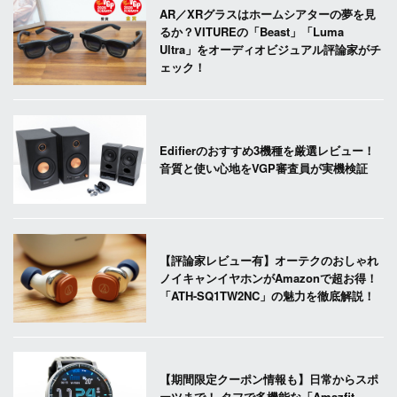
AR／XRグラスはホームシアターの夢を見
るか？VITUREの「Beast」「Luma
Ultra」をオーディオビジュアル評論家がチ
ェック！
Edifierのおすすめ3機種を厳選レビュー！
音質と使い心地をVGP審査員が実機検証
【評論家レビュー有】オーテクのおしゃれ
ノイキャンイヤホンがAmazonで超お得！
「ATH-SQ1TW2NC」の魅力を徹底解説！
【期間限定クーポン情報も】日常からスポ
ーツまで！ タフで多機能な「Amazfit