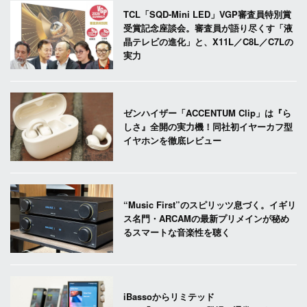
TCL「SQD-Mini LED」VGP審査員特別賞
受賞記念座談会。審査員が語り尽くす「液
晶テレビの進化」と、X11L／C8L／C7Lの
実力
ゼンハイザー「ACCENTUM Clip」は『ら
しさ』全開の実力機！同社初イヤーカフ型
イヤホンを徹底レビュー
“Music First”のスピリッツ息づく。イギリ
ス名門・ARCAMの最新プリメインが秘め
るスマートな音楽性を聴く
iBassoからリミテッド