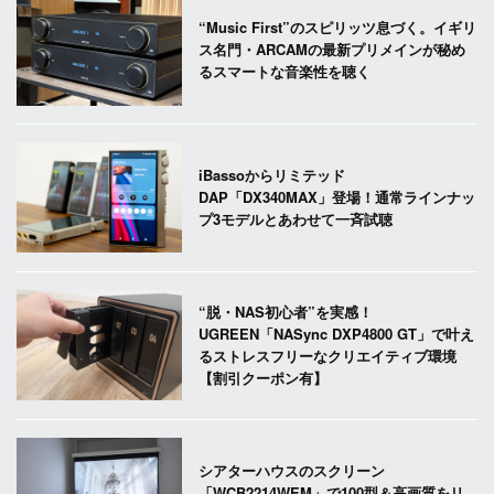
“Music First”のスピリッツ息づく。イギリ
ス名門・ARCAMの最新プリメインが秘め
るスマートな音楽性を聴く
iBassoからリミテッド
DAP「DX340MAX」登場！通常ラインナッ
プ3モデルとあわせて一斉試聴
“脱・NAS初心者”を実感！
UGREEN「NASync DXP4800 GT」で叶え
るストレスフリーなクリエイティブ環境
【割引クーポン有】
シアターハウスのスクリーン
「WCB2214WEM」で100型＆高画質をリ