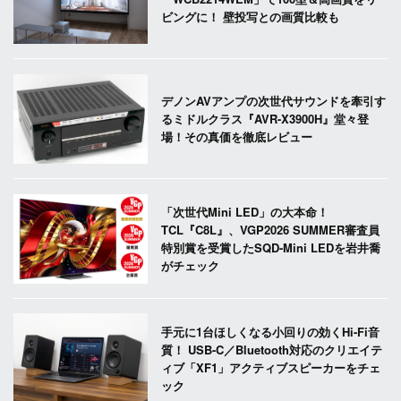
ビングに！ 壁投写との画質比較も
デノンAVアンプの次世代サウンドを牽引す
るミドルクラス『AVR-X3900H』堂々登
場！その真価を徹底レビュー
「次世代Mini LED」の大本命！
TCL『C8L』、VGP2026 SUMMER審査員
特別賞を受賞したSQD-Mini LEDを岩井喬
がチェック
手元に1台ほしくなる小回りの効くHi-Fi音
質！ USB-C／Bluetooth対応のクリエイテ
ィブ「XF1」アクティブスピーカーをチェ
ック