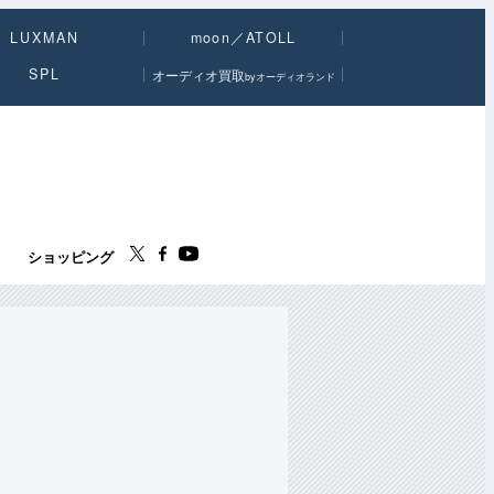
LUXMAN
moon／ATOLL
SPL
オーディオ買取
byオーディオランド
ス
ショッピング