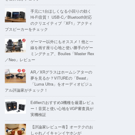
手元に1台ほしくなる小回りの効く
Hi-Fi音質！ USB-C／Bluetooth対応
のクリエイティブ「XF1」アクティ
ブスピーカーをチェック
ゲーマー以外にもオススメ！他と一
線を画す座り心地と使い勝手のゲー
ミングチェア、Boulies「Master Rex
／Neo」レビュー
AR／XRグラスはホームシアターの
夢を見るか？VITUREの「Beast」
「Luma Ultra」をオーディオビジュ
アル評論家がチェック！
Edifierのおすすめ3機種を厳選レビュ
ー！音質と使い心地をVGP審査員が
実機検証
【評論家レビュー有】オーテクのお
しゃれノイキャンイヤホンが