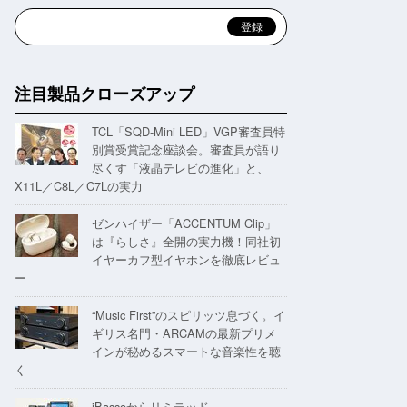
注目製品クローズアップ
TCL「SQD-Mini LED」VGP審査員特
別賞受賞記念座談会。審査員が語り
尽くす「液晶テレビの進化」と、
X11L／C8L／C7Lの実力
ゼンハイザー「ACCENTUM Clip」
は『らしさ』全開の実力機！同社初
イヤーカフ型イヤホンを徹底レビュ
ー
“Music First”のスピリッツ息づく。イ
ギリス名門・ARCAMの最新プリメ
インが秘めるスマートな音楽性を聴
く
iBassoからリミテッド