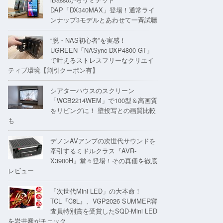
DAP「DX340MAX」登場！通常ライ
ンナップ3モデルとあわせて一斉試聴
“脱・NAS初心者”を実感！
UGREEN「NASync DXP4800 GT」
で叶えるストレスフリーなクリエイ
ティブ環境【割引クーポン有】
シアターハウスのスクリーン
「WCB2214WEM」で100型＆高画質
をリビングに！ 壁投写との画質比較
も
デノンAVアンプの次世代サウンドを
牽引するミドルクラス『AVR-
X3900H』堂々登場！その真価を徹底
レビュー
「次世代Mini LED」の大本命！
TCL『C8L』、VGP2026 SUMMER審
査員特別賞を受賞したSQD-Mini LED
を岩井喬がチェック