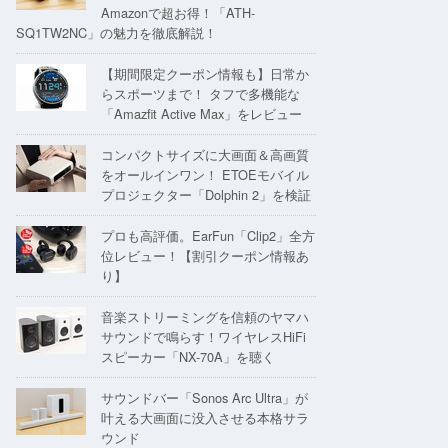
Amazonで超お得！「ATH-
SQ1TW2NC」の魅力を徹底解説！
【期間限定クーポン情報も】日常か
らスポーツまで！ タフで多機能な
「Amazfit Active Max」をレビュー
コンパクトサイズに大画面＆高画質
をオールインワン！ ETOEモバイル
プロジェクター「Dolphin 2」を検証
プロも高評価。EarFun「Clip2」全方
位レビュー！【割引クーポン情報あ
り】
音楽ストリーミングを信頼のヤマハ
サウンドで鳴らす！ワイヤレスHiFi
スピーカー「NX-70A」を聴く
サウンドバー「Sonos Arc Ultra」が
叶える大画面に没入させる本格サラ
ウンド