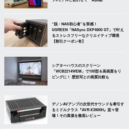
“脱・NAS初心者”を実感！
UGREEN「NASync DXP4800 GT」で叶え
るストレスフリーなクリエイティブ環境
【割引クーポン有】
シアターハウスのスクリーン
「WCB2214WEM」で100型＆高画質をリ
ビングに！ 壁投写との画質比較も
デノンAVアンプの次世代サウンドを牽引す
るミドルクラス『AVR-X3900H』堂々登
場！その真価を徹底レビュー