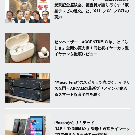
受賞記念座談会。審査員が語り尽くす「液
晶テレビの進化」と、X11L／C8L／C7Lの
実力
ゼンハイザー「ACCENTUM Clip」は『ら
しさ』全開の実力機！同社初イヤーカフ型
イヤホンを徹底レビュー
“Music First”のスピリッツ息づく。イギリ
ス名門・ARCAMの最新プリメインが秘め
るスマートな音楽性を聴く
iBassoからリミテッド
DAP「DX340MAX」登場！通常ラインナッ
プ3モデルとあわせて一斉試聴