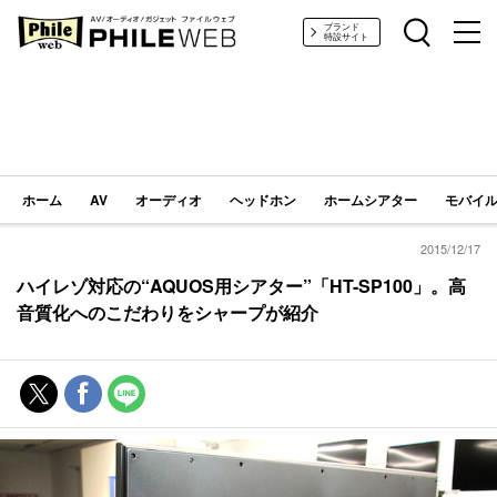
PHILE WEB｜AV/オーディオ/ガジェット
ブランド
特設サイト
ホーム
AV
オーディオ
ヘッドホン
ホームシアター
モバイル
2015/12/17
ハイレゾ対応の“AQUOS用シアター”「HT-SP100」。高
音質化へのこだわりをシャープが紹介