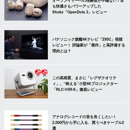
オープンイヤーへの理解度が半端ない！音
も快適さもパワーアップした
Shokz「OpenDots 2」レビュー
パナソニック旗艦4Kテレビ「Z95C」視聴
レビュー！ 評論家が「傑作」と高評価する
理由とは？
この高画質、まさに「レグザクオリテ
ィ」。“映える”小型4Kプロジェクター
「RLC-V5R-S」徹底レビュー
アナログレコードの音を良くしたい！
2,000円から手に入る、買うべきケーブル2
選