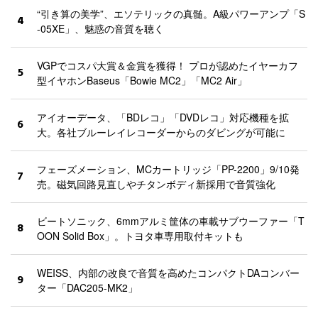
“引き算の美学”、エソテリックの真髄。A級パワーアンプ「S
4
-05XE」、魅惑の音質を聴く
VGPでコスパ大賞＆金賞を獲得！ プロが認めたイヤーカフ
5
型イヤホンBaseus「Bowie MC2」「MC2 Air」
アイオーデータ、「BDレコ」「DVDレコ」対応機種を拡
6
大。各社ブルーレイレコーダーからのダビングが可能に
フェーズメーション、MCカートリッジ「PP-2200」9/10発
7
売。磁気回路見直しやチタンボディ新採用で音質強化
ビートソニック、6mmアルミ筐体の車載サブウーファー「T
8
OON Solid Box」。トヨタ車専用取付キットも
WEISS、内部の改良で音質を高めたコンパクトDAコンバー
9
ター「DAC205-MK2」