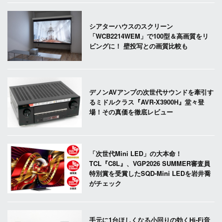
シアターハウスのスクリーン
「WCB2214WEM」で100型＆高画質をリ
ビングに！ 壁投写との画質比較も
デノンAVアンプの次世代サウンドを牽引す
るミドルクラス『AVR-X3900H』堂々登
場！その真価を徹底レビュー
「次世代Mini LED」の大本命！
TCL『C8L』、VGP2026 SUMMER審査員
特別賞を受賞したSQD-Mini LEDを岩井喬
がチェック
手元に1台ほしくなる小回りの効くHi-Fi音