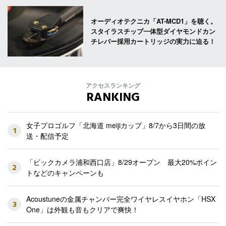
オーディオテクニカ「AT-MCD1」を聴く。
スタイラスチップ一体型ダイヤモンドカン
チレバー採用カートリッジの実力に迫る！
アクセスランキング
RANKING
女子プロゴルフ「北海道 meijiカップ」8/7から3日間の放
1
送・配信予定
「ビックカメラ浦和西口店」8/29オープン 最大20%ポイン
2
トなどのキャンペーンも
Acoustuneの金属チャンバー完全ワイヤレスイヤホン「HSX
3
One」は外観も音もクリアで爽快！