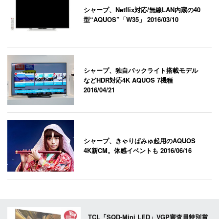
シャープ、Netflix対応/無線LAN内蔵の40
型“AQUOS”「W35」
2016/03/10
シャープ、独自バックライト搭載モデル
などHDR対応4K AQUOS 7機種
2016/04/21
シャープ、きゃりぱみゅ起用のAQUOS
4K新CM。体感イベントも
2016/06/16
TCL「SQD-Mini LED」VGP審査員特別賞