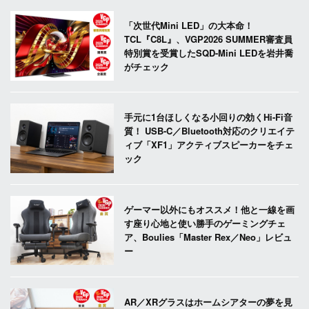
「次世代Mini LED」の大本命！
TCL『C8L』、VGP2026 SUMMER審査員
特別賞を受賞したSQD-Mini LEDを岩井喬
がチェック
手元に1台ほしくなる小回りの効くHi-Fi音
質！ USB-C／Bluetooth対応のクリエイテ
ィブ「XF1」アクティブスピーカーをチェ
ック
ゲーマー以外にもオススメ！他と一線を画
す座り心地と使い勝手のゲーミングチェ
ア、Boulies「Master Rex／Neo」レビュ
ー
AR／XRグラスはホームシアターの夢を見