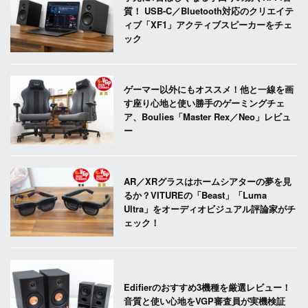
質！ USB-C／Bluetooth対応のクリエイテ
ィブ「XF1」アクティブスピーカーをチェ
ック
ゲーマー以外にもオススメ！他と一線を画
す座り心地と使い勝手のゲーミングチェ
ア、Boulies「Master Rex／Neo」レビュ
ー
AR／XRグラスはホームシアターの夢を見
るか？VITUREの「Beast」「Luma
Ultra」をオーディオビジュアル評論家がチ
ェック！
Edifierのおすすめ3機種を厳選レビュー！
音質と使い心地をVGP審査員が実機検証