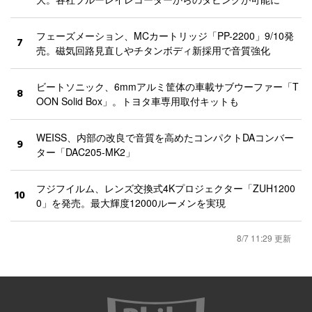
フェーズメーション、MCカートリッジ「PP-2200」9/10発
7
売。磁気回路見直しやチタンボディ新採用で音質強化
ビートソニック、6mmアルミ筐体の車載サブウーファー「T
8
OON Solid Box」。トヨタ車専用取付キットも
WEISS、内部の改良で音質を高めたコンパクトDAコンバー
9
ター「DAC205-MK2」
フジフイルム、レンズ交換式4Kプロジェクター「ZUH1200
10
0」を発売。最大輝度12000ルーメンを実現
8/7 11:29 更新