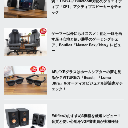
質！ USB-C／Bluetooth対応のクリエイテ
ィブ「XF1」アクティブスピーカーをチェ
ック
ゲーマー以外にもオススメ！他と一線を画
す座り心地と使い勝手のゲーミングチェ
ア、Boulies「Master Rex／Neo」レビュ
ー
AR／XRグラスはホームシアターの夢を見
るか？VITUREの「Beast」「Luma
Ultra」をオーディオビジュアル評論家がチ
ェック！
Edifierのおすすめ3機種を厳選レビュー！
音質と使い心地をVGP審査員が実機検証