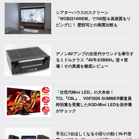
シアターハウスのスクリーン
「WCB2214WEM」で100型＆高画質をリ
ビングに！ 壁投写との画質比較も
デノンAVアンプの次世代サウンドを牽引す
るミドルクラス『AVR-X3900H』堂々登
場！その真価を徹底レビュー
「次世代Mini LED」の大本命！
TCL『C8L』、VGP2026 SUMMER審査員
特別賞を受賞したSQD-Mini LEDを岩井喬
がチェック
手元に1台ほしくなる小回りの効くHi-Fi音