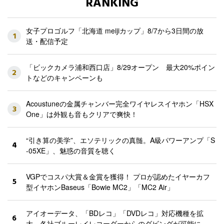
RANKING
女子プロゴルフ「北海道 meijiカップ」8/7から3日間の放
1
送・配信予定
「ビックカメラ浦和西口店」8/29オープン 最大20%ポイン
2
トなどのキャンペーンも
Acoustuneの金属チャンバー完全ワイヤレスイヤホン「HSX
3
One」は外観も音もクリアで爽快！
“引き算の美学”、エソテリックの真髄。A級パワーアンプ「S
4
-05XE」、魅惑の音質を聴く
VGPでコスパ大賞＆金賞を獲得！ プロが認めたイヤーカフ
5
型イヤホンBaseus「Bowie MC2」「MC2 Air」
アイオーデータ、「BDレコ」「DVDレコ」対応機種を拡
6
大。各社ブルーレイレコーダーからのダビングが可能に