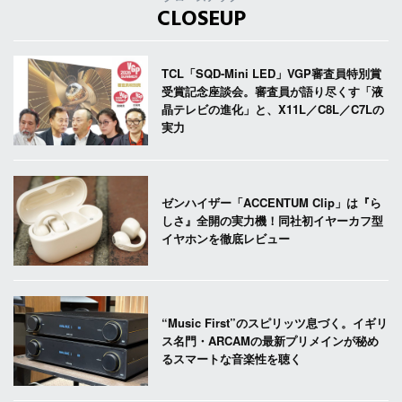
CLOSEUP
TCL「SQD-Mini LED」VGP審査員特別賞
受賞記念座談会。審査員が語り尽くす「液
晶テレビの進化」と、X11L／C8L／C7Lの
実力
ゼンハイザー「ACCENTUM Clip」は『ら
しさ』全開の実力機！同社初イヤーカフ型
イヤホンを徹底レビュー
“Music First”のスピリッツ息づく。イギリ
ス名門・ARCAMの最新プリメインが秘め
るスマートな音楽性を聴く