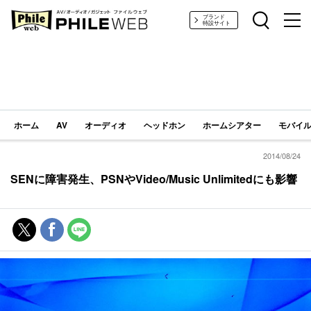
PHILE WEB｜AV/オーディオ/ガジェット
ブランド
特設サイト
ホーム
AV
オーディオ
ヘッドホン
ホームシアター
モバイル
2014/08/24
SENに障害発生、PSNやVideo/Music Unlimitedにも影響