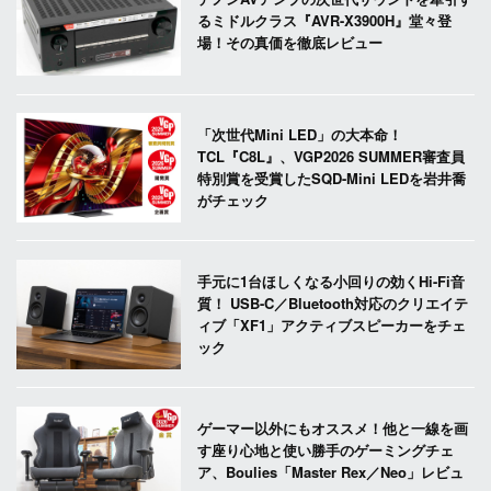
るミドルクラス『AVR-X3900H』堂々登
場！その真価を徹底レビュー
「次世代Mini LED」の大本命！
TCL『C8L』、VGP2026 SUMMER審査員
特別賞を受賞したSQD-Mini LEDを岩井喬
がチェック
手元に1台ほしくなる小回りの効くHi-Fi音
質！ USB-C／Bluetooth対応のクリエイテ
ィブ「XF1」アクティブスピーカーをチェ
ック
ゲーマー以外にもオススメ！他と一線を画
す座り心地と使い勝手のゲーミングチェ
ア、Boulies「Master Rex／Neo」レビュ