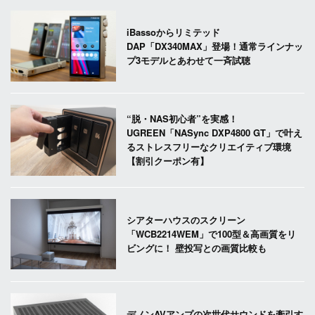
iBassoからリミテッド
DAP「DX340MAX」登場！通常ラインナッ
プ3モデルとあわせて一斉試聴
“脱・NAS初心者”を実感！
UGREEN「NASync DXP4800 GT」で叶え
るストレスフリーなクリエイティブ環境
【割引クーポン有】
シアターハウスのスクリーン
「WCB2214WEM」で100型＆高画質をリ
ビングに！ 壁投写との画質比較も
デノンAVアンプの次世代サウンドを牽引す