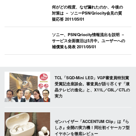
何がどの程度、なぜ漏れたのか、今後の
対策は － ソニーPSN/Qriocity会見の質
疑応答
2011/05/01
ソニー、PSN/Qriocity情報流出を説明 －
サービス全面復旧は5月中。ユーザーへの
補償策も発表
2011/05/01
TCL「SQD-Mini LED」VGP審査員特別賞
受賞記念座談会。審査員が語り尽くす「液
晶テレビの進化」と、X11L／C8L／C7Lの
実力
ゼンハイザー「ACCENTUM Clip」は『ら
しさ』全開の実力機！同社初イヤーカフ型
イヤホンを徹底レビュー