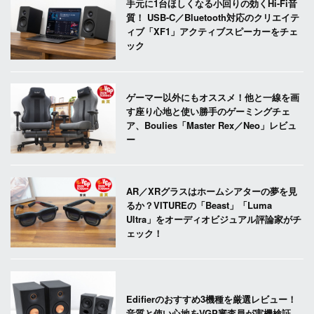
手元に1台ほしくなる小回りの効くHi-Fi音
質！ USB-C／Bluetooth対応のクリエイテ
ィブ「XF1」アクティブスピーカーをチェ
ック
ゲーマー以外にもオススメ！他と一線を画
す座り心地と使い勝手のゲーミングチェ
ア、Boulies「Master Rex／Neo」レビュ
ー
AR／XRグラスはホームシアターの夢を見
るか？VITUREの「Beast」「Luma
Ultra」をオーディオビジュアル評論家がチ
ェック！
Edifierのおすすめ3機種を厳選レビュー！
音質と使い心地をVGP審査員が実機検証