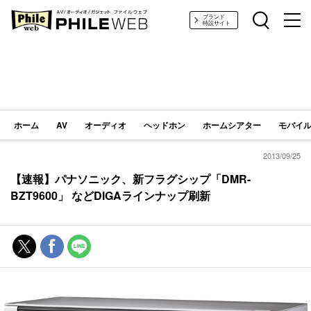
PHILE WEB｜AV/オーディオ/ガジェット
ブランド
特設サイト
ホーム
AV
オーディオ
ヘッドホン
ホームシアター
モバイル
2013/09/25
【速報】パナソニック、新フラグシップ「DMR-
BZT9600」 などDIGAラインナップ刷新