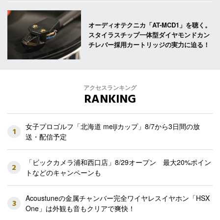
オーディオテクニカ「AT-MCD1」を聴く。
スタイラスチップ一体型ダイヤモンドカン
チレバー採用カートリッジの実力に迫る！
アクセスランキング
RANKING
女子プロゴルフ「北海道 meijiカップ」8/7から3日間の放
1
送・配信予定
「ビックカメラ浦和西口店」8/29オープン 最大20%ポイン
2
トなどのキャンペーンも
Acoustuneの金属チャンバー完全ワイヤレスイヤホン「HSX
3
One」は外観も音もクリアで爽快！