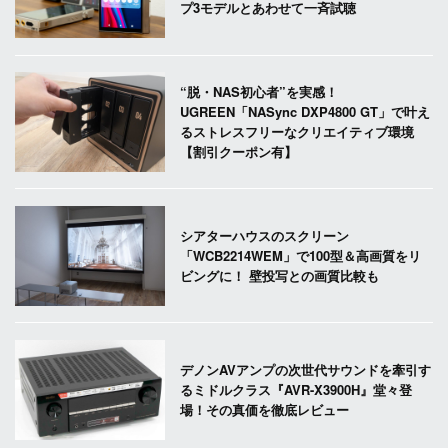
プ3モデルとあわせて一斉試聴
“脱・NAS初心者”を実感！
UGREEN「NASync DXP4800 GT」で叶え
るストレスフリーなクリエイティブ環境
【割引クーポン有】
シアターハウスのスクリーン
「WCB2214WEM」で100型＆高画質をリ
ビングに！ 壁投写との画質比較も
デノンAVアンプの次世代サウンドを牽引す
るミドルクラス『AVR-X3900H』堂々登
場！その真価を徹底レビュー