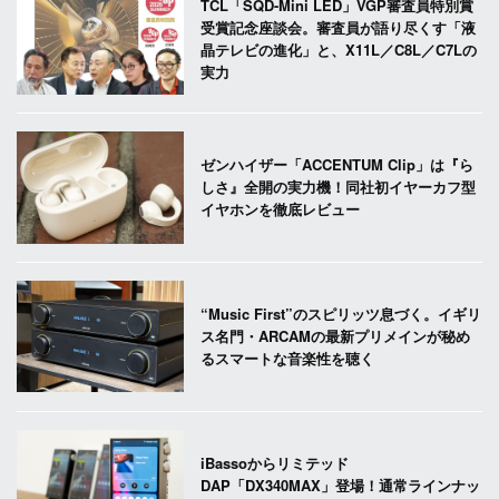
TCL「SQD-Mini LED」VGP審査員特別賞
受賞記念座談会。審査員が語り尽くす「液
晶テレビの進化」と、X11L／C8L／C7Lの
実力
ゼンハイザー「ACCENTUM Clip」は『ら
しさ』全開の実力機！同社初イヤーカフ型
イヤホンを徹底レビュー
“Music First”のスピリッツ息づく。イギリ
ス名門・ARCAMの最新プリメインが秘め
るスマートな音楽性を聴く
iBassoからリミテッド
DAP「DX340MAX」登場！通常ラインナッ