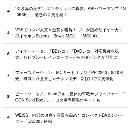
“引き算の美学”、エソテリックの真髄。A級パワーアンプ「S
4
-05XE」、魅惑の音質を聴く
VGPでコスパ大賞＆金賞を獲得！ プロが認めたイヤーカフ
5
型イヤホンBaseus「Bowie MC2」「MC2 Air」
アイオーデータ、「BDレコ」「DVDレコ」対応機種を拡
6
大。各社ブルーレイレコーダーからのダビングが可能に
フェーズメーション、MCカートリッジ「PP-2200」9/10発
7
売。磁気回路見直しやチタンボディ新採用で音質強化
ビートソニック、6mmアルミ筐体の車載サブウーファー「T
8
OON Solid Box」。トヨタ車専用取付キットも
WEISS、内部の改良で音質を高めたコンパクトDAコンバー
9
ター「DAC205-MK2」