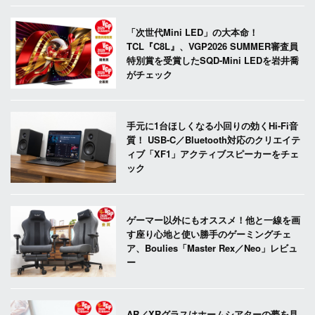
「次世代Mini LED」の大本命！
TCL『C8L』、VGP2026 SUMMER審査員
特別賞を受賞したSQD-Mini LEDを岩井喬
がチェック
手元に1台ほしくなる小回りの効くHi-Fi音
質！ USB-C／Bluetooth対応のクリエイテ
ィブ「XF1」アクティブスピーカーをチェ
ック
ゲーマー以外にもオススメ！他と一線を画
す座り心地と使い勝手のゲーミングチェ
ア、Boulies「Master Rex／Neo」レビュ
ー
AR／XRグラスはホームシアターの夢を見