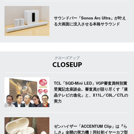
サウンドバー「Sonos Arc Ultra」が叶え
る大画面に没入させる本格サラウンド
クローズアップ
CLOSEUP
TCL「SQD-Mini LED」VGP審査員特別賞
受賞記念座談会。審査員が語り尽くす「液
晶テレビの進化」と、X11L／C8L／C7Lの
実力
ゼンハイザー「ACCENTUM Clip」は『ら
しさ』全開の実力機！同社初イヤーカフ型