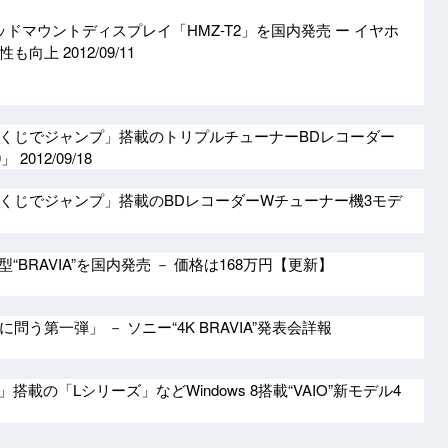
ドマウントディスプレイ「HMZ-T2」を国内発売 ー イヤホ
着性も向上
2012/09/11
くじでジャンプ」搭載のトリプルチューナーBDレコーダー
00」
2012/09/18
くじでジャンプ」搭載のBDレコーダーWチューナー機3モデ
型“BRAVIA”を国内発売 － 価格は168万円【更新】
う第一弾」 － ソニー“4K BRAVIA”発表会詳報
ty」搭載の「Lシリーズ」などWindows 8搭載“VAIO”新モデル4