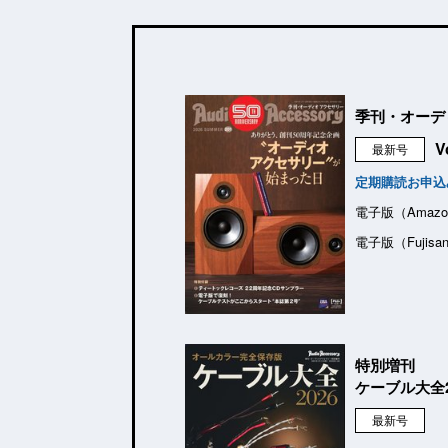
季刊・オーデ
V
最新号
定期購読お申込
電子版（Amazo
電子版（Fujisa
特別増刊
ケーブル大全2
最新号