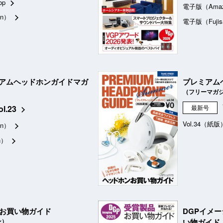
op
電子版（Ama
n）
電子版（Fujis
アムヘッドホンガイドマガ
プレミアム
（フリーマガ
ol.23
最新号
Vol.34（紙版
n）
n）
品お買い物ガイド
DGPイメ
ン）
い物ガイド