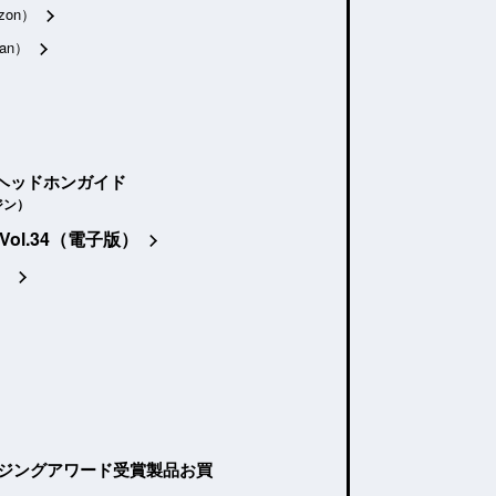
zon）
an）
ヘッドホンガイド
ジン）
Vol.34（電子版）
）
ージングアワード受賞製品お買