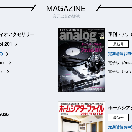
MAGAZINE
音元出版の雑誌
ィオアクセサリー
季刊・アナ
ol.201
最新号
み
定期購読お申
n）
電子版（Ama
n）
電子版（Fujis
ホームシア
026
最新号
定期購読お申