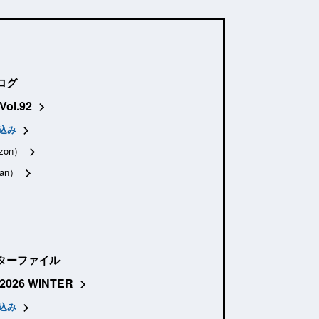
ログ
Vol.92
込み
zon）
an）
ターファイル
2026 WINTER
込み