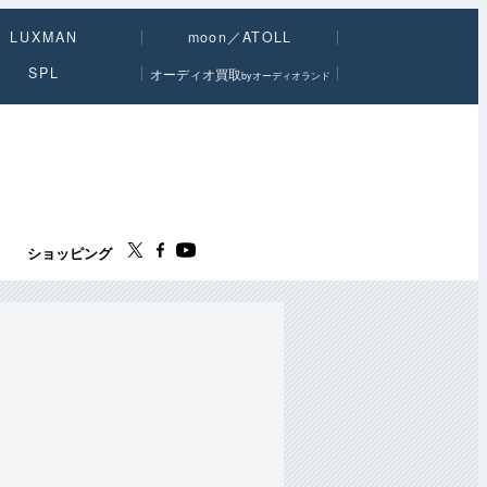
LUXMAN
moon／ATOLL
SPL
オーディオ買取
byオーディオランド
ス
ショッピング