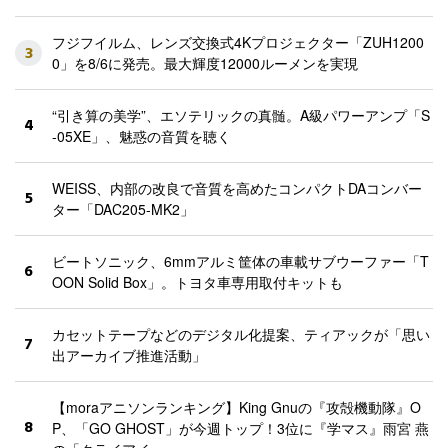
フジフイルム、レンズ交換式4Kプロジェクター「ZUH1200
3
0」を8/6に発売。最大輝度12000ルーメンを実現
“引き算の美学”、エソテリックの真髄。A級パワーアンプ「S
4
-05XE」、魅惑の音質を聴く
WEISS、内部の改良で音質を高めたコンパクトDAコンバー
5
ター「DAC205-MK2」
ビートソニック、6mmアルミ筐体の車載サブウーファー「T
6
OON Solid Box」。トヨタ車専用取付キットも
カセットテープなどのデジタル化提案、ティアックが「思い
7
出アーカイブ推進活動」
【moraアニソンランキング】King Gnuの『攻殻機動隊』O
8
P、「GO GHOST」が今週トップ！3位に『学マス』雨宮 燕