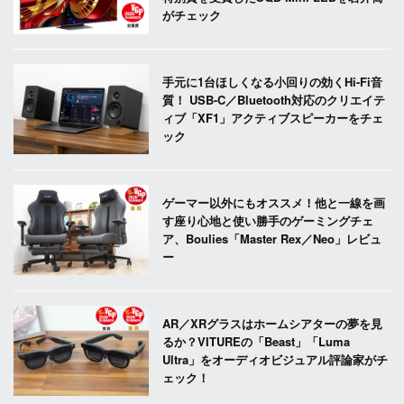
がチェック
手元に1台ほしくなる小回りの効くHi-Fi音
質！ USB-C／Bluetooth対応のクリエイテ
ィブ「XF1」アクティブスピーカーをチェ
ック
ゲーマー以外にもオススメ！他と一線を画
す座り心地と使い勝手のゲーミングチェ
ア、Boulies「Master Rex／Neo」レビュ
ー
AR／XRグラスはホームシアターの夢を見
るか？VITUREの「Beast」「Luma
Ultra」をオーディオビジュアル評論家がチ
ェック！