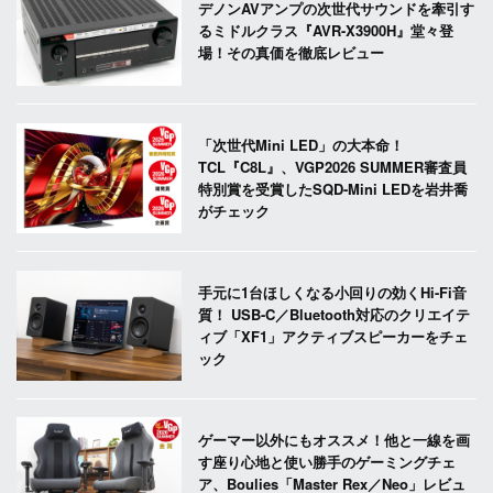
デノンAVアンプの次世代サウンドを牽引す
るミドルクラス『AVR-X3900H』堂々登
場！その真価を徹底レビュー
「次世代Mini LED」の大本命！
TCL『C8L』、VGP2026 SUMMER審査員
特別賞を受賞したSQD-Mini LEDを岩井喬
がチェック
手元に1台ほしくなる小回りの効くHi-Fi音
質！ USB-C／Bluetooth対応のクリエイテ
ィブ「XF1」アクティブスピーカーをチェ
ック
ゲーマー以外にもオススメ！他と一線を画
す座り心地と使い勝手のゲーミングチェ
ア、Boulies「Master Rex／Neo」レビュ