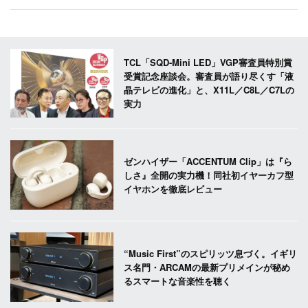
TCL「SQD-Mini LED」VGP審査員特別賞
受賞記念座談会。審査員が語り尽くす「液
晶テレビの進化」と、X11L／C8L／C7Lの
実力
ゼンハイザー「ACCENTUM Clip」は『ら
しさ』全開の実力機！同社初イヤーカフ型
イヤホンを徹底レビュー
“Music First”のスピリッツ息づく。イギリ
ス名門・ARCAMの最新プリメインが秘め
るスマートな音楽性を聴く