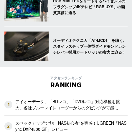
RGB Mini LEDをリードするハイセンスの
フラグシップ4Kテレビ「RGB UXS」の画
質真価に迫る
オーディオテクニカ「AT-MCD1」を聴く。
スタイラスチップ一体型ダイヤモンドカン
チレバー採用カートリッジの実力に迫る！
アクセスランキング
RANKING
アイオーデータ、「BDレコ」「DVDレコ」対応機種を拡
1
大。各社ブルーレイレコーダーからのダビングが可能に
スペックアップで“脱・NAS初心者”を実感！UGREEN「NAS
2
ync DXP4800 GT」レビュー