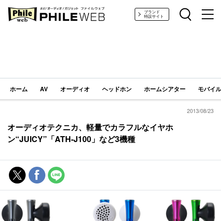
PHILE WEB｜AV/オーディオ/ガジェット
ブランド
特設サイト
ホーム
AV
オーディオ
ヘッドホン
ホームシアター
モバイル
2013/08/23
オーディオテクニカ、軽量でカラフルなイヤホ
ン“JUICY”「ATH-J100」など3機種