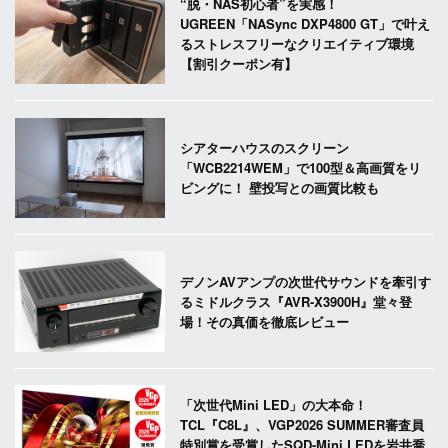
“脱・NAS初心者”を実感！
UGREEN「NASync DXP4800 GT」で叶え
るストレスフリーなクリエイティブ環境
【割引クーポン有】
シアターハウスのスクリーン
「WCB2214WEM」で100型＆高画質をリ
ビングに！ 壁投写との画質比較も
デノンAVアンプの次世代サウンドを牽引す
るミドルクラス『AVR-X3900H』堂々登
場！その真価を徹底レビュー
「次世代Mini LED」の大本命！
TCL『C8L』、VGP2026 SUMMER審査員
特別賞を受賞したSQD-Mini LEDを岩井喬