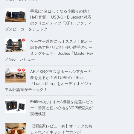
手元に1台ほしくなる小回りの効く
Hi-Fi音質！ USB-C／Bluetooth対応
のクリエイティブ「XF1」アクティ
ブスピーカーをチェック
ゲーマー以外にもオススメ！他と一
線を画す座り心地と使い勝手のゲー
ミングチェア、Boulies「Master Rex
／Neo」レビュー
AR／XRグラスはホームシアターの
夢を見るか？VITUREの「Beast」
「Luma Ultra」をオーディオビジュ
アル評論家がチェック！
Edifierのおすすめ3機種を厳選レビュ
ー！音質と使い心地をVGP審査員が
実機検証
【評論家レビュー有】オーテクのお
しゃれノイキャンイヤホンが