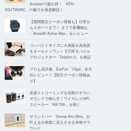
Amazonで超お得！「ATH-
SQ1TW2NC」の魅力を徹底解説！
【期間限定クーポン情報も】日常か
らスポーツまで！ タフで多機能な
「Amazfit Active Max」をレビュー
コンパクトサイズに大画面＆高画質
をオールインワン！ ETOEモバイル
プロジェクター「Dolphin 2」を検証
プロも高評価。EarFun「Clip2」全方
位レビュー！【割引クーポン情報あ
り】
音楽ストリーミングを信頼のヤマハ
サウンドで鳴らす！ワイヤレスHiFi
スピーカー「NX-70A」を聴く
サウンドバー「Sonos Arc Ultra」が
叶える大画面に没入させる本格サラ
ウンド