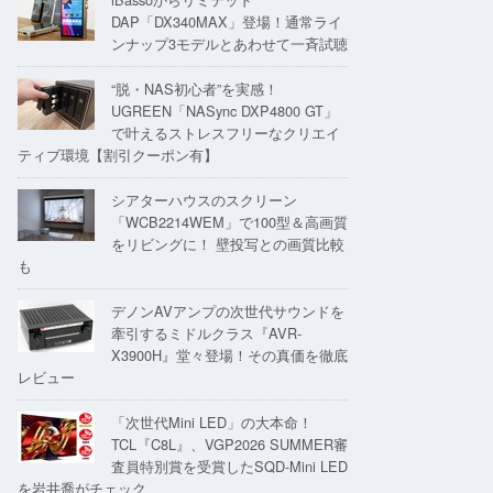
DAP「DX340MAX」登場！通常ライ
ンナップ3モデルとあわせて一斉試聴
“脱・NAS初心者”を実感！
UGREEN「NASync DXP4800 GT」
で叶えるストレスフリーなクリエイ
ティブ環境【割引クーポン有】
シアターハウスのスクリーン
「WCB2214WEM」で100型＆高画質
をリビングに！ 壁投写との画質比較
も
デノンAVアンプの次世代サウンドを
牽引するミドルクラス『AVR-
X3900H』堂々登場！その真価を徹底
レビュー
「次世代Mini LED」の大本命！
TCL『C8L』、VGP2026 SUMMER審
査員特別賞を受賞したSQD-Mini LED
を岩井喬がチェック