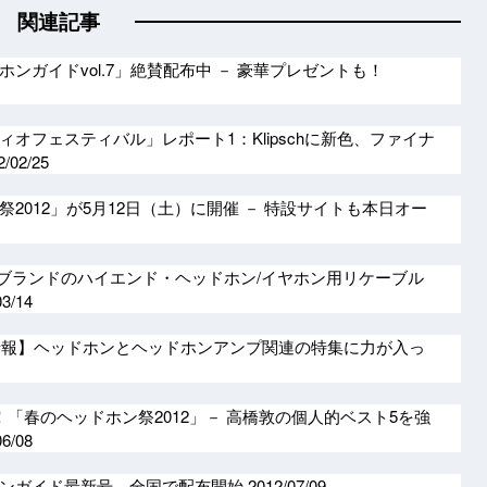
関連記事
ンガイドvol.7」絶賛配布中 － 豪華プレゼントも！
オフェスティバル」レポート1：Klipschに新色、ファイナ
2/02/25
2012」が5月12日（土）に開催 － 特設サイトも本日オー
neブランドのハイエンド・ヘッドホン/イヤホン用リケーブル
03/14
vol.06情報】ヘッドホンとヘッドホンアンプ関連の特集に力が入っ
！「春のヘッドホン祭2012」－ 高橋敦の個人的ベスト5を強
06/08
ホンガイド最新号、全国で配布開始
2012/07/09