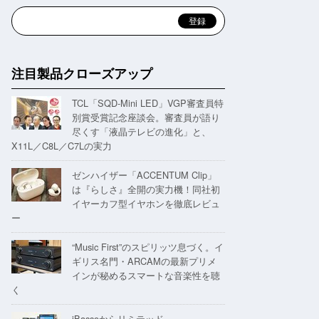
注目製品クローズアップ
TCL「SQD-Mini LED」VGP審査員特
別賞受賞記念座談会。審査員が語り
尽くす「液晶テレビの進化」と、
X11L／C8L／C7Lの実力
ゼンハイザー「ACCENTUM Clip」
は『らしさ』全開の実力機！同社初
イヤーカフ型イヤホンを徹底レビュ
ー
“Music First”のスピリッツ息づく。イ
ギリス名門・ARCAMの最新プリメ
インが秘めるスマートな音楽性を聴
く
iBassoからリミテッド