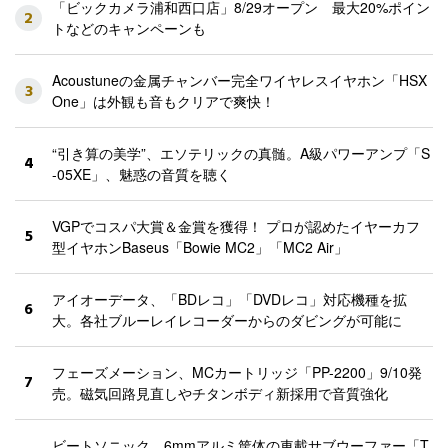
「ビックカメラ浦和西口店」8/29オープン 最大20%ポイン
2
トなどのキャンペーンも
Acoustuneの金属チャンバー完全ワイヤレスイヤホン「HSX
3
One」は外観も音もクリアで爽快！
“引き算の美学”、エソテリックの真髄。A級パワーアンプ「S
4
-05XE」、魅惑の音質を聴く
VGPでコスパ大賞＆金賞を獲得！ プロが認めたイヤーカフ
5
型イヤホンBaseus「Bowie MC2」「MC2 Air」
アイオーデータ、「BDレコ」「DVDレコ」対応機種を拡
6
大。各社ブルーレイレコーダーからのダビングが可能に
フェーズメーション、MCカートリッジ「PP-2200」9/10発
7
売。磁気回路見直しやチタンボディ新採用で音質強化
ビートソニック、6mmアルミ筐体の車載サブウーファー「T