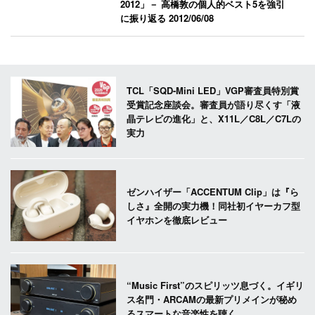
2012」－ 高橋敦の個人的ベスト5を強引
に振り返る
2012/06/08
TCL「SQD-Mini LED」VGP審査員特別賞
受賞記念座談会。審査員が語り尽くす「液
晶テレビの進化」と、X11L／C8L／C7Lの
実力
ゼンハイザー「ACCENTUM Clip」は『ら
しさ』全開の実力機！同社初イヤーカフ型
イヤホンを徹底レビュー
“Music First”のスピリッツ息づく。イギリ
ス名門・ARCAMの最新プリメインが秘め
るスマートな音楽性を聴く