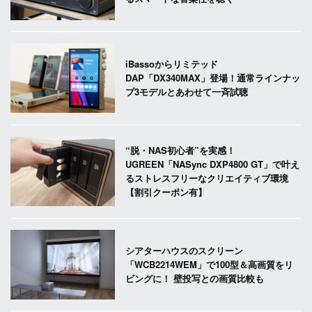
iBassoからリミテッド
DAP「DX340MAX」登場！通常ラインナッ
プ3モデルとあわせて一斉試聴
“脱・NAS初心者”を実感！
UGREEN「NASync DXP4800 GT」で叶え
るストレスフリーなクリエイティブ環境
【割引クーポン有】
シアターハウスのスクリーン
「WCB2214WEM」で100型＆高画質をリ
ビングに！ 壁投写との画質比較も