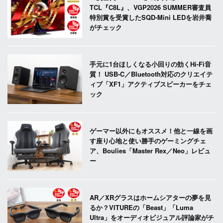
TCL『C8L』、VGP2026 SUMMER審査員
特別賞を受賞したSQD-Mini LEDを岩井喬
がチェック
手元に1台ほしくなる小回りの効くHi-Fi音
質！ USB-C／Bluetooth対応のクリエイテ
ィブ「XF1」アクティブスピーカーをチェ
ック
ゲーマー以外にもオススメ！他と一線を画
す座り心地と使い勝手のゲーミングチェ
ア、Boulies「Master Rex／Neo」レビュ
ー
AR／XRグラスはホームシアターの夢を見
るか？VITUREの「Beast」「Luma
Ultra」をオーディオビジュアル評論家がチ