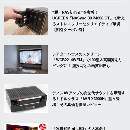
“脱・NAS初心者”を実感！
UGREEN「NASync DXP4800 GT」で叶え
るストレスフリーなクリエイティブ環境
【割引クーポン有】
シアターハウスのスクリーン
「WCB2214WEM」で100型＆高画質をリ
ビングに！ 壁投写との画質比較も
デノンAVアンプの次世代サウンドを牽引す
るミドルクラス『AVR-X3900H』堂々登
場！その真価を徹底レビュー
「次世代Mini LED」の大本命！