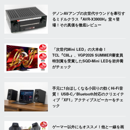
デノンAVアンプの次世代サウンドを牽引す
るミドルクラス『AVR-X3900H』堂々登
場！その真価を徹底レビュー
「次世代Mini LED」の大本命！
TCL『C8L』、VGP2026 SUMMER審査員
特別賞を受賞したSQD-Mini LEDを岩井喬
がチェック
手元に1台ほしくなる小回りの効くHi-Fi音
質！ USB-C／Bluetooth対応のクリエイテ
ィブ「XF1」アクティブスピーカーをチェ
ック
ゲーマー以外にもオススメ！他と一線を画