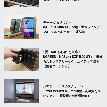
iBassoからリミテッド
DAP「DX340MAX」登場！通常ラインナッ
プ3モデルとあわせて一斉試聴
“脱・NAS初心者”を実感！
UGREEN「NASync DXP4800 GT」で叶え
るストレスフリーなクリエイティブ環境
【割引クーポン有】
シアターハウスのスクリーン
「WCB2214WEM」で100型＆高画質をリ
ビングに！ 壁投写との画質比較も