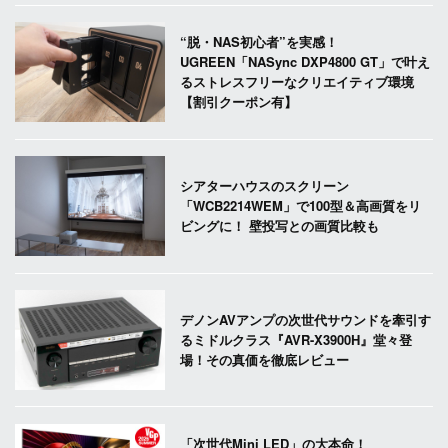
“脱・NAS初心者”を実感！
UGREEN「NASync DXP4800 GT」で叶え
るストレスフリーなクリエイティブ環境
【割引クーポン有】
シアターハウスのスクリーン
「WCB2214WEM」で100型＆高画質をリ
ビングに！ 壁投写との画質比較も
デノンAVアンプの次世代サウンドを牽引す
るミドルクラス『AVR-X3900H』堂々登
場！その真価を徹底レビュー
「次世代Mini LED」の大本命！