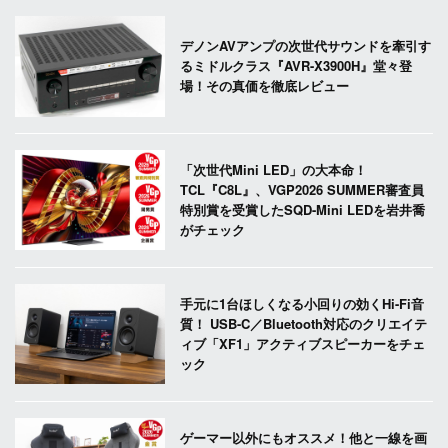
デノンAVアンプの次世代サウンドを牽引す
るミドルクラス『AVR-X3900H』堂々登
場！その真価を徹底レビュー
「次世代Mini LED」の大本命！
TCL『C8L』、VGP2026 SUMMER審査員
特別賞を受賞したSQD-Mini LEDを岩井喬
がチェック
手元に1台ほしくなる小回りの効くHi-Fi音
質！ USB-C／Bluetooth対応のクリエイテ
ィブ「XF1」アクティブスピーカーをチェ
ック
ゲーマー以外にもオススメ！他と一線を画