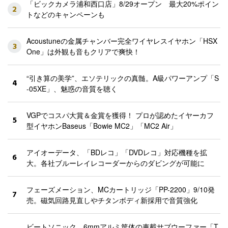
「ビックカメラ浦和西口店」8/29オープン 最大20%ポイン
2
トなどのキャンペーンも
Acoustuneの金属チャンバー完全ワイヤレスイヤホン「HSX
3
One」は外観も音もクリアで爽快！
“引き算の美学”、エソテリックの真髄。A級パワーアンプ「S
4
-05XE」、魅惑の音質を聴く
VGPでコスパ大賞＆金賞を獲得！ プロが認めたイヤーカフ
5
型イヤホンBaseus「Bowie MC2」「MC2 Air」
アイオーデータ、「BDレコ」「DVDレコ」対応機種を拡
6
大。各社ブルーレイレコーダーからのダビングが可能に
フェーズメーション、MCカートリッジ「PP-2200」9/10発
7
売。磁気回路見直しやチタンボディ新採用で音質強化
ビートソニック、6mmアルミ筐体の車載サブウーファー「T