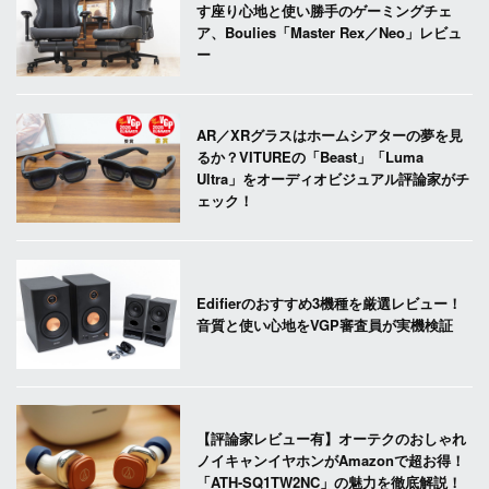
す座り心地と使い勝手のゲーミングチェ
ア、Boulies「Master Rex／Neo」レビュ
ー
AR／XRグラスはホームシアターの夢を見
るか？VITUREの「Beast」「Luma
Ultra」をオーディオビジュアル評論家がチ
ェック！
Edifierのおすすめ3機種を厳選レビュー！
音質と使い心地をVGP審査員が実機検証
【評論家レビュー有】オーテクのおしゃれ
ノイキャンイヤホンがAmazonで超お得！
「ATH-SQ1TW2NC」の魅力を徹底解説！