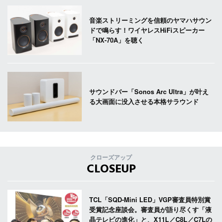
音楽ストリーミングを信頼のヤマハサウン
ドで鳴らす！ワイヤレスHiFiスピーカー
「NX-70A」を聴く
サウンドバー「Sonos Arc Ultra」が叶え
る大画面に没入させる本格サラウンド
クローズアップ
CLOSEUP
TCL「SQD-Mini LED」VGP審査員特別賞
受賞記念座談会。審査員が語り尽くす「液
晶テレビの進化」と、X11L／C8L／C7Lの