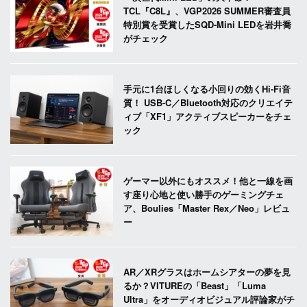
TCL『C8L』、VGP2026 SUMMER審査員
特別賞を受賞したSQD-Mini LEDを岩井喬
がチェック
手元に1台ほしくなる小回りの効くHi-Fi音
質！ USB-C／Bluetooth対応のクリエイテ
ィブ「XF1」アクティブスピーカーをチェ
ック
ゲーマー以外にもオススメ！他と一線を画
す座り心地と使い勝手のゲーミングチェ
ア、Boulies「Master Rex／Neo」レビュ
ー
AR／XRグラスはホームシアターの夢を見
るか？VITUREの「Beast」「Luma
Ultra」をオーディオビジュアル評論家がチ