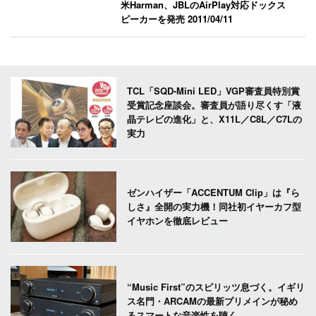
米Harman、JBLのAirPlay対応ドックス
ピーカーを発売
2011/04/11
TCL「SQD-Mini LED」VGP審査員特別賞
受賞記念座談会。審査員が語り尽くす「液
晶テレビの進化」と、X11L／C8L／C7Lの
実力
ゼンハイザー「ACCENTUM Clip」は『ら
しさ』全開の実力機！同社初イヤーカフ型
イヤホンを徹底レビュー
“Music First”のスピリッツ息づく。イギリ
ス名門・ARCAMの最新プリメインが秘め
るスマートな音楽性を聴く