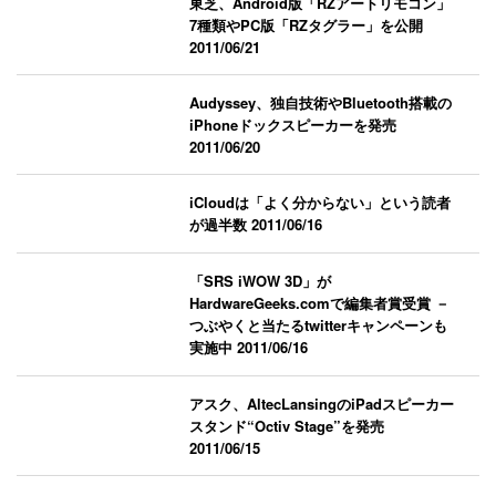
東芝、Android版「RZアートリモコン」
7種類やPC版「RZタグラー」を公開
2011/06/21
Audyssey、独自技術やBluetooth搭載の
iPhoneドックスピーカーを発売
2011/06/20
iCloudは「よく分からない」という読者
が過半数
2011/06/16
「SRS iWOW 3D」が
HardwareGeeks.comで編集者賞受賞 －
つぶやくと当たるtwitterキャンペーンも
実施中
2011/06/16
アスク、AltecLansingのiPadスピーカー
スタンド“Octiv Stage”を発売
2011/06/15