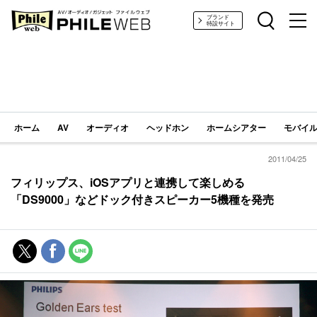
PHILE WEB｜AV/オーディオ/ガジェット
ブランド
特設サイト
ホーム
AV
オーディオ
ヘッドホン
ホームシアター
モバイル
2011/04/25
フィリップス、iOSアプリと連携して楽しめる
「DS9000」などドック付きスピーカー5機種を発売