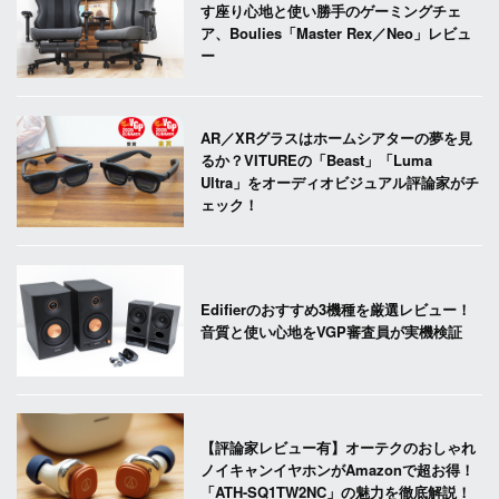
す座り心地と使い勝手のゲーミングチェ
ア、Boulies「Master Rex／Neo」レビュ
ー
AR／XRグラスはホームシアターの夢を見
るか？VITUREの「Beast」「Luma
Ultra」をオーディオビジュアル評論家がチ
ェック！
Edifierのおすすめ3機種を厳選レビュー！
音質と使い心地をVGP審査員が実機検証
【評論家レビュー有】オーテクのおしゃれ
ノイキャンイヤホンがAmazonで超お得！
「ATH-SQ1TW2NC」の魅力を徹底解説！