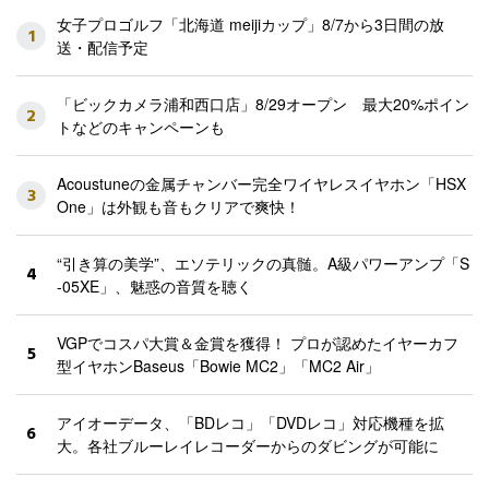
女子プロゴルフ「北海道 meijiカップ」8/7から3日間の放
1
送・配信予定
「ビックカメラ浦和西口店」8/29オープン 最大20%ポイン
2
トなどのキャンペーンも
Acoustuneの金属チャンバー完全ワイヤレスイヤホン「HSX
3
One」は外観も音もクリアで爽快！
“引き算の美学”、エソテリックの真髄。A級パワーアンプ「S
4
-05XE」、魅惑の音質を聴く
VGPでコスパ大賞＆金賞を獲得！ プロが認めたイヤーカフ
5
型イヤホンBaseus「Bowie MC2」「MC2 Air」
アイオーデータ、「BDレコ」「DVDレコ」対応機種を拡
6
大。各社ブルーレイレコーダーからのダビングが可能に