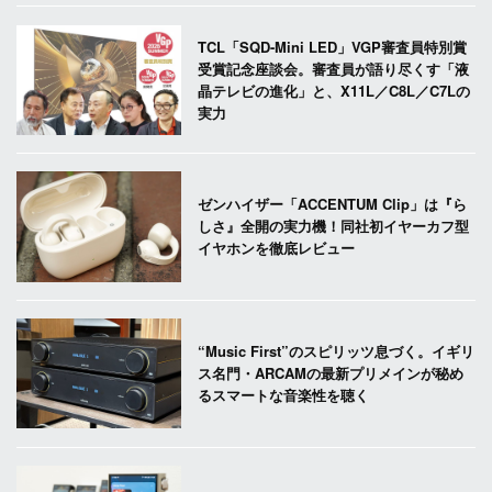
TCL「SQD-Mini LED」VGP審査員特別賞
受賞記念座談会。審査員が語り尽くす「液
晶テレビの進化」と、X11L／C8L／C7Lの
実力
ゼンハイザー「ACCENTUM Clip」は『ら
しさ』全開の実力機！同社初イヤーカフ型
イヤホンを徹底レビュー
“Music First”のスピリッツ息づく。イギリ
ス名門・ARCAMの最新プリメインが秘め
るスマートな音楽性を聴く