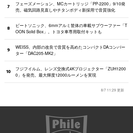
フェーズメーション、MCカートリッジ「PP-2200」9/10発
7
売。磁気回路見直しやチタンボディ新採用で音質強化
ビートソニック、6mmアルミ筐体の車載サブウーファー「T
8
OON Solid Box」。トヨタ車専用取付キットも
WEISS、内部の改良で音質を高めたコンパクトDAコンバー
9
ター「DAC205-MK2」
フジフイルム、レンズ交換式4Kプロジェクター「ZUH1200
10
0」を発売。最大輝度12000ルーメンを実現
8/7 11:29 更新