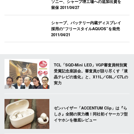
ソニー、シャープ堺工場への追加出資を
留保
2011/04/27
シャープ、バッテリー内蔵ディスプレイ
採用の“フリースタイルAQUOS”を発売
2011/04/21
TCL「SQD-Mini LED」VGP審査員特別賞
受賞記念座談会。審査員が語り尽くす「液
晶テレビの進化」と、X11L／C8L／C7Lの
実力
ゼンハイザー「ACCENTUM Clip」は『ら
しさ』全開の実力機！同社初イヤーカフ型
イヤホンを徹底レビュー