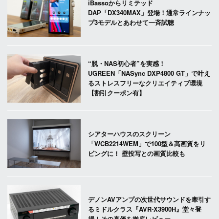
iBassoからリミテッド
DAP「DX340MAX」登場！通常ラインナッ
プ3モデルとあわせて一斉試聴
“脱・NAS初心者”を実感！
UGREEN「NASync DXP4800 GT」で叶え
るストレスフリーなクリエイティブ環境
【割引クーポン有】
シアターハウスのスクリーン
「WCB2214WEM」で100型＆高画質をリ
ビングに！ 壁投写との画質比較も
デノンAVアンプの次世代サウンドを牽引す
るミドルクラス『AVR-X3900H』堂々登
場！その真価を徹底レビュー