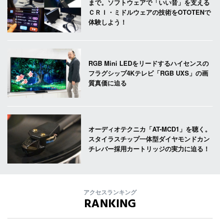
まで。ソフトウェアで「いい音」を支える
ＣＲＩ・ミドルウェアの技術をOTOTENで
体験しよう！
RGB Mini LEDをリードするハイセンスの
フラグシップ4Kテレビ「RGB UXS」の画
質真価に迫る
オーディオテクニカ「AT-MCD1」を聴く。
スタイラスチップ一体型ダイヤモンドカン
チレバー採用カートリッジの実力に迫る！
アクセスランキング
RANKING