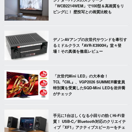
「WCB2214WEM」で100型＆高画質をリ
ビングに！ 壁投写との画質比較も
デノンAVアンプの次世代サウンドを牽引す
るミドルクラス『AVR-X3900H』堂々登
場！その真価を徹底レビュー
「次世代Mini LED」の大本命！
TCL『C8L』、VGP2026 SUMMER審査員
特別賞を受賞したSQD-Mini LEDを岩井喬
がチェック
手元に1台ほしくなる小回りの効くHi-Fi音
質！ USB-C／Bluetooth対応のクリエイテ
ィブ「XF1」アクティブスピーカーをチェ