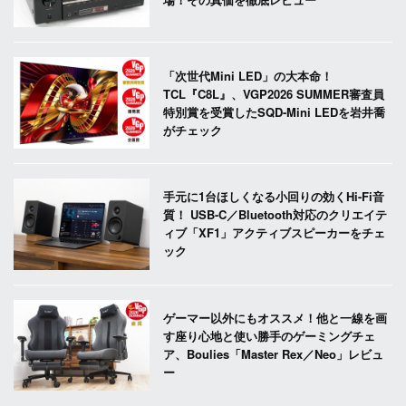
「次世代Mini LED」の大本命！
TCL『C8L』、VGP2026 SUMMER審査員
特別賞を受賞したSQD-Mini LEDを岩井喬
がチェック
手元に1台ほしくなる小回りの効くHi-Fi音
質！ USB-C／Bluetooth対応のクリエイテ
ィブ「XF1」アクティブスピーカーをチェ
ック
ゲーマー以外にもオススメ！他と一線を画
す座り心地と使い勝手のゲーミングチェ
ア、Boulies「Master Rex／Neo」レビュ
ー