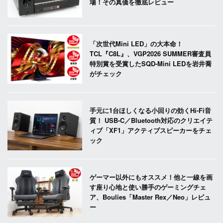
場！その真価を徹底レビュー
「次世代Mini LED」の大本命！
TCL『C8L』、VGP2026 SUMMER審査員
特別賞を受賞したSQD-Mini LEDを岩井喬
がチェック
手元に1台ほしくなる小回りの効くHi-Fi音
質！ USB-C／Bluetooth対応のクリエイテ
ィブ「XF1」アクティブスピーカーをチェ
ック
ゲーマー以外にもオススメ！他と一線を画
す座り心地と使い勝手のゲーミングチェ
ア、Boulies「Master Rex／Neo」レビュ
ー