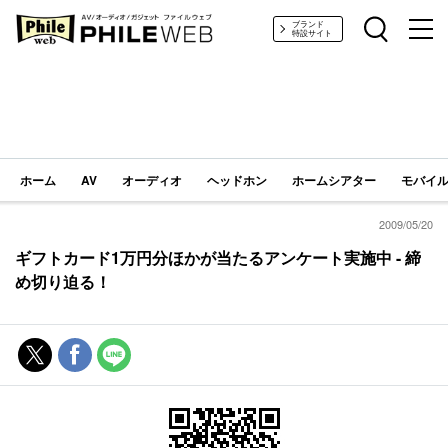
PHILE WEB｜AV/オーディオ/ガジェット
ブランド
特設サイト
ホーム
AV
オーディオ
ヘッドホン
ホームシアター
モバイル
2009/05/20
ギフトカード1万円分ほかが当たるアンケート実施中 - 締
め切り迫る！