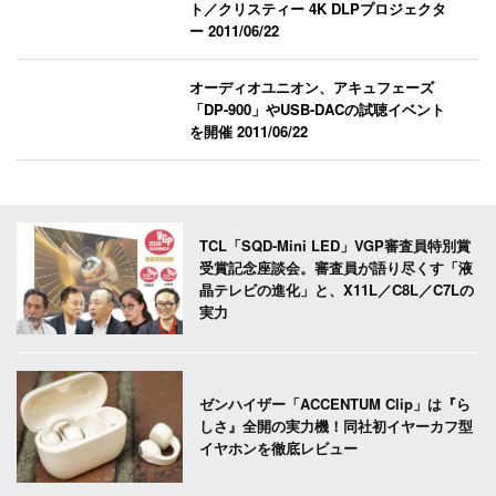
ト／クリスティー 4K DLPプロジェクタ
ー
2011/06/22
オーディオユニオン、アキュフェーズ
「DP-900」やUSB-DACの試聴イベント
を開催
2011/06/22
TCL「SQD-Mini LED」VGP審査員特別賞
受賞記念座談会。審査員が語り尽くす「液
晶テレビの進化」と、X11L／C8L／C7Lの
実力
ゼンハイザー「ACCENTUM Clip」は『ら
しさ』全開の実力機！同社初イヤーカフ型
イヤホンを徹底レビュー