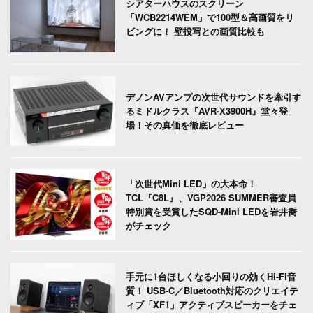
シアターハウスのスクリーン
「WCB2214WEM」で100型＆高画質をリ
ビングに！ 壁投写との画質比較も
デノンAVアンプの次世代サウンドを牽引す
るミドルクラス『AVR-X3900H』堂々登
場！その真価を徹底レビュー
「次世代Mini LED」の大本命！
TCL『C8L』、VGP2026 SUMMER審査員
特別賞を受賞したSQD-Mini LEDを岩井喬
がチェック
手元に1台ほしくなる小回りの効くHi-Fi音
質！ USB-C／Bluetooth対応のクリエイテ
ィブ「XF1」アクティブスピーカーをチェ