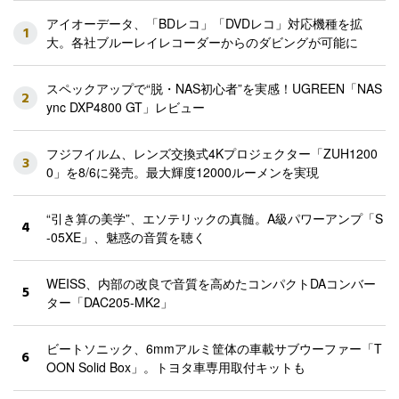
アイオーデータ、「BDレコ」「DVDレコ」対応機種を拡
1
大。各社ブルーレイレコーダーからのダビングが可能に
スペックアップで“脱・NAS初心者”を実感！UGREEN「NAS
2
ync DXP4800 GT」レビュー
フジフイルム、レンズ交換式4Kプロジェクター「ZUH1200
3
0」を8/6に発売。最大輝度12000ルーメンを実現
“引き算の美学”、エソテリックの真髄。A級パワーアンプ「S
4
-05XE」、魅惑の音質を聴く
WEISS、内部の改良で音質を高めたコンパクトDAコンバー
5
ター「DAC205-MK2」
ビートソニック、6mmアルミ筐体の車載サブウーファー「T
6
OON Solid Box」。トヨタ車専用取付キットも