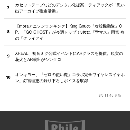
カセットテープなどのデジタル化提案、ティアックが「思い
7
出アーカイブ推進活動」
【moraアニソンランキング】King Gnuの『攻殻機動隊』O
8
P、「GO GHOST」が今週トップ！3位に『学マス』雨宮 燕
の「クライアイ」
XREAL、初音ミク公式イベントにARグラスを提供。現実の
9
花火とAR演出がシンクロ
オンキヨー、『ゼロの使い魔』コラボ完全ワイヤレスイヤホ
10
ン。釘宮理恵の録り下ろしボイスを収録
8/6 11:45 更新