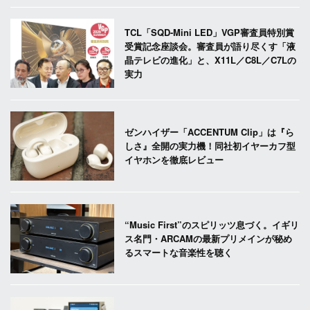
TCL「SQD-Mini LED」VGP審査員特別賞
受賞記念座談会。審査員が語り尽くす「液
晶テレビの進化」と、X11L／C8L／C7Lの
実力
ゼンハイザー「ACCENTUM Clip」は『ら
しさ』全開の実力機！同社初イヤーカフ型
イヤホンを徹底レビュー
“Music First”のスピリッツ息づく。イギリ
ス名門・ARCAMの最新プリメインが秘め
るスマートな音楽性を聴く