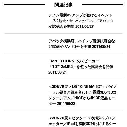
関連記事
デノン最新AVアンプが聴けるイベント
－ 7/2池袋・サンシャインにてアバック
が試聴会を開催
2011/06/27
アバック横浜店、ハイレゾ音源試聴会な
ど試聴イベント3件を実施
2011/06/24
EioN、ECLIPSEのスピーカー
「TD712zMK2」を使った試聴会を開催
2011/06/24
＜3D&VR展＞LG “CINEMA 3D”／バイノ
ーラル録音と組み合わせた裸眼3D／3Dコ
ンソーシアム／NICTから4K 3D液晶モニ
ター
2011/06/22
＜3D&VR展＞ビクター 3D対応4Kプロジ
ェクター／iPadを裸眼3D対応にするシー