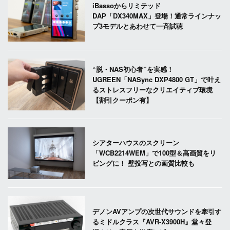
iBassoからリミテッド
DAP「DX340MAX」登場！通常ラインナッ
プ3モデルとあわせて一斉試聴
“脱・NAS初心者”を実感！
UGREEN「NASync DXP4800 GT」で叶え
るストレスフリーなクリエイティブ環境
【割引クーポン有】
シアターハウスのスクリーン
「WCB2214WEM」で100型＆高画質をリ
ビングに！ 壁投写との画質比較も
デノンAVアンプの次世代サウンドを牽引す
るミドルクラス『AVR-X3900H』堂々登