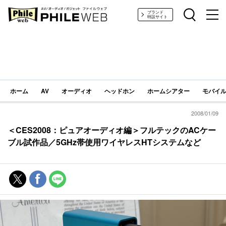
PHILE WEB｜AV/オーディオ/ガジェット
ブランド
特設サイト
ホーム
AV
オーディオ
ヘッドホン
ホームシアター
モバイル
2008/01/09
＜CES2008：ピュアオーディオ編＞フルテックのACケー
ブル試作品／5GHz帯使用ワイヤレスHTシステムなど