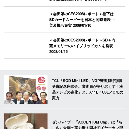
＜会田肇のCES2008レポート＞松下は
SDカードムービーを日本と同時発表 －
普及機も充実
2008/01/10
＜会田肇のCES2008レポート＞SD＋内
蔵メモリーのハイブリッドカムを発表
2008/01/15
TCL「SQD-Mini LED」VGP審査員特別賞
受賞記念座談会。審査員が語り尽くす「液
晶テレビの進化」と、X11L／C8L／C7Lの
実力
ゼンハイザー「ACCENTUM Clip」は『ら
しさ』全開の実力機！同社初イヤーカフ型