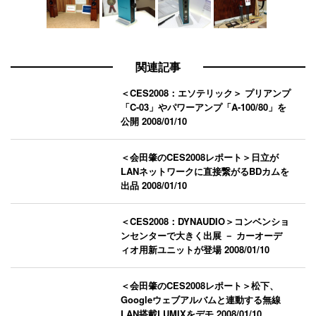
関連記事
＜CES2008：エソテリック＞ プリアンプ
「C-03」やパワーアンプ「A-100/80」を
公開
2008/01/10
＜会田肇のCES2008レポート＞日立が
LANネットワークに直接繋がるBDカムを
出品
2008/01/10
＜CES2008：DYNAUDIO＞コンベンショ
ンセンターで大きく出展 － カーオーデ
ィオ用新ユニットが登場
2008/01/10
＜会田肇のCES2008レポート＞松下、
Googleウェブアルバムと連動する無線
LAN搭載LUMIXをデモ
2008/01/10