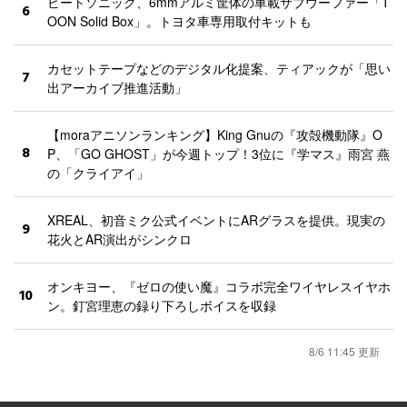
ビートソニック、6mmアルミ筐体の車載サブウーファー「T
6
OON Solid Box」。トヨタ車専用取付キットも
カセットテープなどのデジタル化提案、ティアックが「思い
7
出アーカイブ推進活動」
【moraアニソンランキング】King Gnuの『攻殻機動隊』O
8
P、「GO GHOST」が今週トップ！3位に『学マス』雨宮 燕
の「クライアイ」
XREAL、初音ミク公式イベントにARグラスを提供。現実の
9
花火とAR演出がシンクロ
オンキヨー、『ゼロの使い魔』コラボ完全ワイヤレスイヤホ
10
ン。釘宮理恵の録り下ろしボイスを収録
8/6 11:45 更新