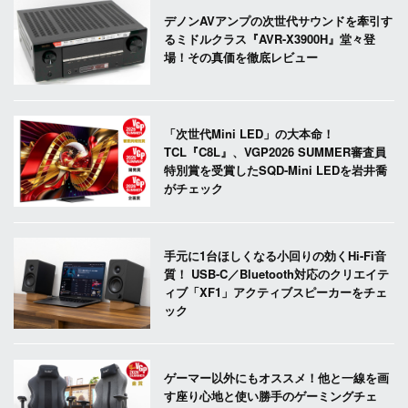
デノンAVアンプの次世代サウンドを牽引す
るミドルクラス『AVR-X3900H』堂々登
場！その真価を徹底レビュー
「次世代Mini LED」の大本命！
TCL『C8L』、VGP2026 SUMMER審査員
特別賞を受賞したSQD-Mini LEDを岩井喬
がチェック
手元に1台ほしくなる小回りの効くHi-Fi音
質！ USB-C／Bluetooth対応のクリエイテ
ィブ「XF1」アクティブスピーカーをチェ
ック
ゲーマー以外にもオススメ！他と一線を画
す座り心地と使い勝手のゲーミングチェ