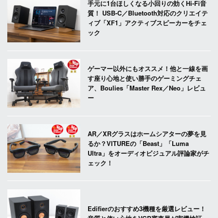
手元に1台ほしくなる小回りの効くHi-Fi音
質！ USB-C／Bluetooth対応のクリエイテ
ィブ「XF1」アクティブスピーカーをチェ
ック
ゲーマー以外にもオススメ！他と一線を画
す座り心地と使い勝手のゲーミングチェ
ア、Boulies「Master Rex／Neo」レビュ
ー
AR／XRグラスはホームシアターの夢を見
るか？VITUREの「Beast」「Luma
Ultra」をオーディオビジュアル評論家がチ
ェック！
Edifierのおすすめ3機種を厳選レビュー！