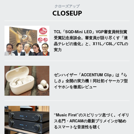
クローズアップ
CLOSEUP
TCL「SQD-Mini LED」VGP審査員特別賞
受賞記念座談会。審査員が語り尽くす「液
晶テレビの進化」と、X11L／C8L／C7Lの
実力
ゼンハイザー「ACCENTUM Clip」は『ら
しさ』全開の実力機！同社初イヤーカフ型
イヤホンを徹底レビュー
“Music First”のスピリッツ息づく。イギリ
ス名門・ARCAMの最新プリメインが秘め
るスマートな音楽性を聴く