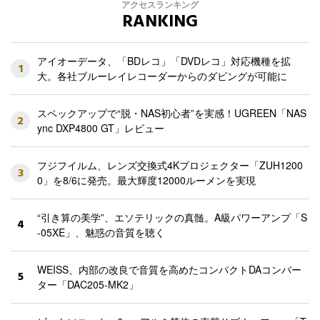
アクセスランキング
RANKING
アイオーデータ、「BDレコ」「DVDレコ」対応機種を拡
1
大。各社ブルーレイレコーダーからのダビングが可能に
スペックアップで“脱・NAS初心者”を実感！UGREEN「NAS
2
ync DXP4800 GT」レビュー
フジフイルム、レンズ交換式4Kプロジェクター「ZUH1200
3
0」を8/6に発売。最大輝度12000ルーメンを実現
“引き算の美学”、エソテリックの真髄。A級パワーアンプ「S
4
-05XE」、魅惑の音質を聴く
WEISS、内部の改良で音質を高めたコンパクトDAコンバー
5
ター「DAC205-MK2」