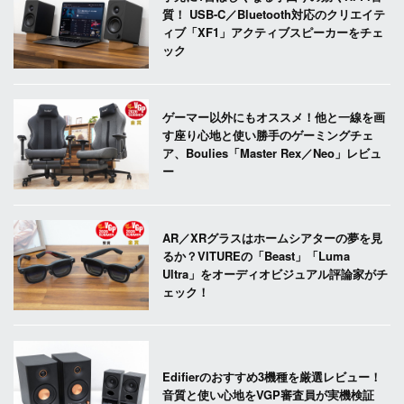
質！ USB-C／Bluetooth対応のクリエイテ
ィブ「XF1」アクティブスピーカーをチェ
ック
ゲーマー以外にもオススメ！他と一線を画
す座り心地と使い勝手のゲーミングチェ
ア、Boulies「Master Rex／Neo」レビュ
ー
AR／XRグラスはホームシアターの夢を見
るか？VITUREの「Beast」「Luma
Ultra」をオーディオビジュアル評論家がチ
ェック！
Edifierのおすすめ3機種を厳選レビュー！
音質と使い心地をVGP審査員が実機検証