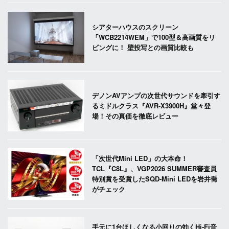
シアターハウスのスクリーン
「WCB2214WEM」で100型＆高画質をリ
ビングに！ 壁投写との画質比較も
デノンAVアンプの次世代サウンドを牽引す
るミドルクラス『AVR-X3900H』堂々登
場！その真価を徹底レビュー
「次世代Mini LED」の大本命！
TCL『C8L』、VGP2026 SUMMER審査員
特別賞を受賞したSQD-Mini LEDを岩井喬
がチェック
手元に1台ほしくなる小回りの効くHi-Fi音