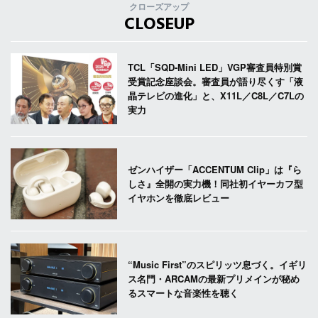
クローズアップ
CLOSEUP
TCL「SQD-Mini LED」VGP審査員特別賞
受賞記念座談会。審査員が語り尽くす「液
晶テレビの進化」と、X11L／C8L／C7Lの
実力
ゼンハイザー「ACCENTUM Clip」は『ら
しさ』全開の実力機！同社初イヤーカフ型
イヤホンを徹底レビュー
“Music First”のスピリッツ息づく。イギリ
ス名門・ARCAMの最新プリメインが秘め
るスマートな音楽性を聴く