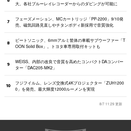
6
大。各社ブルーレイレコーダーからのダビングが可能に
フェーズメーション、MCカートリッジ「PP-2200」9/10発
7
売。磁気回路見直しやチタンボディ新採用で音質強化
ビートソニック、6mmアルミ筐体の車載サブウーファー「T
8
OON Solid Box」。トヨタ車専用取付キットも
WEISS、内部の改良で音質を高めたコンパクトDAコンバー
9
ター「DAC205-MK2」
フジフイルム、レンズ交換式4Kプロジェクター「ZUH1200
10
0」を発売。最大輝度12000ルーメンを実現
8/7 11:29 更新