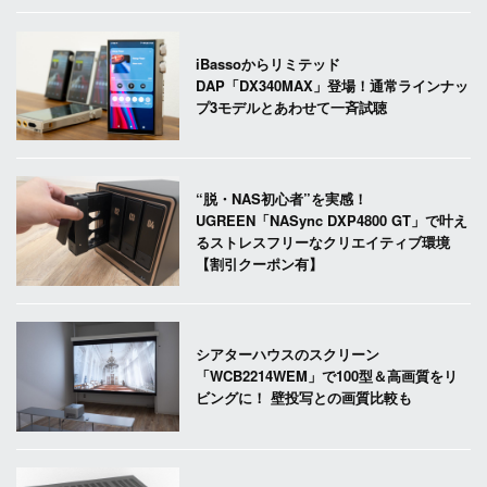
iBassoからリミテッド
DAP「DX340MAX」登場！通常ラインナッ
プ3モデルとあわせて一斉試聴
“脱・NAS初心者”を実感！
UGREEN「NASync DXP4800 GT」で叶え
るストレスフリーなクリエイティブ環境
【割引クーポン有】
シアターハウスのスクリーン
「WCB2214WEM」で100型＆高画質をリ
ビングに！ 壁投写との画質比較も