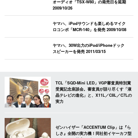
オーディオ「TSX-W80」の発売日を延期
2009/10/26
ヤマハ、iPodサウンドも楽しめるマイク
ロコンポ「MCR-140」を発売
2009/10/08
ヤマハ、30W出力のiPod/iPhoneドック
スピーカーを発売
2011/03/15
TCL「SQD-Mini LED」VGP審査員特別賞
受賞記念座談会。審査員が語り尽くす「液
晶テレビの進化」と、X11L／C8L／C7Lの
実力
ゼンハイザー「ACCENTUM Clip」は『ら
しさ』全開の実力機！同社初イヤーカフ型