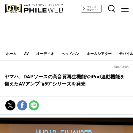
PHILE WEB｜AV/オーディオ/ガジェット
ブランド
特設サイト
ホーム
AV
オーディオ
ヘッドホン
ホームシアター
モバイル
2006/03/08
ヤマハ、DAPソースの高音質再生機能やiPod連動機能を
備えたAVアンプ“#59”シリーズを発売