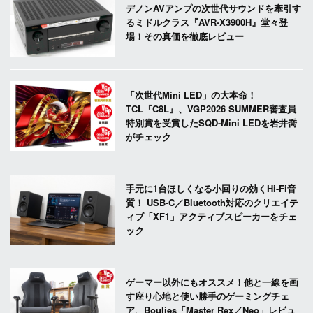
デノンAVアンプの次世代サウンドを牽引す
るミドルクラス『AVR-X3900H』堂々登
場！その真価を徹底レビュー
「次世代Mini LED」の大本命！
TCL『C8L』、VGP2026 SUMMER審査員
特別賞を受賞したSQD-Mini LEDを岩井喬
がチェック
手元に1台ほしくなる小回りの効くHi-Fi音
質！ USB-C／Bluetooth対応のクリエイテ
ィブ「XF1」アクティブスピーカーをチェ
ック
ゲーマー以外にもオススメ！他と一線を画
す座り心地と使い勝手のゲーミングチェ
ア、Boulies「Master Rex／Neo」レビュ