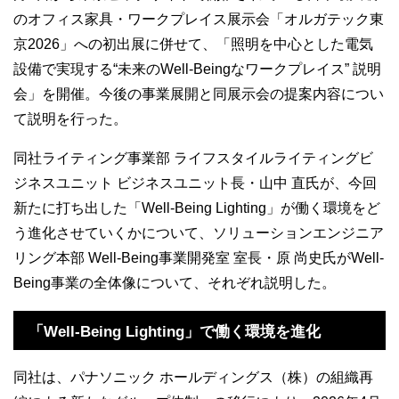
のオフィス家具・ワークプレイス展示会「オルガテック東
京
2026
」への初出展に併せて、「照明を中心とした電気
設備で実現する“未来の
Well-Being
なワークプレイス” 説明
会」を開催。今後の事業展開と同展示会の提案内容につい
て説明を行った。
同社ライティング事業部 ライフスタイルライティングビ
ジネスユニット ビジネスユニット長・山中 直氏が、今回
新たに打ち出した「
Well-Being Lighting
」が働く環境をど
う進化させていくかについて、ソリューションエンジニア
リング本部
Well-Being
事業開発室 室長・原 尚史氏が
Well-
Being
事業の全体像について、それぞれ説明した。
「
Well-Being Lighting
」で働く環境を進化
同社は、パナソニック ホールディングス（株）の組織再