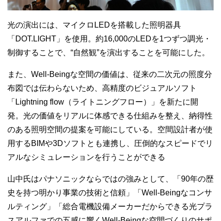
光の演出には、マイクロ
LED
を搭載した照明器具
「
DOT.LIGHT
」を使用。約
16,000
の
LED
を
1
つずつ調光・
制御することで、“自然観”を演出することを可能にした。
また、
Well-Being
な空間の価値は、従来の二次元の照度分
布図では伝わらないため、高精度のビジュアルソフト
「
Lightning flow
（ライトニングフロー）」を新たに開
発。光の価値をリアルに体感できる仕組みを整え、納得性
のある照明空間の提案を可能にしている。空間設計者が使
用する
BIM
や
3D
ソフトとも連携し、圧倒的なスピードでリ
アルなシミュレーションを行うことができる
山中氏はパナソニックならではの強みとして、「
90
年の歴
史を持つ明かり事業の技術と信頼」「
Well-Being
なコンサ
ルティング」「総合電機設備メーカーだからできる光プラ
スアルファでの五感に響く
Well-Being
な空間づくりのサポ