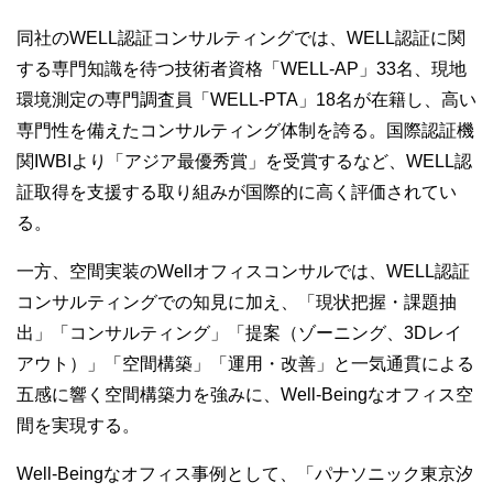
同社の
WELL
認証コンサルティングでは、
WELL
認証に関
する専門知識を待つ技術者資格「
WELL-AP
」
33
名、現地
環境測定の専門調査員「
WELL-PTA
」
18
名が在籍し、高い
専門性を備えたコンサルティング体制を誇る。国際認証機
関
IWBI
より「アジア最優秀賞」を受賞するなど、
WELL
認
証取得を支援する取り組みが国際的に高く評価されてい
る。
一方、空間実装の
Well
オフィスコンサルでは、
WELL
認証
コンサルティングでの知見に加え、「現状把握・課題抽
出」「コンサルティング」「提案（ゾーニング、
3D
レイ
アウト）」「空間構築」「運用・改善」と一気通貫による
五感に響く空間構築力を強みに、
Well-Being
なオフィス空
間を実現する。
Well-Being
なオフィス事例として、「パナソニック東京汐