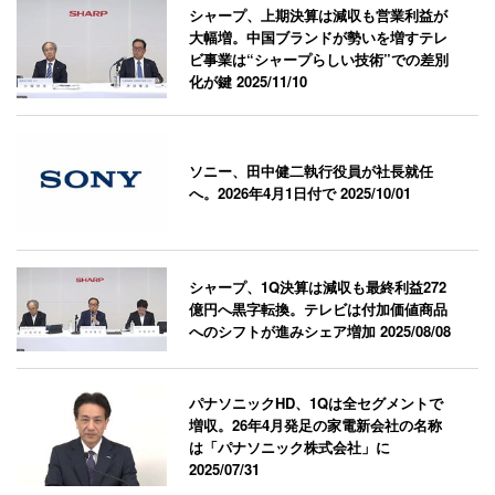
シャープ、上期決算は減収も営業利益が
大幅増。中国ブランドが勢いを増すテレ
ビ事業は“シャープらしい技術”での差別
化が鍵
2025/11/10
ソニー、田中健二執行役員が社長就任
へ。2026年4月1日付で
2025/10/01
シャープ、1Q決算は減収も最終利益272
億円へ黒字転換。テレビは付加価値商品
へのシフトが進みシェア増加
2025/08/08
パナソニックHD、1Qは全セグメントで
増収。26年4月発足の家電新会社の名称
は「パナソニック株式会社」に
2025/07/31