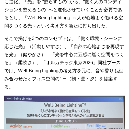
も進化。「光」を “照らすもの” から、“働く人のコンディ
ションを整えるもの” へと進化させていくことが必要であ
るとし、「
Well-Being Lighting
」～人が心地よく働ける空
間をつくる光～という考え方を新たに打ち出した。
そこで掲げる
3
つのコンセプトは、「働く環境・シーンに
応じた光」（活動しやすさ）、「自然の心地よさを再現す
る光」（健やかさ）、「光を中心に五感に響く空間をつく
る」（柔軟さ）。「オルガテック東京
2026
」同社ブース
では、
Well-Being Lighting
の考え方を元に、音や香りも組
み合わせたオフィス空間の
1
日（朝・昼・夕）を提案す
る。