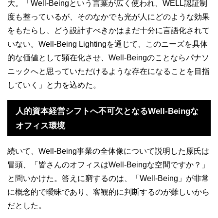
大。「
Well-Being
という言葉が広く使われ、
WELL
認証制
度も整っているが、そのなかでも光が人にどのような効果
をもたらし、どう設計すべきかはまだ十分に言語化されて
いない。
Well-Being Lighting
を通じて、このニーズを具体
的な価値として顕在化させ、
Well-Being
のことならパナソ
ニックへと思っていただけるような存在になることを目指
していく」と力を込めた。
人的資本経営シフトへ不可欠となる
Well-Being
な
オフィス環境
続いて、
Well-Being
事業の全体像について説明した原氏は
冒頭、「皆さんのオフィスは
Well-Being
な空間ですか？」
と問いかけた。答えに窮するのは、「
Well-Being
」が非常
に概念的で曖昧であり、客観的に判断するのが難しいから
だとした。