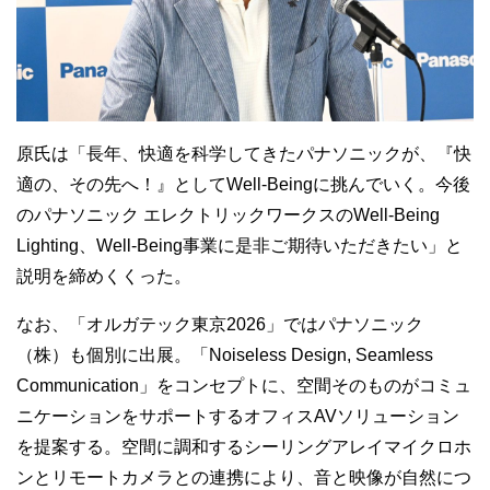
原氏は「長年、快適を科学してきたパナソニックが、『快
適の、その先へ！』として
Well-Being
に挑んでいく。今後
のパナソニック エレクトリックワークスの
Well-Being
Lighting
、
Well-Being
事業に是非ご期待いただきたい」と
説明を締めくくった。
なお、「オルガテック東京
2026
」ではパナソニック
（株）も個別に出展。「
Noiseless Design, Seamless
Communication
」をコンセプトに、空間そのものがコミュ
ニケーションをサポートするオフィス
AV
ソリューション
を提案する。空間に調和するシーリングアレイマイクロホ
ンとリモートカメラとの連携により、音と映像が自然につ