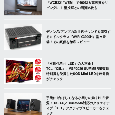
「WCB2214WEM」で100型＆高画質をリ
ビングに！ 壁投写との画質比較も
デノンAVアンプの次世代サウンドを牽引す
るミドルクラス『AVR-X3900H』堂々登
場！その真価を徹底レビュー
「次世代Mini LED」の大本命！
TCL『C8L』、VGP2026 SUMMER審査員
特別賞を受賞したSQD-Mini LEDを岩井喬
がチェック
手元に1台ほしくなる小回りの効くHi-Fi音
質！ USB-C／Bluetooth対応のクリエイテ
ィブ「XF1」アクティブスピーカーをチェ
ック