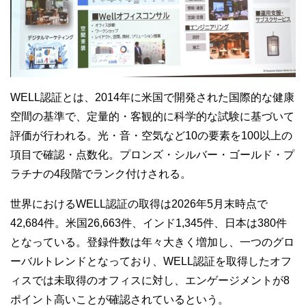
WELL
認証とは、
2014
年に米国で開発された国際的な健康
空間の基準で、定量的・客観的に科学的な試験に基づいて
評価が行われる。光・音・空気など
10
の要素を
100
以上の
項目で確認・点数化。プロンズ・シルバー・ゴールド・プ
ラチナの
4
段階でランク付けされる。
世界における
WELL
認証の取得は
2026
年
5
月末時点で
42,684
件。米国
26,663
件、インド
1,345
件、日本は
380
件
となっている。登録件数は年々大きく増加し、一つのグロ
ーバルトレンドとなっており、
WELL
認証を取得したオフ
ィスでは未取得のオフィスに対し、エンゲージメントが
8
ポイント高いことが確認されているという。