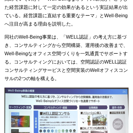
た経営課題に対して一定の効果があるという実証結果が出
ている。経営課題に直結する重要なテーマ」と
Well-Being
へ注目が高まる理由を説明した。
同社の
Well-Being
事業は、「
WELL
認証」の考え方に基づ
き、コンサルティングから空間構築、運用後の改善まで、
Well-Being
なオフィス空間づくりを一気通貫でサポートす
る。コンサルティングにおいては、空間認証の
WELL
認証
コンサルティングサービスと空間実装の
Well
オフィスコン
サルの
2
つの軸を構える。