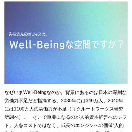
なぜいま
Well-Being
なのか。背景にあるのは日本の深刻な
労働力不足だと指摘する。
2030
年には
340
万人、
2040
年
には
1100
万人の労働力が不足（リクルートワークス研究
所調べ）。「そこで重要になるのが人的資本経営へのシフ
ト。人をコストではなく、成長のエンジンへの価値“人的