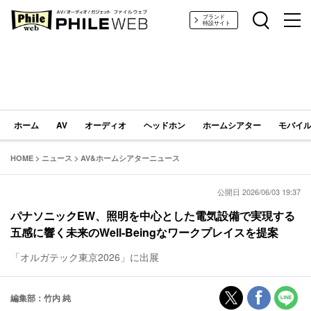
PHILE WEB｜AV/オーディオ/ガジェット
ブランド
特設サイト
ホーム
AV
オーディオ
ヘッドホン
ホームシアター
モバイル
HOME
>
ニュース
>
AV&ホームシアターニュース
公開日 2026/06/03 19:37
パナソニックEW、照明を中心とした電気設備で実現する
五感に響く未来のWell-Beingなワークプレイスを提案
「オルガテック東京2026」に出展
編集部：竹内 純