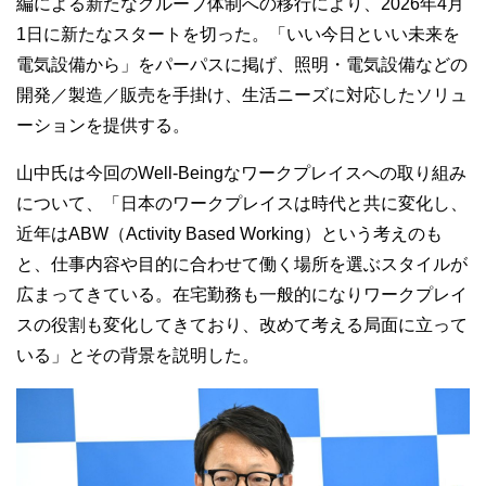
編による新たなグループ体制への移行により、
2026
年
4
月
1
日に新たなスタートを切った。「いい今日といい未来を
電気設備から」をパーパスに掲げ、照明・電気設備などの
開発／製造／販売を手掛け、生活ニーズに対応したソリュ
ーションを提供する。
山中氏は今回の
Well-Being
なワークプレイスへの取り組み
について、「日本のワークプレイスは時代と共に変化し、
近年は
ABW
（
Activity Based Working
）という考えのも
と、仕事内容や目的に合わせて働く場所を選ぶスタイルが
広まってきている。在宅勤務も一般的になりワークプレイ
スの役割も変化してきており、改めて考える局面に立って
いる」とその背景を説明した。