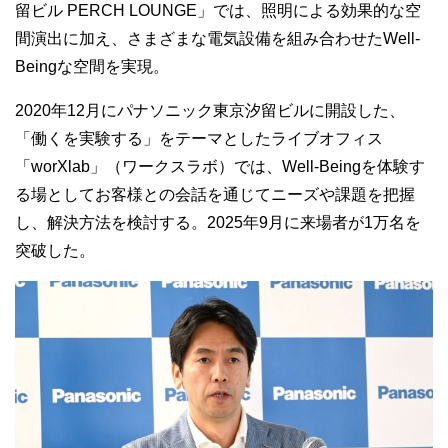
留ビル
PERCH LOUNGE
」では、照明による効果的な空
間演出に加え、さまざまな電気設備を組み合わせた
Well-
Being
な空間を実現。
2020
年
12
月にパナソニック東京汐留ビルに開設した、
「働くを実験する」をテーマとしたライブオフィス
「
worXlab
」（ワークスラボ）では、
Well-Being
を体験す
る場としてお客様との会話を通じてニーズや課題を把握
し、解決方法を検討する。
2025
年
9
月に来場者が
1
万名を
突破した。